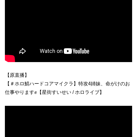
【原直播】
【＃ホロ鯖ハードコアマイクラ】特攻4姉妹、命がけのお
仕事やります✊【星街すいせい / ホロライブ】