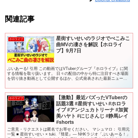
関連記事
星街すいせいのラジオでぺこみこ
ホロライブ
曲MVの凄さを解説【ホロライ
ブ】9月7日
ぶいあーる! 引用 この動画ではVTuberグループ『ホロライブ』に関
する情報を取り扱います。 日々の配信の中から特に注目すべき場面
を切り抜き動画として公開するほか、公式発表された最新ニュー
ス、イベント情報、新グッズ情報などを速報性をもって...
【激動】最近バズったVTuberの
ホロライブ
話題3選 #星街すいせい #ホロラ
イブ #アンジュカトリーナ #加賀
美ハヤト #にじさんじ #静馬レイ
#shorts
ご意見・リクエストは匿名でお寄せください。 マシュマロ： 引用元
一覧 ■ 星街すいせい × tuki.『彗星』— NHKラジオ「ぶいあーる！」