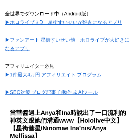
全世界でダウンロード中（Android版）
▶ホロライブ３D 星街すいせいが好きになるアプリ
▶ファンアート 星街すいせい他 ホロライブが大好きに
なるアプリ
アフィリエイター必見
▶1件最大4万円 アフィリエイト プログラム
▶SEO対策 ブログ記事 自動作成 AIツール
當彗醬遇上Anya和Ina時說出了一口流利的
神英文跟她們溝通www【Hololive中文】
【星街彗星/Ninomae Ina’nis/Anya
Melfissa】