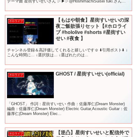
テーマ曲 星街すいせいさん ▷▶▷@HoshimachiSuisei tuki.さん
▷▶▷ @t...
【もはや朝食】星街すいせいの深
ホロライブ
夜ご飯欲張りセット【#ホロライ
ブ #hololive #shorts #星街すい
せい #夜食 】
チャンネル登録＆高評価してくれると嬉しいです☺ ⬇️引用ポスト⬇️ ↓
こんな時間に... ↓選択肢は... ↓選ばれたのは...
GHOST / 星街すいせい(official)
ホロライブ
「GHOST」 作詞：星街すいせい 作曲：佐藤厚仁(Dream Monster)
編曲：佐藤厚仁(Dream Monster) Electric Guitar,Acoustic Guitar：佐
藤厚仁(Dream Monster) Elec...
【逆凸】星街すいせいと配信外で
ホロライブ