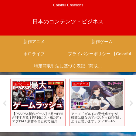
Colorful Creations
日本のコンテンツ・ビジネス
新作アニメ
新作ゲーム
ホロライブ
プライバシーポリシー 【Colorful Creation】
特定商取引法に基づく表記（商取引に関する開示）
新作ゲーム
新作アニメ
新
ッ
【PS5/PS4新作ゲーム】6月のPS5
アニメ「ギルドの受付嬢ですが、
【
」｜
が凄すぎる！FF16にスト6にディ
残業は嫌なのでボスをソロ討伐し
配信
アブロ4！新作をまとめて紹介し
ようと思います」ティザーPV
ト
ます！【おすすめゲームソフト】
【2024年放送決定！】