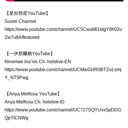
【星街彗星YouTube】
Suisei Channel
https://www.youtube.com/channel/UC5CwaMl1eIgY8h02u
Zw7u8A/featured
【一伊那爾栖YouTube】
Ninomae Ina’nis Ch. hololive-EN
https://www.youtube.com/channel/UCMwGHR0BTZuLsmj
Y_NT5Pwg
【Anya Melfissa YouTube】
Anya Melfissa Ch. hololive-ID
https://www.youtube.com/channel/UC727SQYUvx5pDDG
QpTICNWg