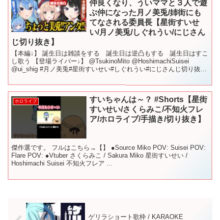
仲良くなり、ういママと３人で遊
ぶ仲になった月ノ美兎/姉街にも
てなされる委員長【星街すいせ
い/月ノ美兎/しぐれうい/にじさん
じ切り抜き】
【本編↓】 誕生日は雑談をする 誕生日は逆凸もする 誕生日はすこ
し歌う 【登場ライバー↓】 @TsukinoMito @HoshimachiSuisei
@ui_shig #月ノ美兎#星街すいせい#しぐれうい#にじさんじ切り抜き
#にじさんじ...
すいちゃんは～？ #Shorts【星街
ホロライブ
すいせい/さくらみこ/不知火フレ
ア/ホロライブ/手描き/切り抜き】
傑作選です。 フルはこちら→【】 ●Source Miko POV: Suisei POV:
Flare POV: ●Vtuber さくらみこ / Sakura Miko 星街すいせい /
Hoshimachi Suisei 不知火フレア ...
ゲリラショート歌枠 / KARAOKE