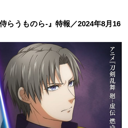
侍らうものら-』特報／2024年8月16
！