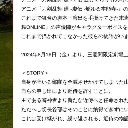
アニメ『刀剣乱舞 廻 -虚伝 -燃ゆる本能寺
これまで舞台の脚本・演出を手掛けてきた末
舞ONLINE』の声優陣がキャラクターボイス
これまで描かれてこなかった彼らの物語がい
2024年8月16日（金）より、三週間限定劇場
＜STORY＞
自身が率いる部隊を全滅させかけてしまった
自らの申し出により近侍を辞すことに。
主である審神者より新たな近侍へと任命され
ただへし切長谷部はそのことに納得できずに
これは受け継がれ、繰り返される、近侍の物