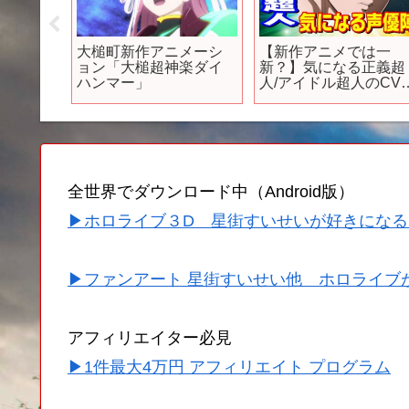
メを瞬
大槌町新作アニメーシ
【新作アニメでは一
AME!』
ョン「大槌超神楽ダイ
新？】気になる正義超
界同時配
ハンマー」
人/アイドル超人のCV
担当する声優陣【キン
肉マン考察・予想
#1070】
全世界でダウンロード中（Android版）
▶ホロライブ３D 星街すいせいが好きになる
▶ファンアート 星街すいせい他 ホロライブ
アフィリエイター必見
▶1件最大4万円 アフィリエイト プログラム