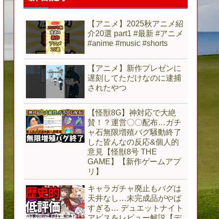
【アニメ】2025秋アニメ紹
介20選 part1 #最新 #アニメ
#anime #music #shorts
【アニメ】新作プレゼンに
遅刻してただけなのに逮捕
されたやつ
【怪獣8G】神対応で大絶
賛！？運営〇〇配布…ガチ
ャ石無限増殖バグ騒動終了
した皆んなの反応&個人的
意見【怪獣8号 THE
GAME】【新作ゲームアプ
リ】
キャラガチャ廃止もバグは
天井なし…未完成品がやば
すぎる… デュエットナイト
アビスをレビュー解説【デ