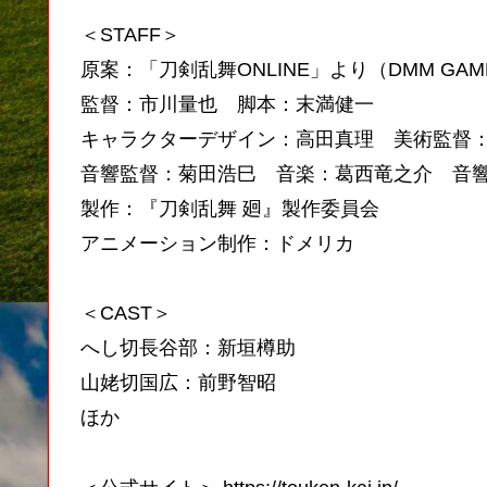
＜STAFF＞
原案：「刀剣乱舞ONLINE」より（DMM GAMES
監督：市川量也 脚本：末満健一
キャラクターデザイン：高田真理 美術監督
音響監督：菊田浩巳 音楽：葛西竜之介 音
製作：『刀剣乱舞 廻』製作委員会
アニメーション制作：ドメリカ
＜CAST＞
へし切長谷部：新垣樽助
山姥切国広：前野智昭
ほか