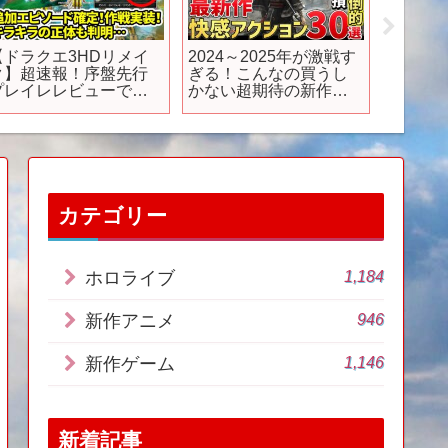
【ドラクエ3HDリメイ
2024～2025年が激戦す
アニメ
ク】超速報！序盤先行
ぎる！こんなの買うし
第6シリ
プレイレレビューで新
かない超期待の新作ア
激動の
要素！追加エピソード
クションゲーム30選！
まして
確定！作戦実装！キラ
【PS/Switch/Steam】
#shorts
キラの正体も判明【新
Switch2】
カテゴリー
1,184
ホロライブ
946
新作アニメ
1,146
新作ゲーム
新着記事