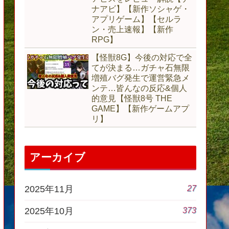
ナアビ】【新作ソシャゲ・
アプリゲーム】【セルラ
ン・売上速報】【新作
RPG】
【怪獣8G】今後の対応で全
てが決まる…ガチャ石無限
増殖バグ発生で運営緊急メ
ンテ…皆んなの反応&個人
的意見【怪獣8号 THE
GAME】【新作ゲームアプ
リ】
アーカイブ
27
2025年11月
373
2025年10月