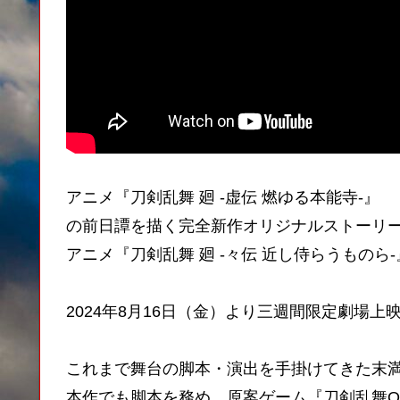
アニメ『刀剣乱舞 廻 -虚伝 燃ゆる本能寺-』
の前日譚を描く完全新作オリジナルストーリ
アニメ『刀剣乱舞 廻 -々伝 近し侍らうものら-
2024年8月16日（金）より三週間限定劇場上
これまで舞台の脚本・演出を手掛けてきた末
本作でも脚本を務め、原案ゲーム『刀剣乱舞ON