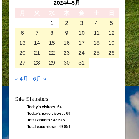
2024年5月
月
火
水
木
金
土
日
1
2
3
4
5
6
7
8
9
10
11
12
13
14
15
16
17
18
19
20
21
22
23
24
25
26
27
28
29
30
31
« 4月
6月 »
Site Statistics
Today's visitors:
64
Today's page views: :
69
Total visitors :
43,675
Total page views:
49,054