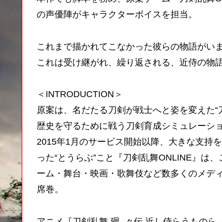
の声優陣がキャラクターボイスを担当。
これまで描かれてこなかった彼らの物語がい
これは受け継がれ、繰り返される、近侍の物
＜INTRODUCTION＞
原案は、名だたる刀剣が戦士へと姿を変えた“
歴史を守るために戦う刀剣育成シミュレーション
2015年1月のサービス開始以降、大きな支
った“とうらぶ”こと『刀剣乱舞ONLINE』
ーム・舞台・映画・歌舞伎など数多くのメデ
席巻。
アニメ『刀剣乱舞 廻 -々伝 近し侍らうものら