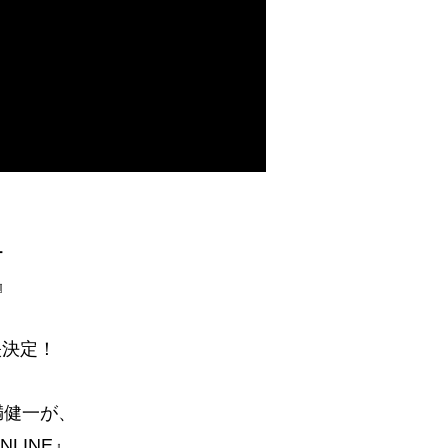
ー
』
映決定！
満健一が、
LINE』