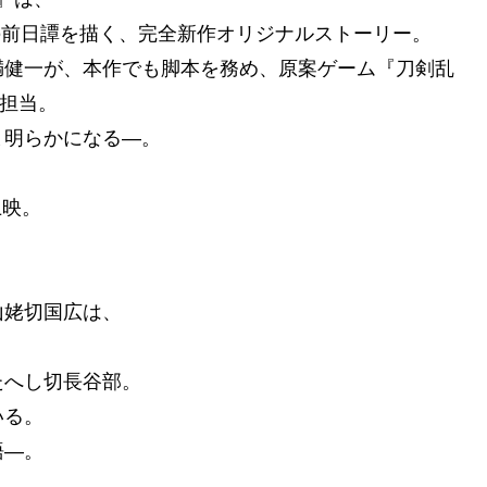
-』の前日譚を描く、完全新作オリジナルストーリー。
満健一が、本作でも脚本を務め、原案ゲーム『刀剣乱
を担当。
ま明らかになる―。
上映。
山姥切国広は、
たへし切長谷部。
いる。
語―。