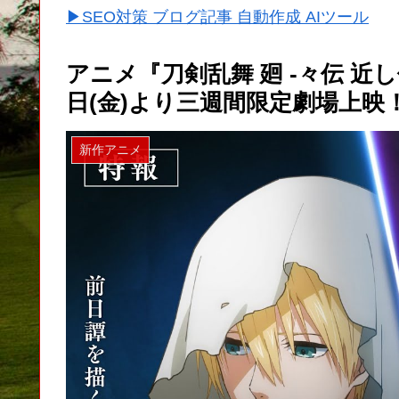
▶SEO対策 ブログ記事 自動作成 AIツール
アニメ『刀剣乱舞 廻 -々伝 近し
日(金)より三週間限定劇場上映
新作アニメ