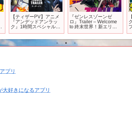
【ティザーPV】アニメ
『ゼンレスゾーンゼ
『アンデッドアンラッ
ロ』Trailer – Welcome
を
ク』1時間スペシャル
to 終末世界！新エリー
│Undead Unluck |
都へご案内！
Teaser Trailer
型
アプリ
が大好きになるアプリ