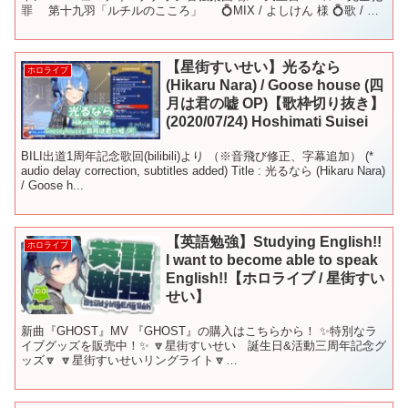
罪 第十九羽「ルチルのこころ」 💍MIX / よしけん 様 💍歌 / 星
街すいせい
【星街すいせい】光るなら
ホロライブ
(Hikaru Nara) / Goose house (四
月は君の嘘 OP)【歌枠切り抜き】
(2020/07/24) Hoshimati Suisei
BILI出道1周年記念歌回(bilibili)より （※音飛び修正、字幕追加） (*
audio delay correction, subtitles added) Title : 光るなら (Hikaru Nara)
/ Goose h...
【英語勉強】Studying English!!
ホロライブ
I want to become able to speak
English!!【ホロライブ / 星街すい
せい】
新曲『GHOST』MV 『GHOST』の購入はこちらから！ ✨特別なラ
イブグッズを販売中！✨ 🔽星街すいせい 誕生日&活動三周年記念グ
ッズ🔽 🔽星街すいせいリングライト🔽
▼▼▼▼▼▼▼▼▼▼▼▼▼▼▼▼▼▼▼▼ -------------...