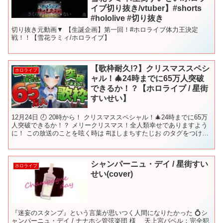
イブ切り抜き/vtuber】#shorts
#hololive #切り抜き
切り抜き元動画▼ 【生誕企画】第一回！#ホロライブ体力王決定
戦！！【雪花ラミィ/ホロライブ】
【歌枠耐久!?】クリスマススペシ
ホロライブ
ャル！🎄24時までに65万人突破
できるか！？【ホロライブ / 星街
すいせい】
12月24日 🕗 20時から！ クリスマススペシャル！🎄24時までに65万
人突破できるか！？ メリークリスマス！全人類幸せでありますよう
に！ この放送のことを呟く時は #ほしまちすたじお のタグをつけて
呟いてね! ▼▼▼▼▼▼▼▼▼▼▼▼▼...
シャンパーニュ・デイ / 星街すい
ホロライブ
せい(cover)
『迷妄のスタンプ』という言葉が思いつく人間になりたかった 💍シ
ャンパーニュ・デイ / ナナホシ管弦楽団 様 天上宮バベル：完全犯