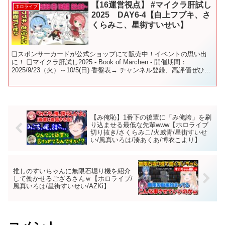
【16運営視点】 #マイクラ肝試し
ホロライブ
2025 DAY6-4【白上フブキ、さ
くらみこ、星街すいせい】
❏スポンサーカードが公式ショップにて販売中！イベントの思い出
に！ ❏マイクラ肝試し2025 - Book of Märchen - 開催期間：
2025/9/23（火）～10/5(日) 香盤表→ チャンネル登録、高評価ぜひお
ねがいします！ ❏...
【み俺恥】1番下の後輩に「み俺誇」を刷
り込ませる最低な先輩www【ホロライブ
切り抜き/さくらみこ/火威青/星街すいせ
い/風真いろは/湊あくあ/博衣こより】
推しのすいちゃんに無限石堀り機を紹介
して働かせるござるさんｗ【ホロライブ/
風真いろは/星街すいせい/AZKi】