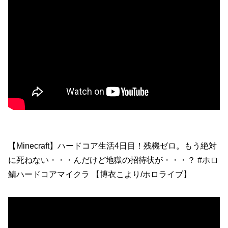
【Minecraft】ハードコア生活4日目！残機ゼロ。もう絶対
に死ねない・・・んだけど地獄の招待状が・・・？ #ホロ
鯖ハードコアマイクラ 【博衣こより/ホロライブ】