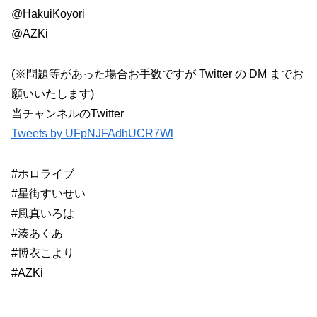
@HakuiKoyori
@AZKi
(※問題等があった場合お手数ですが Twitter の DM までお
願いいたします)
当チャンネルのTwitter
Tweets by UFpNJFAdhUCR7Wl
#ホロライブ
#星街すいせい
#風真いろは
#湊あくあ
#博衣こより
#AZKi