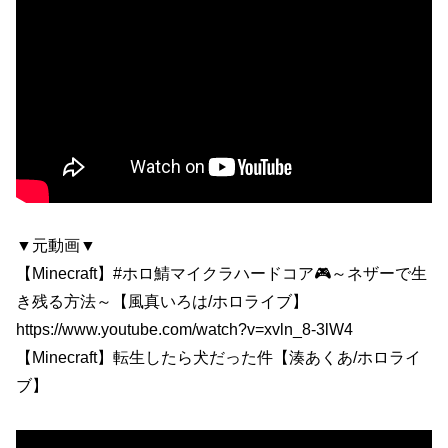
▼元動画▼
【Minecraft】#ホロ鯖マイクラハードコア🎮～ネザーで生
き残る方法～【風真いろは/ホロライブ】
https://www.youtube.com/watch?v=xvln_8-3lW4
【Minecraft】転生したら犬だった件【湊あくあ/ホロライ
ブ】