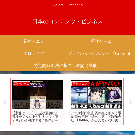
Colorful Creations
日本のコンテンツ・ビジネス
新作アニメ
新作ゲーム
ホロライブ
プライバシーポリシー 【Colorful Creation】
特定商取引法に基づく表記（商取引に関する開示）
新作ゲーム
新作アニメ
新
5年
【新作ゲーム】忠誠か裏切りか…
アニメ制作中止,案件抱えすぎて限
Sw
ゲー
裏社会で成り上がれ！マフィア：
界,新作空振り続出…アニメ制作会
ビ
オリジンが凄すぎる #新作ゲーム
社『MAPPA』がとんでもない状態
面
#マフィアオリジン
になっている件【アニメ】
【MAPPA】【ユーリ、チェンソー
マン、呪術廻戦、とんスキ】