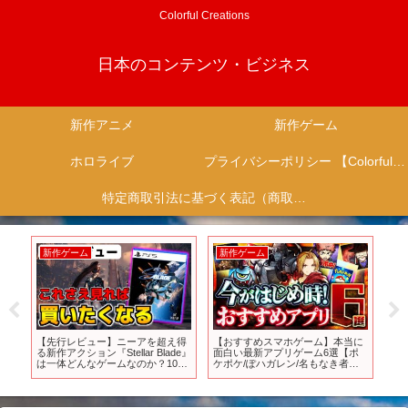
Colorful Creations
日本のコンテンツ・ビジネス
新作アニメ
新作ゲーム
ホロライブ
プライバシーポリシー 【Colorful Creation】
特定商取引法に基づく表記（商取引に関する開示）
新作ゲーム
新作ゲーム
新
新
【先行レビュー】ニーアを超え得
【おすすめスマホゲーム】本当に
【ス
り
る新作アクション『Stellar Blade』
面白い最新アプリゲーム6選【ポ
マ
は一体どんなゲームなのか？10分
ケポケ/ぽハガレン/名もなき者の
な
で解説【ステラーブレイド・評
詩/リセマラ】
ー
価】