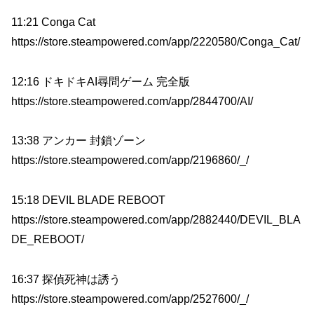
11:21 Conga Cat
https://store.steampowered.com/app/2220580/Conga_Cat/
12:16 ドキドキAI尋問ゲーム 完全版
https://store.steampowered.com/app/2844700/AI/
13:38 アンカー 封鎖ゾーン
https://store.steampowered.com/app/2196860/_/
15:18 DEVIL BLADE REBOOT
https://store.steampowered.com/app/2882440/DEVIL_BLA
DE_REBOOT/
16:37 探偵死神は誘う
https://store.steampowered.com/app/2527600/_/