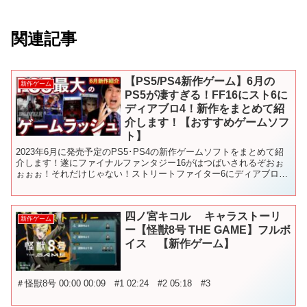
関連記事
【PS5/PS4新作ゲーム】6月の
新作ゲーム
PS5が凄すぎる！FF16にスト6に
ディアブロ4！新作をまとめて紹
介します！【おすすめゲームソフ
ト】
2023年6月に発売予定のPS5･PS4の新作ゲームソフトをまとめて紹
介します！遂にファイナルファンタジー16がはつばいされるぞおぉ
ぉぉぉ！それだけじゃない！ストリートファイター6にディアブロ4
に！6月のPS5が凄すぎるぞ！ ーーーーーーー...
四ノ宮キコル キャラストーリ
新作ゲーム
ー【怪獣8号 THE GAME】フルボ
イス 【新作ゲーム】
＃怪獣8号 00:00 00:09 #1 02:24 #2 05:18 #3