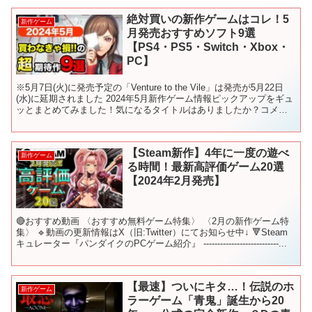
絶対買いの新作ゲームはコレ！5
新作ゲーム
月発売おすすめソフト9選
【PS4・PS5・Switch・Xbox・
PC】
※5月7日(火)に発売予定の「Venture to the Vile」は発売が5月22日
(水)に延期されました 2024年5月新作ゲーム情報ピックアップをギュ
ッとまとめてみました！気になるタイトルはありましたか？コメン
トで教えてくださいね！...
【Steam新作】4年に一度の遊べ
新作ゲーム
る時間！最新高評価ゲーム20選
【2024年2月発売】
🔴おすすめ動画 〈おすすめ無料ゲーム特集〉 〈2月の新作ゲーム特
集〉 🔹動画の更新情報はX（旧:Twitter）にてお知らせ中↓ 🔻Steam
キュレーター『パンダイクのPCゲーム紹介』 ---------------------------...
【最速】ついにキタ…！伝説のホ
新作ゲーム
ラーゲーム「青鬼」誕生から20