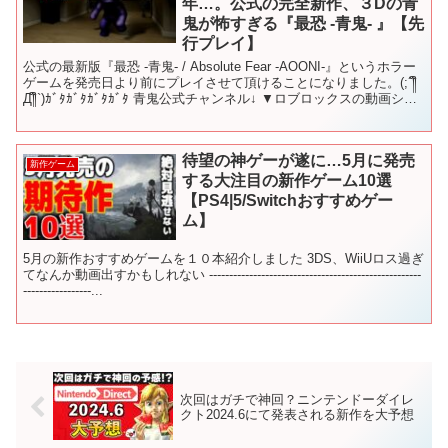
年…。公式の完全新作、３Dの青
鬼が怖すぎる『最恐 -青鬼- 』【先
行プレイ】
公式の最新版『最恐 -青鬼- / Absolute Fear -AOONI-』というホラー
ゲームを発売日より前にプレイさせて頂けることになりました。(;´༎ຶ
Д༎ຶ`)ｶﾞﾀｶﾞﾀｶﾞﾀｶﾞﾀ 青鬼公式チャンネル↓ ▼ロブロックスの動画シ
リ...
待望の神ゲーが遂に…5月に発売
新作ゲーム
する大注目の新作ゲーム10選
【PS4|5/Switchおすすめゲー
ム】
5月の新作おすすめゲームを１０本紹介しました 3DS、WiiUロス過ぎ
てなんか動画出すかもしれない -----------------------------------------------------
-----------------...
次回はガチで神回？ニンテンドーダイレ
クト2024.6にて発表される新作を大予想