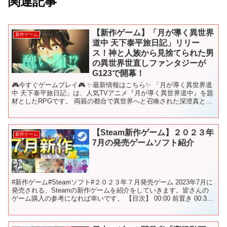
関連記事
【新作ゲーム】「月が導く異世界
新作ゲーム
道中 天下泰平旅日記」リリー
ス！神と人族から見捨てられた男
の異世界世直しファンタジーが
G123で開幕！
🎮今すぐゲームプレイ🎮 ✨最新情報はこちら✨ 「月が導く異世界道
中 天下泰平旅日記」は、人気TVアニメ『月が導く異世界道中』を題
材としたRPGです。 両親の都合で異世界へと召喚された深澄真とそ
の仲間が、簡単！白熱のオートバトルで異世界世直し...
【Steam新作ゲーム】２０２３年
新作ゲーム
7月の発売ゲームソフト紹介
#新作ゲーム#Steamソフト#２０２３年７月発売ゲーム 2023年7月に
発売される、Steamの新作ゲームを紹介をしていきます。皆さんの
ゲーム購入の参考になれば幸いです。 【目次】 00:00 前置き 00:39
Gimmick! Spe...