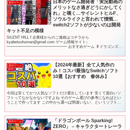
日本のゲーム開発者「実況動画の
新作ゲーム
メリットなさ過ぎどうにかしてく
れ」と嘆く…サイレントヒルF、
ソウルライクと言われて憤慨…
switch2ソフトが少ないのは開発
キット不足の模様
SILENT HILL f 企業様からのご連絡はコチラから
kyabetsuhuman@gmail.com ゲーム情報サイト↓
━━━━━━━━━━━━━━━━ おすすめゲーム 🥬ドラゴンズド
グマ2 🥬【PS5】Rise of the Ro...
【2024年最新】全て人気作の
新作ゲーム
み！コスパ最強なSwitchソフト
10選【おすすめ 春休み】
今回は安くてかつ人気なソフトだけ選出しています 安くて面白いソ
フトってなかなかないですよね そのゲーム選びの参考になればとい
うことで作ってます この中から選べば間違いない、というソフトを
厳選していますので 最後までご覧いただけたらと思います...
「ドラゴンボール Sparking!
新作ゲーム
ZERO」 – キャラクタートレーラ