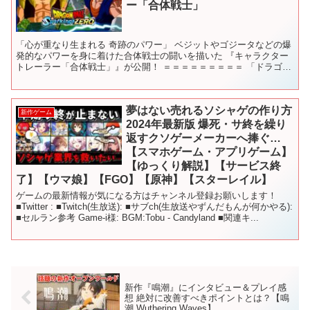
ー「合体戦士」
「心が重なり生まれる 奇跡のパワー」 ベジットやゴジータなどの爆
発的なパワーを身に着けた合体戦士の闘いを描いた 『キャラクター
トレーラー「合体戦士」』が公開！ ＝＝＝＝＝＝＝＝＝ 「ドラゴン
ボールZ Sparking!」シリーズ最新作―― ...
夢はない売れるソシャゲの作り方
新作ゲーム
2024年最新版 爆死・サ終を繰り
返すクソゲーメーカーへ捧ぐ…
【スマホゲーム・アプリゲーム】
【ゆっくり解説】【サービス終
了】【ウマ娘】【FGO】【原神】【スターレイル】
ゲームの最新情報が気になる方はチャンネル登録お願いします！
■Twitter : ■Twitch(生放送): ■サブch(生放送やずんだもんが何かやる):
■セルラン参考 Game-i様: BGM:Tobu - Candyland ■関連キ...
新作『鳴潮』にインタビュー＆プレイ感
想 絶対に改善すべきポイントとは？【鳴
潮 Wuthering Waves】