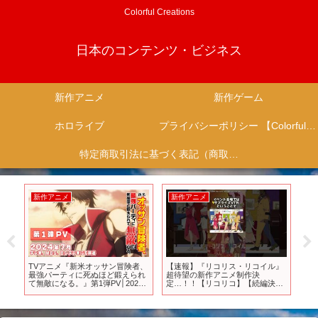
Colorful Creations
日本のコンテンツ・ビジネス
新作アニメ
新作ゲーム
ホロライブ
プライバシーポリシー 【Colorful Creation】
特定商取引法に基づく表記（商取引に関する開示）
新作アニメ
新作アニメ
新
為
TVアニメ『新米オッサン冒険者、
【速報】『リコリス・リコイル』
6
盗
最強パーティに死ぬほど鍛えられ
超待望の新作アニメ制作決
ム1
て無敵になる。』第1弾PV│2024
定…！！【リコリコ】【続編決
フ
年7月放送開始！
定】 #shorts