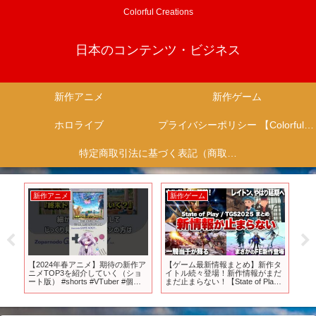
Colorful Creations
日本のコンテンツ・ビジネス
新作アニメ
新作ゲーム
ホロライブ
プライバシーポリシー 【Colorful Creation】
特定商取引法に基づく表記（商取引に関する開示）
新作アニメ
新作ゲーム
新
ガ
【2024年春アニメ】期待の新作ア
【ゲーム最新情報まとめ】新作タ
【
ラー
ニメTOP3を紹介していく（ショ
イトル続々登場！新作情報がまだ
ルド
ート版） #shorts #VTuber #個人
まだ止まらない！【State of Play /
PS
勢VTuber
TGS2025 まとめ】
新
お