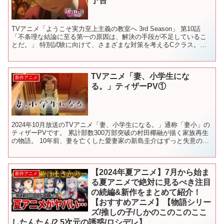
予告
TVアニメ「ようこそ実力至上主義の教室へ 3rd Season」 第10話
「不条理な結論に至る第一の原因は、解決の手段が不足しているこ
とだ。」 特別試験に向けて、さまざまな対策を考えるCクラス。し
かし、どれも決め手に欠けるものばかり。堀北が...
TVアニメ「妻、小学生にな
新作アニメ
る。」ティザーPV①
2024年10月放送のTVアニメ「妻、小学生になる。」通称「妻小」の
ティザーPVです。 累計部数300万部突破の村田椰融が描く家族再生
の物語。 10年前、妻を亡くした愛妻家の新島圭介はずっと失意の中
にいた。 だがある日、小学生の女の子、白石...
【2024年夏アニメ】7月から始ま
新作アニメ
る夏アニメで絶対に見るべき注目
の続編&新作をまとめて紹介！
【おすすめアニメ】【物語シリー
ズ/推しの子/しかのこのこのここ
したんたん/2.5次元の誘惑/ロシデレ】