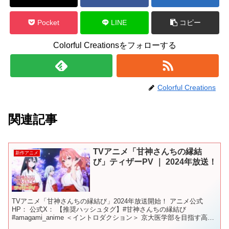
Pocket
LINE
コピー
Colorful Creationsをフォローする
Colorful Creations
関連記事
TVアニメ「甘神さんちの縁結
新作アニメ
び」ティザーPV ｜ 2024年放送！
TVアニメ「甘神さんちの縁結び」2024年放送開始！ アニメ公式
HP： 公式X： 【推奨ハッシュタグ】#甘神さんちの縁結び
#amagami_anime ＜イントロダクション＞ 京大医学部を目指す高校
生の上終瓜生。 児童養護施設育ちの瓜生...