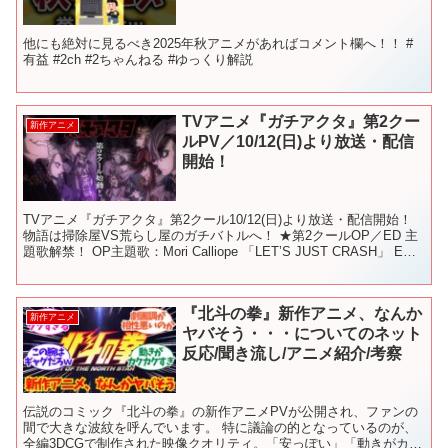
他にも絶対に見るべき2025年秋アニメがあればコメント欄へ！！ #
有益 #2ch #2ちゃんねる #ゆっくり解説
TVアニメ『ガチアクタ』第2クー
新作アニメ
ルPV／10/12(日)より放送・配信
開始！
TVアニメ『ガチアクタ』第2クール10/12(日)より放送・配信開始！
物語は掃除屋VS荒らし屋のガチバトルへ！ ★第2クールOP／ED 主
題歌解禁！ OP主題歌：Mori Calliope 「LET’S JUST CRASH」 ED
主題歌...
『北斗の拳』新作アニメ、なんか
新作アニメ
ヤバそう・・・についてのネット
反応/聞き流し/アニメ紹介/考察
伝説のコミック『北斗の拳』の新作アニメPVが公開され、ファンの
間で大きな波紋を呼んでいます。 特に議論の的となっているのが、
全編3DCGで制作された映像クオリティ。「安っぽい」「動きがカク