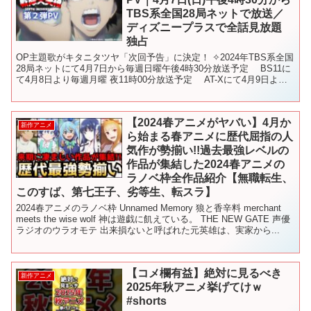
TBS系全国28局ネットで放送／
ディズニープラスで全話見放題
独占
OP主題歌がキタニタツヤ「次回予告」に決定！ ✧2024年TBS系全国
28局ネットにて4月7日から毎週日曜午後4時30分放送予定 BS11に
て4月8日より毎週月曜 夜11時00分放送予定 AT-Xにて4月9日より
毎週火曜 夜9時00分放...
【2024春アニメがヤバい】4月か
新作アニメ
ら始まる春アニメに歴代屈指の人
気作が勢揃い!!過去最強レベルの
作品が集結した2024春アニメの
ラノベ枠全作品紹介【無職転生、
このすば、第七王子、劣等生、転スラ】
2024春アニメのラノベ枠 Unnamed Memory 狼と香辛料 merchant
meets the wise wolf 神は遊戯に飢えている。 THE NEW GATE 声優
ラジオのウラオモテ 出来損ないと呼ばれた元英雄は、実家から...
【コメ欄有益】絶対に見るべき
新作アニメ
2025年秋アニメ挙げてけｗ
#shorts