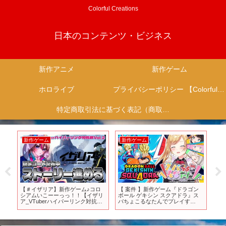
Colorful Creations
日本のコンテンツ・ビジネス
新作アニメ
新作ゲーム
ホロライブ
プライバシーポリシー 【Colorful Creation】
特定商取引法に基づく表記（商取引に関する開示）
新作ゲーム
新作ゲーム
新
【＃イザリア】新作ゲーム♪コロ
【 案件 】新作ゲーム『ドラゴン
T
ン
シアムいこーーっっ！！【イザリ
ボール ゲキシン スクアドラ』ス
る！
ア_VTuberハイパーリンク対抗
バちょこるなたんでプレイす
開
す
戦】#PR
る！！！【ホロライブ/癒月ちょ
こ】
M】