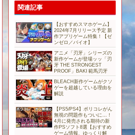
関連記事
【おすすめスマホゲーム】
2024年7月リリース予定 新
作アプリゲーム特集！【ゼ
ンゼロ／バイオ】
アニメ「刃牙」シリーズの
新作ゲームが登場ッッ「刃
牙 THE STRONGEST
PROOF」BAKI 範馬刃牙
BLEACH新作ゲームがクソ
ゲーを超越している理由を
解説
【PS5/PS4】ポリコレがん
無視の問題作もついに…！
4月に発売される期待の新
作PSソフト8選【おすすめ
ゲーム情報、ゆっくり解