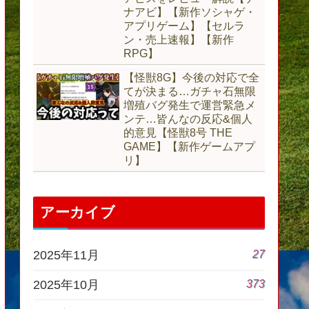
ナアビ】【新作ソシャゲ・
アプリゲーム】【セルラ
ン・売上速報】【新作
RPG】
【怪獣8G】今後の対応で全
てが決まる…ガチャ石無限
増殖バグ発生で運営緊急メ
ンテ…皆んなの反応&個人
的意見【怪獣8号 THE
GAME】【新作ゲームアプ
リ】
アーカイブ
27
2025年11月
373
2025年10月