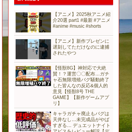
【アニメ】2025秋アニメ紹
介20選 part1 #最新 #アニメ
#anime #music #shorts
【アニメ】新作プレゼンに
遅刻してただけなのに逮捕
されたやつ
【怪獣8G】神対応で大絶
賛！？運営〇〇配布…ガチ
ャ石無限増殖バグ騒動終了
した皆んなの反応&個人的
意見【怪獣8号 THE
GAME】【新作ゲームアプ
リ】
キャラガチャ廃止もバグは
天井なし…未完成品がやば
すぎる… デュエットナイト
アビスをレビュー解説【デ