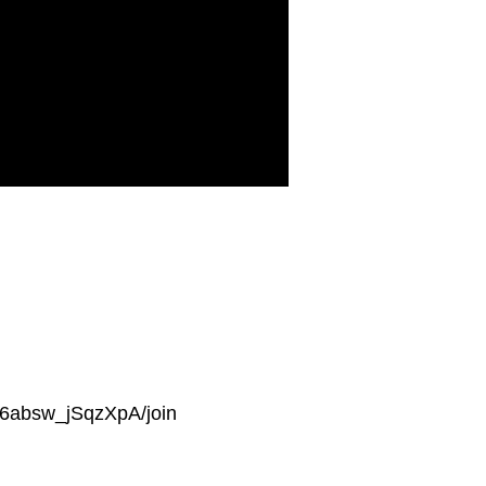
f6absw_jSqzXpA/join