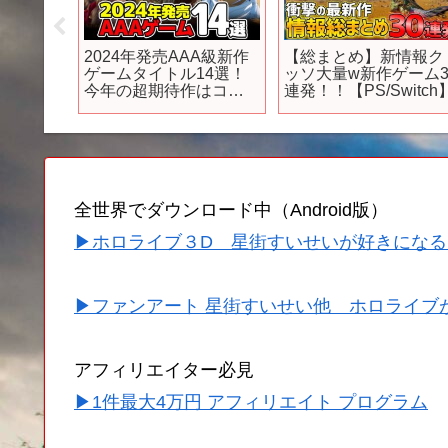
いさんば
Hana Hope「旅のゆく
2024年期待度No.1の
メイン
え」×「狼と香辛料」
作「マーベルウォッ
7日(日)
MUSIC VIDEO／狼と香
チ」全キャラクター紹
辛料OPテーマアニメMV
介！
【MARVELRIVALS】
全世界でダウンロード中（Android版）
▶ホロライブ３D 星街すいせいが好きになる
▶ファンアート 星街すいせい他 ホロライブ
アフィリエイター必見
▶1件最大4万円 アフィリエイト プログラム