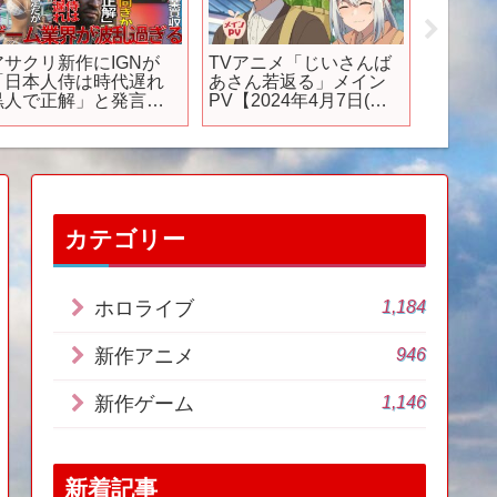
【緊急速報】スクエニ
【PS5/PS4最新作】想
アニメ『
ドラクエ新作ゲーム発
像以上にヤバいかも…
校編-』
表！ドラクエ7リイマジ
2024年以降の期待作ア
PV｜20
ンド攻略本予約開始！
クションRPG15選
（土）
Switch2/ニンダイ】
送開始
カテゴリー
1,184
ホロライブ
946
新作アニメ
1,146
新作ゲーム
新着記事