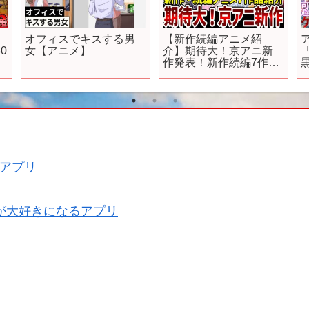
新
Hello Kitty Island
【#デナアビ】超話題の
Adventure [Nintendo
新作ゲーム「デュエッ
Direct 2024.6.18]
トナイトアビス」を攻
略するぞ！！～～初見
さん大歓迎～～
【
アプリ
が大好きになるアプリ