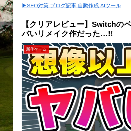
▶SEO対策 ブログ記事 自動作成 AIツール
【クリアレビュー】Switch
バいリメイク作だった…!!
新作ゲーム