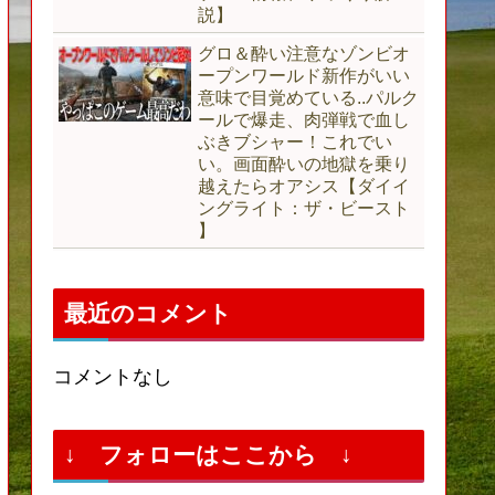
説】
グロ＆酔い注意なゾンビオ
ープンワールド新作がいい
意味で目覚めている..パルク
ールで爆走、肉弾戦で血し
ぶきブシャー！これでい
い。画面酔いの地獄を乗り
越えたらオアシス【ダイイ
ングライト：ザ・ビースト
】
最近のコメント
コメントなし
↓ フォローはここから ↓