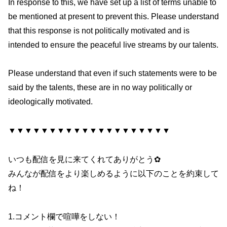
In response to this, we have set up a list of terms unable to
be mentioned at present to prevent this. Please understand
that this response is not politically motivated and is
intended to ensure the peaceful live streams by our talents.
Please understand that even if such statements were to be
said by the talents, these are in no way politically or
ideologically motivated.
▼▼▼▼▼▼▼▼▼▼▼▼▼▼▼▼▼▼▼▼
いつも配信を見に来てくれてありがとう✿
みんなが配信をより楽しめるように以下のことを約束して
ね！
1.コメント欄で喧嘩をしない！