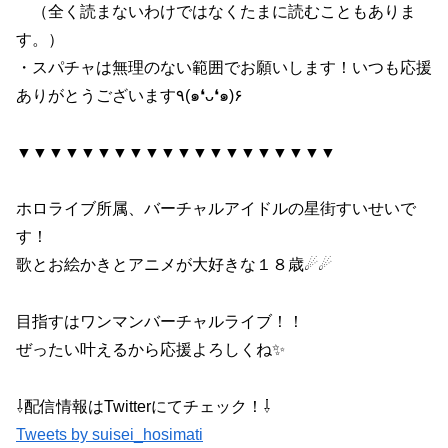
（全く読まないわけではなくたまに読むこともありま
す。）
・スパチャは無理のない範囲でお願いします！いつも応援
ありがとうございます٩(๑❛ᴗ❛๑)۶
▼▼▼▼▼▼▼▼▼▼▼▼▼▼▼▼▼▼▼▼
ホロライブ所属、バーチャルアイドルの星街すいせいで
す！
歌とお絵かきとアニメが大好きな１８歳☄☄
目指すはワンマンバーチャルライブ！！
ぜったい叶えるから応援よろしくね✨
⇩配信情報はTwitterにてチェック！⇩
Tweets by suisei_hosimati