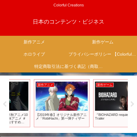
Colorful Creations
日本のコンテンツ・ビジネス
新作アニメ
新作ゲーム
ホロライブ
プライバシーポリシー 【Colorful Creation】
特定商取引法に基づく表記（商取引に関する開示）
新作アニメ
新作ゲーム
新
10
【2019年春】オリジナル新作アニ
『BIOHAZARD requiem』 2nd
【
＃
メ「RobiHachi」第一弾ティザー
Trailer
目ゲ
【