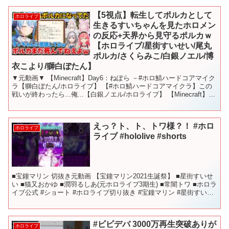
【5視点】転生してポルカとして
ホロライブ
生きるすいちゃんを見たホロメン
の反応+天界から見守るポルカｗ
【ホロライブ/星街すいせい/尾丸
ポルカ/さくらみこ/白銀ノエル/博
衣こより/獅白ぼたん】
▼元動画▼ 【Minecraft】Day6：ねぽら －#ホロ鯖ハードコアマイク
ラ【獅白ぼたん/ホロライブ】 【#ホロ鯖ハードコアマイクラ】この
戦いが終わったら...俺...【白銀ノエル/ホロライブ】 【Minecraft】ハ
ードコア生活5日...
えっ？ト、ト、トワ様？！ #ホロ
ホロライブ
ライブ #hololive #shorts
■宝鐘マリン 切抜き元動画 【宝鐘マリン2021生誕祭】 ■星街すいせ
い ■猫又おかゆ ■潤羽るしあ(元ホロライブ3期生) ■常闇トワ ■ホロラ
イブ公式 #ショート #ホロライブ切り抜き #宝鐘マリン #星街すいせ
い #猫又おかゆ #常闇ト...
#ビビデバ 3000万再生突破ありが
ホロライブ