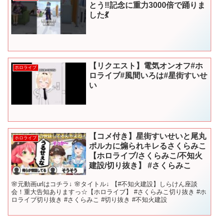
とう‼️記念に重力3000倍で踊りま
した💃
【リクエスト】電気オンオフ#ホ
ホロライブ
ロライブ#風間いろは#星街すいせ
い
【コメ付き】星街すいせいと尾丸
ホロライブ
ポルカに煽られキレるさくらみこ
【ホロライブ/さくらみこ/不知火
建設/切り抜き】 #さくらみこ
🌸元動画urlはコチラ↓ 🌸タイトル↓ 【#不知火建設】しらけん座談
会！重大告知ありますっ☆【ホロライブ】 #さくらみこ切り抜き #ホ
ロライブ切り抜き #さくらみこ #切り抜き #不知火建設