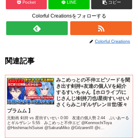
Pocket
LINE
コピー
Colorful Creationsをフォローする
Colorful Creations
関連記事
みこめっとの不仲エピソードを聞
ホロライブ
き出す剣持+友達の個人Vを紹介
するすいちゃん【ホロライブ/に
じさんじ/剣持刀也/星街すいせい/
さくらみこ/ギルザレンⅢ世/茶々
プラムム 】
元動画 剣持 vs 星街すいせい 0:00 友達の個人勢 2:44 ぶいあーる
とギルザレン 5:55 みこめっと不仲エピ @KenmochiToya
@HoshimachiSuisei @SakuraMiko @GilzarenIII @c...