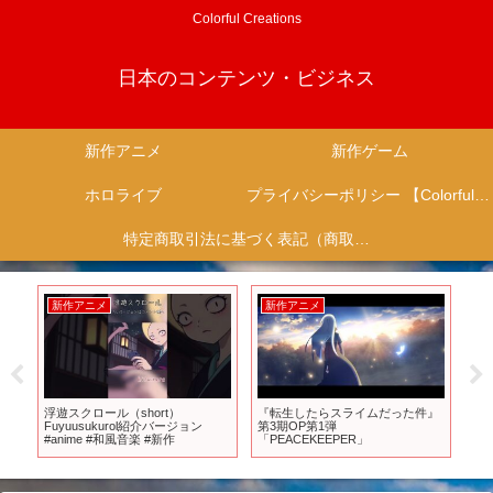
Colorful Creations
日本のコンテンツ・ビジネス
新作アニメ
新作ゲーム
ホロライブ
プライバシーポリシー 【Colorful Creation】
特定商取引法に基づく表記（商取引に関する開示）
新作アニメ
新作アニメ
新
ち』
浮遊スクロール（short）
『転生したらスライムだった件』
20
Fuyuusukurol紹介バージョン
第3期OP第1弾
気
#anime #和風音楽 #新作
「PEACEKEEPER」