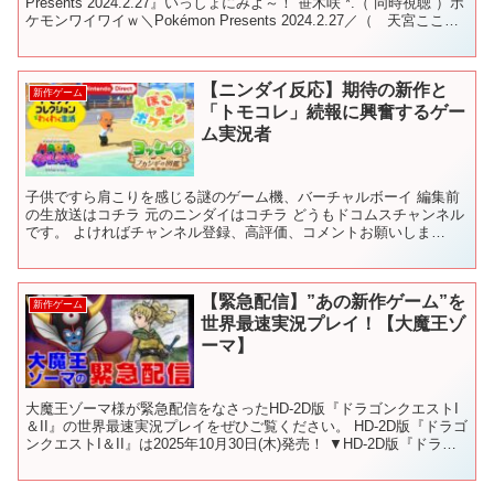
Presents 2024.2.27』いっしょにみよ～！ 笹木咲 *.（ 同時視聴 ）ポ
ケモンワイワイｗ＼Pokémon Presents 2024.2.27／（ 天宮こころ
...
【ニンダイ反応】期待の新作と
新作ゲーム
「トモコレ」続報に興奮するゲー
ム実況者
子供ですら肩こりを感じる謎のゲーム機、バーチャルボーイ 編集前
の生放送はコチラ 元のニンダイはコチラ どうもドコムスチャンネル
です。 よければチャンネル登録、高評価、コメントお願いしま
す！！ 大体22時〜やってます！ ドコムスTwitter...
【緊急配信】”あの新作ゲーム”を
新作ゲーム
世界最速実況プレイ！【大魔王ゾ
ーマ】
大魔王ゾーマ様が緊急配信をなさったHD-2D版『ドラゴンクエストI
＆II』の世界最速実況プレイをぜひご覧ください。 HD-2D版『ドラゴ
ンクエストI＆II』は2025年10月30日(木)発売！ ▼HD-2D版『ドラゴ
ンクエストI＆II』公式...