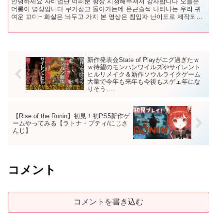
안녕하세요 자비업단 여러분 항상 시청해주셔서 감사합니다 오늘은
더롱이 영상입니다 쿠거잡고 돌아가는데 은근슬쩍 나타나는 우리 귀
여운 꼬미~ 화살은 놔두고 가지 본 영상은 침입자 난이도로 제작되었
으며 원본은 라이브를 참...
新作発表会State of Playがエグ過ぎたｗ
ｗ待望のモンハンワイルズやサイレント
ヒルリメイク＆新作ソウルライクゲーム
大量で今年も来年も今後もスゲェ年にな
りそう….
【Rise of the Ronin】初見！初PS5新作ゲ
ームやってみる【ラトナ・プティ/にじさ
んじ】
コメント
コメントを書き込む