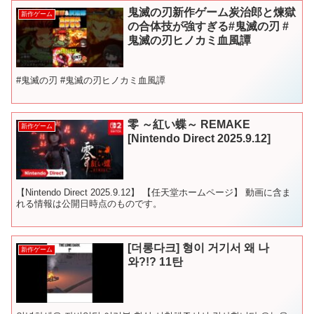
鬼滅の刃新作ゲーム炭治郎と煉獄
新作ゲーム
の合体技が強すぎる#鬼滅の刃 #
鬼滅の刃ヒノカミ血風譚
#鬼滅の刃 #鬼滅の刃ヒノカミ血風譚
零 ～紅い蝶～ REMAKE
新作ゲーム
[Nintendo Direct 2025.9.12]
【Nintendo Direct 2025.9.12】 【任天堂ホームページ】 動画に含ま
れる情報は公開日時点のものです。
[더롱다크] 형이 거기서 왜 나
新作ゲーム
와?!? 11탄