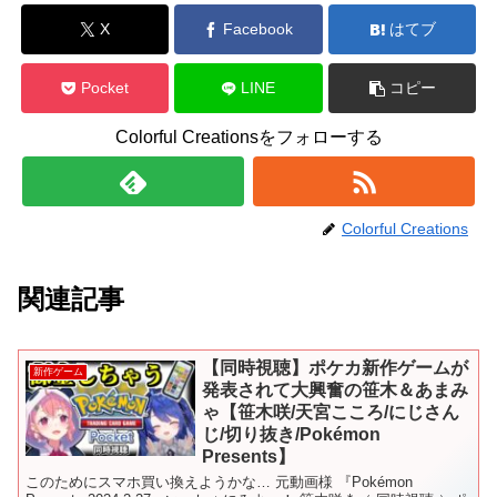
X
Facebook
はてブ
Pocket
LINE
コピー
Colorful Creationsをフォローする
Colorful Creations
関連記事
【同時視聴】ポケカ新作ゲームが
新作ゲーム
発表されて大興奮の笹木＆あまみ
ゃ【笹木咲/天宮こころ/にじさん
じ/切り抜き/Pokémon
Presents】
このためにスマホ買い換えようかな… 元動画様 『Pokémon