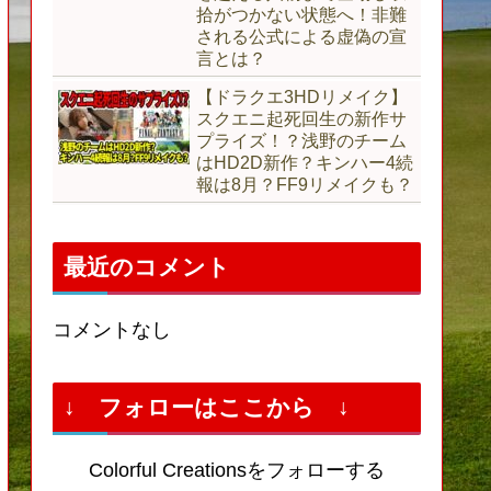
拾がつかない状態へ！非難
される公式による虚偽の宣
言とは？
【ドラクエ3HDリメイク】
スクエニ起死回生の新作サ
プライズ！？浅野のチーム
はHD2D新作？キンハー4続
報は8月？FF9リメイクも？
最近のコメント
コメントなし
↓ フォローはここから ↓
Colorful Creationsをフォローする