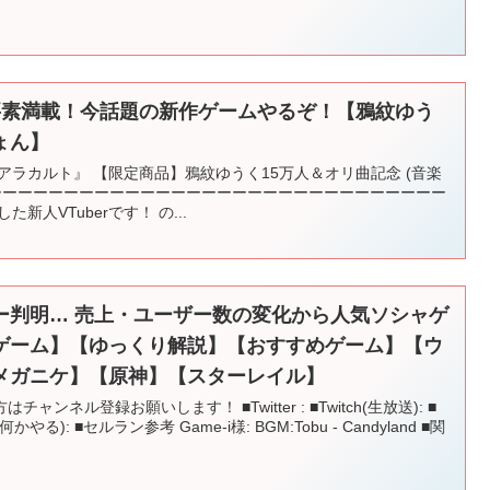
要素満載！今話題の新作ゲームやるぞ！【鴉紋ゆう
ょん】
アラカルト』 【限定商品】鴉紋ゆうく15万人＆オリ曲記念 (音楽
ーーーーーーーーーーーーーーーーーーーーーーーーーーーーーーー
新人VTuberです！ の...
ー判明… 売上・ユーザー数の変化から人気ソシャゲ
ゲーム】【ゆっくり解説】【おすすめゲーム】【ウ
メガニケ】【原神】【スターレイル】
ンネル登録お願いします！ ■Twitter : ■Twitch(生放送): ■
): ■セルラン参考 Game-i様: BGM:Tobu - Candyland ■関