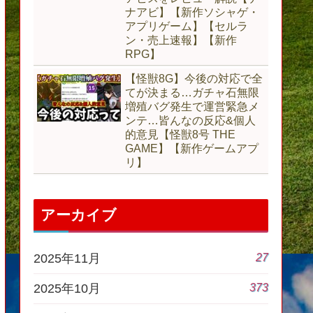
ナアビ】【新作ソシャゲ・
アプリゲーム】【セルラ
ン・売上速報】【新作
RPG】
【怪獣8G】今後の対応で全
てが決まる…ガチャ石無限
増殖バグ発生で運営緊急メ
ンテ…皆んなの反応&個人
的意見【怪獣8号 THE
GAME】【新作ゲームアプ
リ】
アーカイブ
27
2025年11月
373
2025年10月