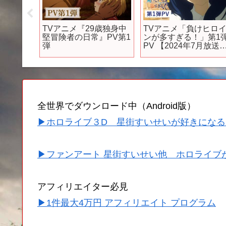
話】五条
TVアニメ『29歳独身中
TVアニメ「負けヒロ
でエグ
堅冒険者の日常』PV第1
ンが多すぎる！」第1
だっ
弾
PV 【2024年7月放送
集 #呪
始】
#呪術
 #乙骨憂
全世界でダウンロード中（Android版）
▶ホロライブ３D 星街すいせいが好きになる
▶ファンアート 星街すいせい他 ホロライブ
アフィリエイター必見
▶1件最大4万円 アフィリエイト プログラム