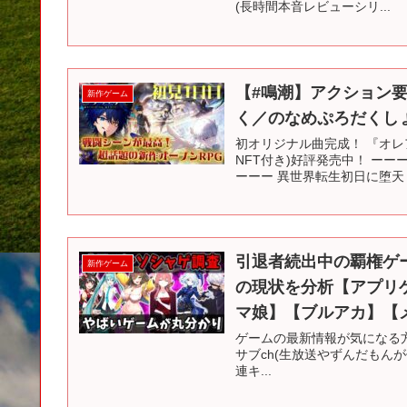
(長時間本音レビューシリ...
【#鳴潮】アクション
新作ゲーム
く／のなめぷろだくし
初オリジナル曲完成！ 『オレ
NFT付き)好評発売中！ ー
ーーー 異世界転生初日に堕天した
引退者続出中の覇権ゲ
新作ゲーム
の現状を分析【アプリ
マ娘】【ブルアカ】【
ゲームの最新情報が気になる方はチャ
サブch(生放送やずんだもんが何かやる
連キ...