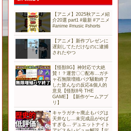
【アニメ】2025秋アニメ紹
介20選 part1 #最新 #アニメ
#anime #music #shorts
【アニメ】新作プレゼンに
遅刻してただけなのに逮捕
されたやつ
【怪獣8G】神対応で大絶
賛！？運営〇〇配布…ガチ
ャ石無限増殖バグ騒動終了
した皆んなの反応&個人的
意見【怪獣8号 THE
GAME】【新作ゲームアプ
リ】
キャラガチャ廃止もバグは
天井なし…未完成品がやば
すぎる… デュエットナイト
アビスをレビュー解説【デ