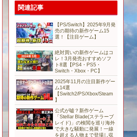
関連記事
【PS/Switch】2025年9月発
売の期待の新作ゲーム15
選！【注目ゲーム】
絶対買いの新作ゲームはコ
レ！3月発売おすすめソフ
ト8選【PS4・PS5・
Switch・Xbox・PC】
2025年11月の注目新作ゲー
ム14選
【Switch2/PS/Xbox/Steam
】
公式が嘘？新作ゲーム
「Stellar Blade(ステラーブ
レイド)」の検閲を巡り海外
で大きな騒動に発展！一線
を超える人物まで登場し収