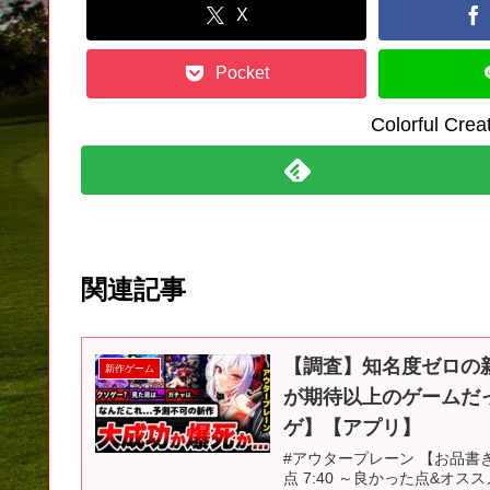
X
Pocket
Colorful C
関連記事
【調査】知名度ゼロの
新作ゲーム
が期待以上のゲームだ
ゲ】【アプリ】
#アウタープレーン 【お品書き】 
点 7:40 ～良かった点&オスス