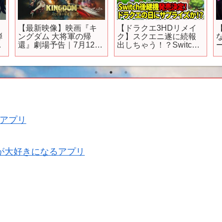
イ
【最新映像】映画『キ
【ドラクエ3HDリメイ
弾
ングダム 大将軍の帰
ク】スクエニ遂に続報
開
還』劇場予告｜7月12日
出しちゃう！？Switch
（金）公開
後継機発売決定！ドラ
クエの日にサプライ
ズ！？
アプリ
が大好きになるアプリ