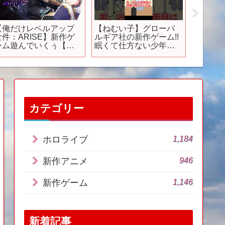
【俺だけレベルアップ
【ねむい子】グローバ
新世代
な件：ARISE】新作ゲ
ルギア社の新作ゲーム!!
待の新
ーム遊んでいくぅ【白
眠くて仕方ない少年を
ーム30
雪レイド / ネオポルテ】
起こそうwww【目覚ま
【PS/Sw
し作戦/ステージ１】
【ゆっくり実況】 #広告
でよく見るゲーム #脱出
ゲーム #shorts
カテゴリー
1,184
ホロライブ
946
新作アニメ
1,146
新作ゲーム
新着記事