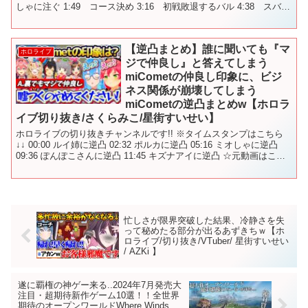
しゃに注ぐ 1:49 コース決め 3:16 初戦敗退するバル 4:38 スバっ
ちゃうみこち 6:17...
【逆凸まとめ】誰に聞いても『マ
ホロライブ
ジで仲良し』と答えてしまう
miCometの仲良し印象に、ビジ
ネス関係が崩壊してしまう
miCometの逆凸まとめw【ホロラ
イブ切り抜き/さくらみこ/星街すいせい】
ホロライブの切り抜きチャンネルです!! ※タイムスタンプはこちら
↓↓ 00:00 ルイ姉に逆凸 02:32 ポルカに逆凸 05:16 ミオしゃに逆凸
09:36 ぽんぽこさんに逆凸 11:45 キズナアイに逆凸 ☆元動画はこち
ら↓↓ 【逆凸...
忙しさが限界突破した結果、冷静さを失
って秘めたる部分が出るあずきちｗ【ホ
ロライブ/切り抜き/VTuber/ 星街すいせい
/ AZKi 】
遂に覇権の神ゲー来る..2024年7月発売大
注目・超期待新作ゲーム10選！！全世界
期待のオープンワールドWhere Winds