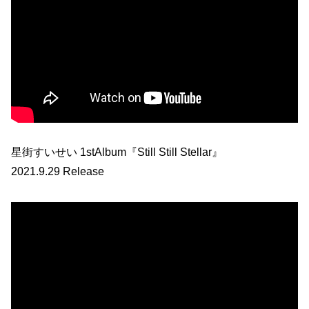
星街すいせい 1stAlbum『Still Still Stellar』
2021.9.29 Release