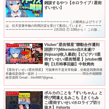
雑談するやつ【ホロライブ / 星街
すいせい】
ーーーーーーーーーーーーーーーーーーーー この動画およびライブ
は、任天堂著作物の利用許諾を受けて配信しています。 ーーーーー
ーーーーーーーーーーーーーーー 2月25日 🕙 22時から！ この放送
のことを呟く時は #ほしまちすたじお​ のタグ...
Vtuber”星街彗星”聯動合作遭到
ホロライブ
誹謗!??|Mikeneko自X未遂!?
|Nijisanji收入暴跌|【ビビデバ/星
街すいせい/星街彗星 】|vtuber精
華|【3月時事回顧】中秋烤肉
【星街すいせい/星街彗星】 可能事件不是非常勁爆，但都是我覺得很
有趣或是值得一提的 :) --------------------------------------------- 💌合作相關聯
絡管道💌 Gmail：rhm9487@gmai...
ポルカのことを『すいちゃん』と
ホロライブ
呼び間違えるみこち【さくらみ
こ/星街すいせい/ホロライブ切り
抜き】#shorts