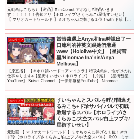
元動画はこちら↓ 【逆凸】# miComet アポなし⁉逆凸いきま
す！！！！！！告知アリ【ホロライブ/さくらみこ/星街すいせい】
【 マリオカートワールド 】ミオちゃんに捧げる１位！with ド珍【ホ
ロライブ/さくらみこ/白上フブキ/大空ス...
當彗醬遇上Anya和Ina時說出了一
ホロライブ
口流利的神英文跟她們溝通
www【Hololive中文】【星街彗
星/Ninomae Ina’nis/Anya
Melfissa】
【原直播】 【＃ホロ鯖ハードコアマイクラ】特攻4姉妹、命がけのお
仕事やります✊【星街すいせい / ホロライブ】 【片尾】 【星街彗星
YouTube】 Suisei Channel 【一伊那爾栖YouTube】 Ninomae
Ina'nis...
すいちゃんとスバルを呼び間違え
ホロライブ
るみこち+ド珍サバイバルで初戦
敗退するスバル【ホロライブ/さ
くらみこ/大空スバル/白上フブキ/
星街すいせい】
元動画 【 マリオカートワールド 】ミオちゃんに捧げる１位！with
ド珍【ホロライブ/さくらみこ/白上フブキ/大空スバル】 0:00 ミオ