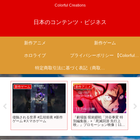
Colorful Creations
日本のコンテンツ・ビジネス
新作アニメ
新作ゲーム
ホロライブ
プライバシーポリシー 【Colorful Creation】
特定商取引法に基づく表記（商取引に関する開示）
新作ゲーム
新作アニメ
新
が激
侵蝕される世界 #忘却前夜 #新作
『劇場版 呪術廻戦「渋谷事変 特
神
ゲーム #スマホゲーム
別編集版」×「死滅回游 先行上
いる
映」』プロモーション映像｜11月
ゲー
7日よりIMAX同時上映！全世界、
順次公開！