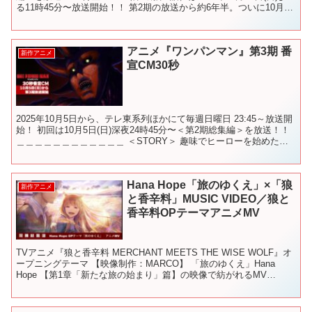
る11時45分〜放送開始！！ 第2期の放送から約6年半。ついに10月5
日（日）からテレ東系...
アニメ『ワンパンマン』第3期 番
新作アニメ
宣CM30秒
2025年10月5日から、テレ東系列ほかにて毎週日曜日 23:45～放送開
始！ 初回は10月5日(日)深夜24時45分〜＜第2期総集編＞を放送！！
＿＿＿＿＿＿＿＿＿＿＿＿ ＜STORY＞ 趣味でヒーローを始めた
男、サイタマ。 3年間の特訓...
Hana Hope「旅のゆくえ」×「狼
新作アニメ
と香辛料」MUSIC VIDEO／狼と
香辛料OPテーマアニメMV
TVアニメ『狼と香辛料 MERCHANT MEETS THE WISE WOLF』オ
ープニングテーマ 【映像制作：MARCO】 「旅のゆくえ」Hana
Hope 【第1章「新たな旅の始まり」篇】の映像で紡がれるMV
▼Hana Hope「旅...