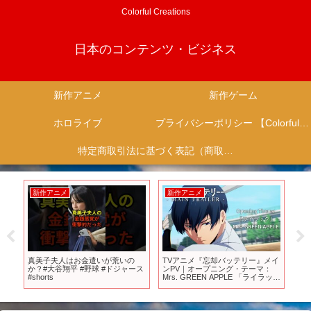
Colorful Creations
日本のコンテンツ・ビジネス
新作アニメ
新作ゲーム
ホロライブ
プライバシーポリシー 【Colorful Creation】
特定商取引法に基づく表記（商取引に関する開示）
新作アニメ
新作アニメ
新
ン
真美子夫人はお金遣いが荒いの
TVアニメ『忘却バッテリー』メイ
【
め
か？#大谷翔平 #野球 #ドジャース
ンPV｜オープニング・テーマ：
ルド
弾
#shorts
Mrs. GREEN APPLE 「ライラッ
P
い
ク」｜“Oblivion Battery” Main
た
Trailer w/ OP Theme
：