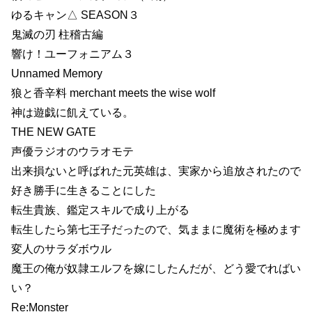
ゆるキャン△ SEASON３
鬼滅の刃 柱稽古編
響け！ユーフォニアム３
Unnamed Memory
狼と香辛料 merchant meets the wise wolf
神は遊戯に飢えている。
THE NEW GATE
声優ラジオのウラオモテ
出来損ないと呼ばれた元英雄は、実家から追放されたので
好き勝手に生きることにした
転生貴族、鑑定スキルで成り上がる
転生したら第七王子だったので、気ままに魔術を極めます
変人のサラダボウル
魔王の俺が奴隷エルフを嫁にしたんだが、どう愛でればい
い？
Re:Monster