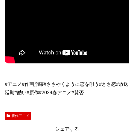
#アニメ#作画崩壊#ささやくように恋を唄う#ささ恋#放送
延期#酷い#原作#2024春アニメ#賛否
新作アニメ
シェアする