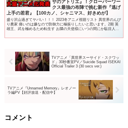
ザのアトリエ』！クローバーワー
クス最強の布陣で挑む新作『逃げ
上手の若君』【100カノ、シャニマス、好きめが】
盛り沢山過ぎてヤバい！！！ 2023冬アニメ視聴リスト 異世界のんび
り農家 痛いのは嫌なので防御力に極振りしたいと思います。2期 英
雄王、武を極めるため転生す お隣の天使様にいつの間にか駄目人間
にされていた件 解雇された暗黒兵士（30代）の...
TVアニメ「異世界スーサイド・スクワッ
ド」30秒番宣PV／Suicide Squad ISEKAI
Official Trailer 3 (30 secs ver.)
TVアニメ『Unnamed Memory』レオノー
ラ編PV【好評放送・配信中】
コメント