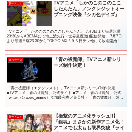
TVアニメ「しかのこのこのここ
新作アニメ
したんたん」ノンクレジットオー
プニング映像『シカ色デイズ』
TVアニメ『しかのこのこのここしたんたん』 7月3日より毎週水曜
23:30からABEMAにて地上波先行・世界最鹿(速)配信開始！ 7月7日
より毎週日曜23:30からTOKYO MX / ＢＳ日テレ他にて放送開始！
※予定につき変更になる可能...
「青の祓魔師」TVアニメ新シリ
新作アニメ
ーズ制作決定！
「青の祓魔師（エクソシスト）」TVアニメ新シリーズ制作決定！
■TVアニメ「青の祓魔師」公式サイト ■アニメ「青の祓魔師」公式
Twitter（@aoex_anime） ©加藤和恵／集英社・「青の祓魔師」製作
委員会 #青エク #青の祓魔師
【衝撃のアニメ化ラッシュ!!】
新作アニメ
『銀魂』まさかの新作アニメ化！
アニメでも太もも限界突破『ライ