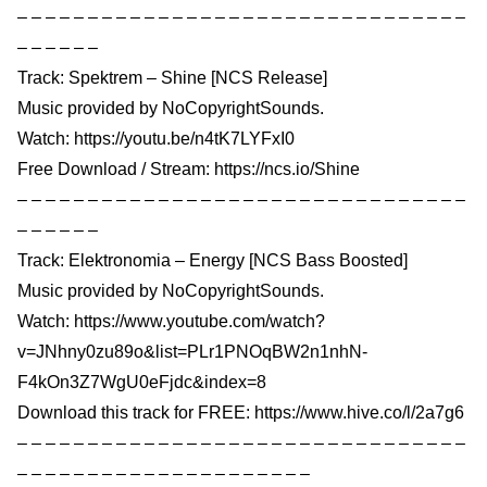
– – – – – – – – – – – – – – – – – – – – – – – – – – – – – – – –
– – – – – –
Track: Spektrem – Shine [NCS Release]
Music provided by NoCopyrightSounds.
Watch: https://youtu.be/n4tK7LYFxI0
Free Download / Stream: https://ncs.io/Shine
– – – – – – – – – – – – – – – – – – – – – – – – – – – – – – – –
– – – – – –
Track: Elektronomia – Energy [NCS Bass Boosted]
Music provided by NoCopyrightSounds.
Watch: https://www.youtube.com/watch?
v=JNhny0zu89o&list=PLr1PNOqBW2n1nhN-
F4kOn3Z7WgU0eFjdc&index=8
Download this track for FREE: https://www.hive.co/l/2a7g6
– – – – – – – – – – – – – – – – – – – – – – – – – – – – – – – –
– – – – – – – – – – – – – – – – – – – – –