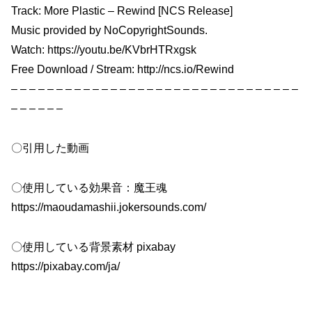
Track: More Plastic – Rewind [NCS Release]
Music provided by NoCopyrightSounds.
Watch: https://youtu.be/KVbrHTRxgsk
Free Download / Stream: http://ncs.io/Rewind
– – – – – – – – – – – – – – – – – – – – – – – – – – – – – – – –
– – – – – –
〇引用した動画
〇使用している効果音：魔王魂
https://maoudamashii.jokersounds.com/
〇使用している背景素材 pixabay
https://pixabay.com/ja/