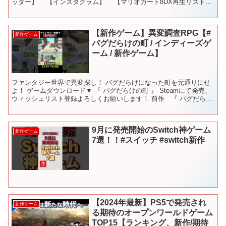
ッター】 【インスタグラム】 【マリオカート8DX再生リスト】
【単発実況再生リスト2】 【単発実況再生リス...
【新作ゲーム】異変調査RPG【#
新作ゲーム
バグだらけの町 / インディーズゲ
ーム / 新作ゲーム】
ファンタジー世界で異変探し！ バグだらけになった町を元通りにせ
よ！ ゲームダウンロード▼ 『 バグだらけの町 』 Steamにて発売、
ウィッシュリスト登録よろしくお願いします！ 前作 『 バグだらけ
の村 』 もよろしく！ =========...
9月に発売開始のSwitch神ゲーム
新作ゲーム
7選！！#スイッチ #switch新作
【2024年最新】PS5で発売され
新作ゲーム
る期待のオープンワールドゲーム
TOP15【ランキング、新作/期待