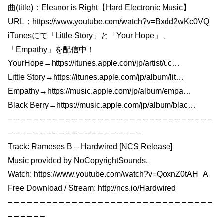
曲(title)：Eleanor is Right【Hard Electronic Music】
URL：https://www.youtube.com/watch?v=Bxdd2wKc0VQ
iTunesにて「Little Story」と「Your Hope」、
「Empathy」を配信中！
YourHope→https://itunes.apple.com/jp/artist/uc…
Little Story→https://itunes.apple.com/jp/album/lit…
Empathy→https://music.apple.com/jp/album/empa…
Black Berry→https://music.apple.com/jp/album/blac…
– – – – – – – – – – – – – – – – – – – – – – – – – – – – – – – –
– – – – – – – – – – – – – – – – – – – – –
Track: Rameses B – Hardwired [NCS Release]
Music provided by NoCopyrightSounds.
Watch: https://www.youtube.com/watch?v=QoxnZ0tAH_A
Free Download / Stream: http://ncs.io/Hardwired
– – – – – – – – – – – – – – – – – – – – – – – – – – – – – – – –
– – – – – –