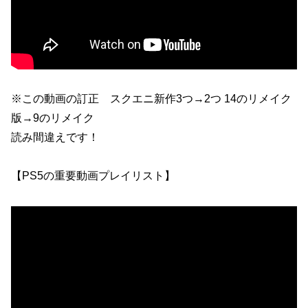
※この動画の訂正 スクエニ新作3つ→2つ 14のリメイク
版→9のリメイク
読み間違えです！
【PS5の重要動画プレイリスト】