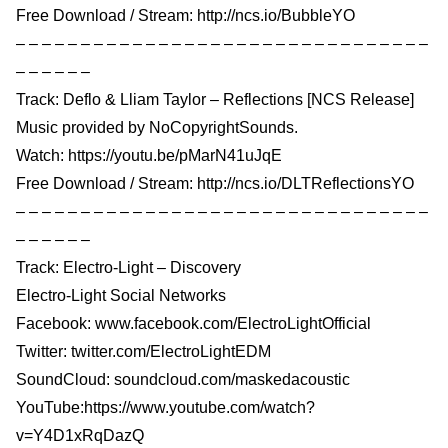
Free Download / Stream: http://ncs.io/BubbleYO
– – – – – – – – – – – – – – – – – – – – – – – – – – – – – – – –
– – – – – –
Track: Deflo & Lliam Taylor – Reflections [NCS Release]
Music provided by NoCopyrightSounds.
Watch: https://youtu.be/pMarN41uJqE
Free Download / Stream: http://ncs.io/DLTReflectionsYO
– – – – – – – – – – – – – – – – – – – – – – – – – – – – – – – –
– – – – – –
Track: Electro-Light – Discovery
Electro-Light Social Networks
Facebook: www.facebook.com/ElectroLightOfficial
Twitter: twitter.com/ElectroLightEDM
SoundCloud: soundcloud.com/maskedacoustic
YouTube:https://www.youtube.com/watch?
v=Y4D1xRqDazQ