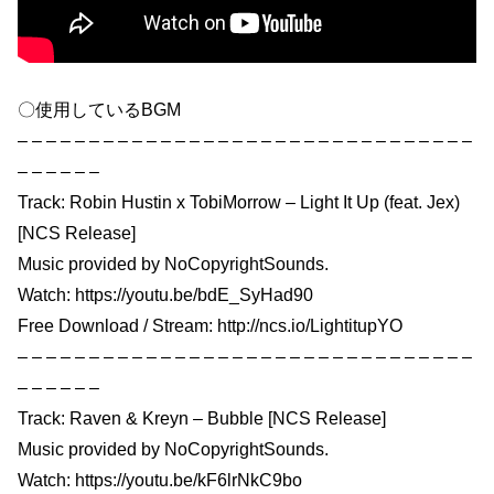
〇使用しているBGM
– – – – – – – – – – – – – – – – – – – – – – – – – – – – – – – –
– – – – – –
Track: Robin Hustin x TobiMorrow – Light It Up (feat. Jex)
[NCS Release]
Music provided by NoCopyrightSounds.
Watch: https://youtu.be/bdE_SyHad90
Free Download / Stream: http://ncs.io/LightitupYO
– – – – – – – – – – – – – – – – – – – – – – – – – – – – – – – –
– – – – – –
Track: Raven & Kreyn – Bubble [NCS Release]
Music provided by NoCopyrightSounds.
Watch: https://youtu.be/kF6lrNkC9bo