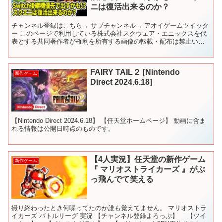
ニは復活出来るのか？
チャンネル登録はこちら→ サブチャンネル→ アオイゲームツイッタ
ー このページで利用している株式会社スクウェア・エニックスを代
表とする共同著作者が権利を所有する画像の転載・配布は禁止いた
します。 © ARMOR PROJECT/BIRD S...
FAIRY TAIL２ [Nintendo
新作ゲーム
Direct 2024.6.18]
【Nintendo Direct 2024.6.18】 【任天堂ホームページ】 動画に含ま
れる情報は公開日時点のものです。
【4人実況】任天堂の新作ゲーム
新作ゲーム
『 マリオストライカーズ 』がぶ
っ飛んでて笑える
撮り終わったとき何喋ってたのか誰も覚えてません。 マリオストラ
イカーズ バトルリーグ 実況 【チャンネル登録よろっぷ】 【ツイ