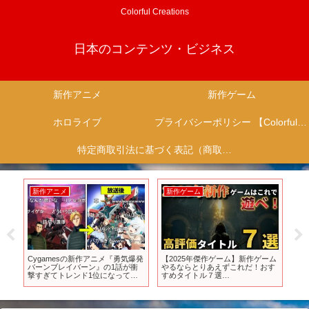
Colorful Creations
日本のコンテンツ・ビジネス
新作アニメ
新作ゲーム
ホロライブ
プライバシーポリシー 【Colorful Creation】
特定商取引法に基づく表記（商取引に関する開示）
新作アニメ
新作ゲーム
新
ービ
Cygamesの新作アニメ『勇気爆発
【2025年傑作ゲーム】新作ゲーム
【B
バーンブレイバーン』の1話が衝
やるならとりあえずこれだ！おす
新
撃すぎてトレンド1位になってし
すめタイトル７選
まう
【PS5/PS4/steam】