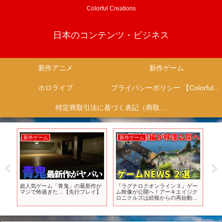
Colorful Creations
日本のコンテンツ・ビジネス
新作アニメ
新作ゲーム
ホロライブ
プライバシーポリシー 【Colorful Creation】
特定商取引法に基づく表記（商取引に関する開示）
新作ゲーム
新作ゲーム
新
5年
超人気ゲーム「青鬼」の最新作が
『ラグナロクオンライン３』ゲー
真
゚リ
マジで怖過ぎた…【先行プレイ】
ム映像が公開へ！アーキエイジク
か？
ロニクルズは続報からの再始動
#sh
か？【ゲームNEWS】