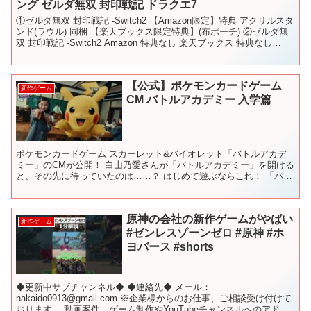
ング ゼルダ無双 封印戦記 ドラクエ7
①ゼルダ無双 封印戦記 -Switch2 【Amazon限定】特典 アクリルスタ
ンド(ラウル) 同梱 【楽天ブックス限定特典】(布ポーチ) ②ゼルダ無
双 封印戦記 -Switch2 Amazon 特典なし 楽天ブックス 特典なし
③amii...
【公式】ポケモンカードゲーム
新作ゲーム
CM バトルアカデミー 入学篇
ポケモンカードゲーム スカーレット&バイオレット「バトルアカデ
ミー」のCMが公開！ 白山乃愛さんが「バトルアカデミー」を開ける
と、その先に待っていたのは……？ はじめて遊ぶならこれ！ 「バト
ルアカデミー」「いつでもどこでも バトルアカデミー...
原神の会社の新作ゲームがやばい
新作ゲーム
#ゼンレスゾーンゼロ #原神 #ホ
ヨバース #shorts
◆更新中サブチャンネル◆ ◆連絡先◆ メール：
nakaido0913@gmail.com ※企業様からのお仕事、ご相談受け付けて
おります。 動画案件、ゲーム制作やYouTubeチャンネルへのアドバ