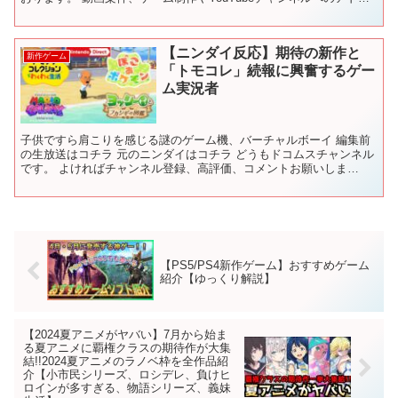
イス等 お気軽にご連絡下さい。 ◆SNS◆ ...
【ニンダイ反応】期待の新作と
新作ゲーム
「トモコレ」続報に興奮するゲー
ム実況者
子供ですら肩こりを感じる謎のゲーム機、バーチャルボーイ 編集前
の生放送はコチラ 元のニンダイはコチラ どうもドコムスチャンネル
です。 よければチャンネル登録、高評価、コメントお願いしま
す！！ 大体22時〜やってます！ ドコムスTwitter...
【PS5/PS4新作ゲーム】おすすめゲーム
紹介【ゆっくり解説】
【2024夏アニメがヤバい】7月から始ま
る夏アニメに覇権クラスの期待作が大集
結!!2024夏アニメのラノベ枠を全作品紹
介【小市民シリーズ、ロシデレ、負けヒ
ロインが多すぎる、物語シリーズ、義妹