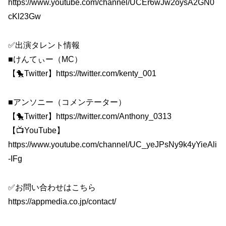
https://www.youtube.com/channel/UCEr6wJw2oysA2GN0
cKl23Gw
✅出演タレント情報
■けんてぃー（MC）
【🐤Twitter】https://twitter.com/kenty_001
■アンソニー（コメンテーター）
【🐤Twitter】https://twitter.com/Anthony_0313
【📺YouTube】
https://www.youtube.com/channel/UC_yeJPsNy9k4yYieAli
-IFg
✅お問い合わせはこちら
https://appmedia.co.jp/contact/