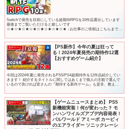
Switchで発売を目前にしている超期待RPGを10作品選出しています
最後までご覧いただけると嬉しいです
☆★☆★☆★☆★☆★☆★☆★☆★ ↓お仕事のご依頼はこちらまで
suposhi-games@outlook.jp ※企業様からのお仕...
【PS新作】今年の夏は狂って
新作ゲーム
る！2024年夏発売の期待作12選
【おすすめゲーム紹介】
今回は2024年夏に発売されるPS5/PS4超期待作を12作品紹介してい
きます！ 紹介するタイトルに関してはあくまで個人の主観で選んで
いるので良ければ皆さんの『期待する新作ゲーム』も是非、教えて
ください！ 沢山のコメントお待ちしております。...
【ゲームニュースまとめ】 PS5
新作ゲーム
新機能実装！何が変わった？ モ
ンハンワイルズアプデ内容発表！
パルワールド アミーボ カービィ
のエアライダー ソニックレーシ