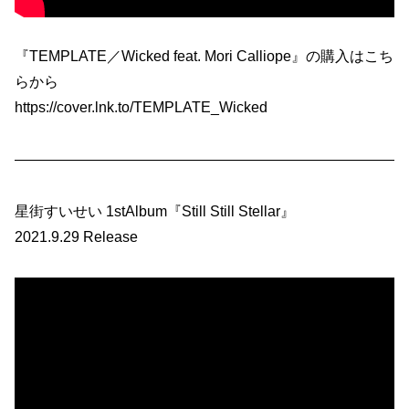
『TEMPLATE／Wicked feat. Mori Calliope』の購入はこち
らから
https://cover.lnk.to/TEMPLATE_Wicked
——————————————————————————
星街すいせい 1stAlbum『Still Still Stellar』
2021.9.29 Release