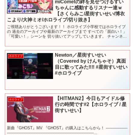
miCometの絆を見せつけるすい
ちゃんに感動するリスナー達ｗ
【さくらみこ/星街すいせい/博衣
こより/大神ミオ/ホロライブ/切り抜き】
ご視聴ありがとうございます！！ ホロライブ小学校ではホロライブ
の 過去のアーカイブや最新のアーカイブまで すべての「面白い！」
「可愛い！」シーンを 切り抜いてアップしていきます。 チャンネル
登録・高評価・コメントよろしくお願いします！ ▼チ...
Newton／星街すいせい
ホロライブ
（Covered by けんちゃそ）真面
目に歌ってみた‼︎‼︎ #星街すいせい
#ホロライブ
【HITMAN2】今日もアイドル修
ホロライブ
行の時間です#2【ホロライブ / 星
街すいせい】
新曲『GHOST』MV 『GHOST』の購入はこちらから！ ------------------
------------------------------------------------------------------------...