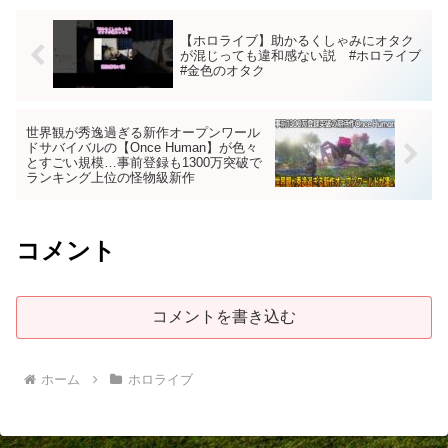
【ホロライブ】助かるくしゃみにオタク
が混じっても違和感ない説 #ホロライブ
#金色のオタク
世界観が秀逸過ぎる新作オープンワール
ドサバイバルの【Once Human】が色々
とすごい規模…事前登録も1300万突破で
ランキング上位の怪物級新作
コメント
コメントを書き込む
ホーム
ホロライブ