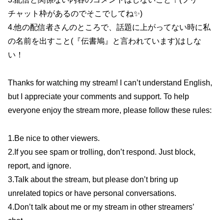
チャット枠があるのでそこでしてね✨)
4.他の配信者さんのところで、話題に上がってない時に私
の名前を出すこと(『伝書鳩』と言われています)はしな
い！
Thanks for watching my stream! I can’t understand English,
but I appreciate your comments and support. To help
everyone enjoy the stream more, please follow these rules:
1.Be nice to other viewers.
2.If you see spam or trolling, don’t respond. Just block,
report, and ignore.
3.Talk about the stream, but please don’t bring up
unrelated topics or have personal conversations.
4.Don’t talk about me or my stream in other streamers’