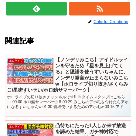
Colorful Creations
関連記事
【ノンデリみこち】アイドルライ
ホロライブ
ンを守るため『星を見上げてく
る』と隠語を使うすいちゃんに、
ノンデリ発言が止まらないみこち
w【ホロライブ切り抜き/さくらみ
こ/星街すいせい/ホロ鯖サマーパーク】
ホロライブの切り抜きチャンネルです!! ※タイムスタンプはこちら
↓↓ 00:00 ホロ鯖サマーパーク!! 00:29 みこちのアホ毛を付けたらアホ
になるすいちゃんw 01:30 普段使いするためのアホ毛w 03:15 アドリ
ブのあったさくら...
凸待ちにたった1人しか来ず放送
ホロライブ
を諦めた結果、ガチ神対応で