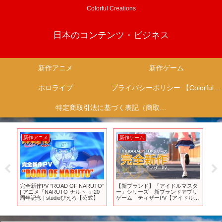
Colorful Creations
日本のコンテンツ・ビジネス
新作アニメ
新作ゲーム
ホロライブ
プライバシーポリシー 【Colorful Creation】
特定商取引法に基づく表記（商取引に関する開示）
新作アニメ
新作ゲーム
新
DE
完全新作PV “ROAD OF NARUTO”
【新ブランド】『アイドルマスタ
お
日公
| アニメ『NARUTO-ナルト-』20
ー』シリーズ 新ブランドアプリ
M
周年記念 | studioぴえろ【公式】
ゲーム ティザーPV【アイドルマ
ル!
スター】