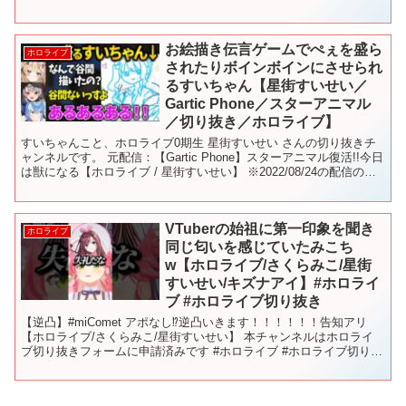
お絵描き伝言ゲームでぺぇを盛ら
ホロライブ
されたりボインボインにさせられ
るすいちゃん【星街すいせい／
Gartic Phone／スターアニマル
／切り抜き／ホロライブ】
すいちゃんこと、ホロライブ0期生 星街すいせい さんの切り抜きチ
ャンネルです。 元配信：【Gartic Phone】スターアニマル復活!!今日
は獣になる【ホロライブ / 星街すいせい】 ※2022/08/24の配信の切
り抜きです すいちゃん...
VTuberの始祖に第一印象を聞き
ホロライブ
同じ匂いを感じていたみこち
w【ホロライブ/さくらみこ/星街
すいせい/キズナアイ】#ホロライ
ブ #ホロライブ切り抜き
【逆凸】#miComet アポなし⁉逆凸いきます！！！！！！告知アリ
【ホロライブ/さくらみこ/星街すいせい】 本チャンネルはホロライ
ブ切り抜きフォームに申請済みです #ホロライブ #ホロライブ切り抜
き#hololive #shorts #h...