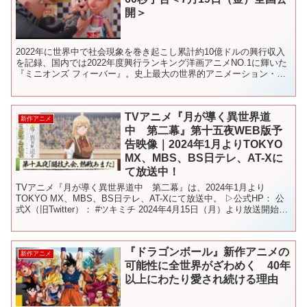
開＞
2022年に世界中で社会現象を巻き起こし累計約10億ドルの興行収入
を記録、国内では2022年度興行ランキング洋画アニメNO.1に輝いた
『ミニオンズ フィーバー』。史上最大の世界的アニメーション・シ
リーズが今年の夏、『怪盗グルー』シリーズとし...
TVアニメ『月が導く異世界道
新作アニメ
中 第二幕』第十五夜WEB版予
告映像｜2024年1月よりTOKYO
MX、MBS、BS日テレ、AT-Xに
て放送中！
TVアニメ『月が導く異世界道中 第二幕』は、2024年1月より
TOKYO MX、MBS、BS日テレ、AT-Xにて放送中。 ▷公式HP： 公
式X（旧Twitter）： #ツキミチ 2024年4月15日（月）より放送開始と
なる第十五夜「闘技大会...
『ドラゴンボール』新作アニメの
新作アニメ
可能性に全世界がざわめく 40年
以上にわたり愛され続ける理由