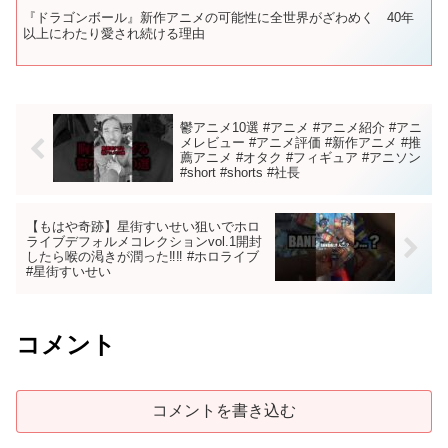
『ドラゴンボール』新作アニメの可能性に全世界がざわめく 40年
以上にわたり愛され続ける理由
鬱アニメ10選 #アニメ #アニメ紹介 #アニ
メレビュー #アニメ評価 #新作アニメ #推
薦アニメ #オタク #フィギュア #アニソン
#short #shorts #社長
【もはや奇跡】星街すいせい狙いでホロ
ライブデフォルメコレクションvol.1開封
したら喉の渇きが潤った‼︎‼︎ #ホロライブ
#星街すいせい
コメント
コメントを書き込む