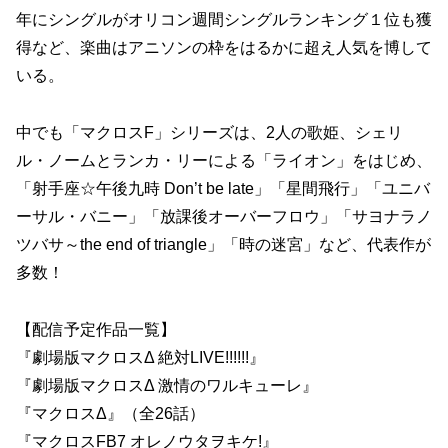
年にシングルがオリコン週間シングルランキング１位も獲
得など、楽曲はアニソンの枠をはるかに超え人気を博して
いる。
中でも「マクロスF」シリーズは、2人の歌姫、シェリ
ル・ノームとランカ・リーによる「ライオン」をはじめ、
「射手座☆午後九時 Don’t be late」「星間飛行」「ユニバ
ーサル・バニー」「放課後オーバーフロウ」「サヨナラノ
ツバサ～the end of triangle」「時の迷宮」など、代表作が
多数！
【配信予定作品一覧】
『劇場版マクロスΔ 絶対LIVE!!!!!!』
『劇場版マクロスΔ 激情のワルキューレ』
『マクロスΔ』（全26話）
『マクロスFB7 オレノウタヲキケ!』