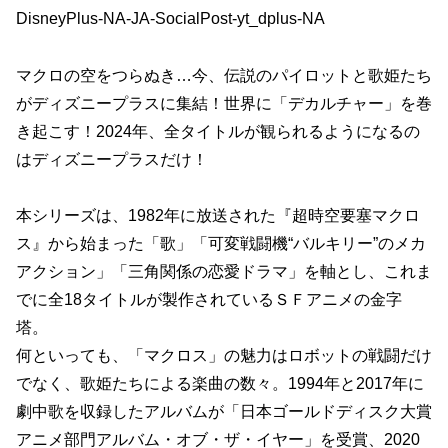
DisneyPlus-NA-JA-SocialPost-yt_dplus-NA
マクロの空をつらぬき…今、伝説のパイロットと歌姫たち
がディズニープラスに集結！世界に「デカルチャー」を巻
き起こす！2024年、全タイトルが観られるようになるの
はディズニープラスだけ！
本シリーズは、1982年に放送された『超時空要塞マクロ
ス』から始まった「歌」「可変戦闘機“バルキリー”のメカ
アクション」「三角関係の恋愛ドラマ」を軸とし、これま
でに全18タイトルが製作されているＳＦアニメの金字
塔。
何といっても、「マクロス」の魅力はロボットの戦闘だけ
でなく、歌姫たちによる楽曲の数々。1994年と2017年に
劇中歌を収録したアルバムが「日本ゴールドディスク大賞
アニメ部門アルバム・オブ・ザ・イヤー」を受賞、2020