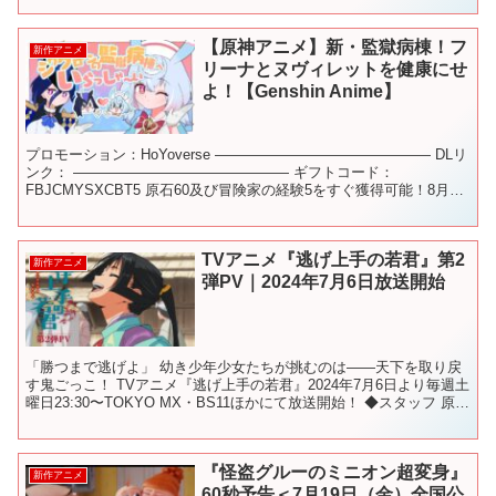
【原神アニメ】新・監獄病棟！フ
新作アニメ
リーナとヌヴィレットを健康にせ
よ！【Genshin Anime】
プロモーション：HoYoverse ——————————————— DLリ
ンク： ——————————————— ギフトコード：
FBJCMYSXCBT5 原石60及び冒険家の経験5をすぐ獲得可能！8月10
日まで ——————————————...
TVアニメ『逃げ上手の若君』第2
新作アニメ
弾PV｜2024年7月6日放送開始
「勝つまで逃げよ」 幼き少年少女たちが挑むのは――天下を取り戻
す鬼ごっこ！ TVアニメ『逃げ上手の若君』2024年7月6日より毎週土
曜日23:30〜TOKYO MX・BS11ほかにて放送開始！ ◆スタッフ 原作
： #松井優征 （集英社「週...
『怪盗グルーのミニオン超変身』
新作アニメ
60秒予告＜7月19日（金）全国公