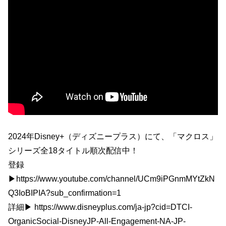
2024年Disney+（ディズニープラス）にて、「マクロス」
シリーズ全18タイトル順次配信中！
登録
▶︎https://www.youtube.com/channel/UCm9iPGnmMYtZkN
Q3IoBIPIA?sub_confirmation=1
詳細▶︎ https://www.disneyplus.com/ja-jp?cid=DTCI-
OrganicSocial-DisneyJP-All-Engagement-NA-JP-