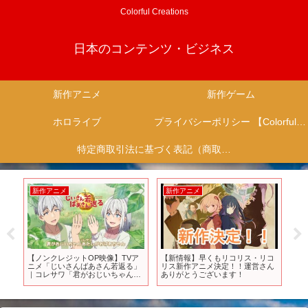
Colorful Creations
日本のコンテンツ・ビジネス
新作アニメ
新作ゲーム
ホロライブ
プライバシーポリシー 【Colorful Creation】
特定商取引法に基づく表記（商取引に関する開示）
新作アニメ
新作アニメ
新
リ
【ノンクレジットOP映像】TVア
【新情報】早くもリコリス・リコ
【
V第
ニメ「じいさんばあさん若返る」
リス新作アニメ決定！！運営さん
な
｜コレサワ「君がおじいちゃんあ
ありがとうございます！
【最
たしがおばあちゃん」
【