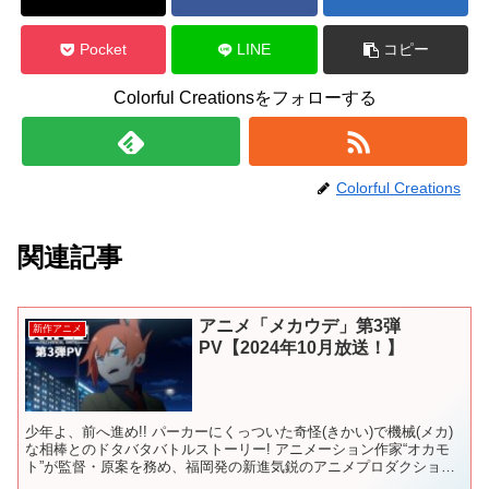
Pocket
LINE
コピー
Colorful Creationsをフォローする
Colorful Creations
関連記事
アニメ「メカウデ」第3弾
新作アニメ
PV【2024年10月放送！】
少年よ、前へ進め!! パーカーにくっついた奇怪(きかい)で機械(メカ)
な相棒とのドタバタバトルストーリー! アニメーション作家“オカモ
ト”が監督・原案を務め、福岡発の新進気鋭のアニメプロダクション
「TriFスタジオ」が手掛けるオリジナルアニ...