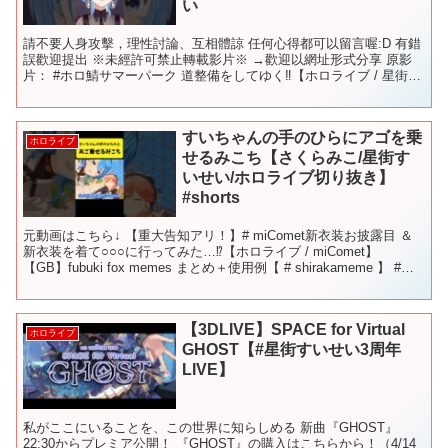
い
請不要人身攻擊，理性討論、互相體諒 任何心得都可以留言喔:D 有錯
誤歡迎提出 ※未經許可禁止轉載影片※ →歡迎以網址形式分享 原影
片： #ホロ鯖サマーパーク 道整備をしてゆく‼【ホロライブ / 星街す
いせい】 片尾： 【歌枠】ゆっくり調教歌...
すいちゃんの手のひらにアゴを乗
ホロライブ
せるみこち【さくらみこ/星街す
いせい/ホロライブ切り抜き】
#shorts
元動画はこちら↓ 【重大告知アリ！】# miComet新衣装お披露目 ＆
新衣装を着て○○○に行ってみた…⁉【ホロライブ / miComet】
【GB】fubuki fox memes まとめ＋使用例【 # shirakameme 】 #
さ...
【3DLIVE】SPACE for Virtual
ホロライブ
GHOST【#星街すいせい3周年
LIVE】
私がここにいることを、この世界に知らしめる 新曲『GHOST』
22:30からプレミア公開！ 『GHOST』の購入はこちらから！（4/14