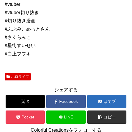
#vtuber
#vtuber切り抜き
#切り抜き漫画
#ふぶみこめっとさん
#さくらみこ
#星街すいせい
#白上フブキ
ホロライブ
シェアする
X
Facebook
はてブ
Pocket
LINE
コピー
Colorful Creationsをフォローする