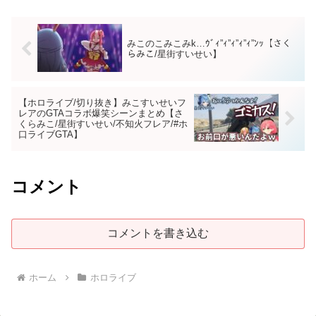
みこのこみこみk…ｳﾞｨ”ｨ”ｨ”ｨ”ｨ”ﾝｯ【さく
らみこ/星街すいせい】
【ホロライブ/切り抜き】みこすいせいフ
レアのGTAコラボ爆笑シーンまとめ【さ
くらみこ/星街すいせい/不知火フレア/#ホ
口ライブGTA】
コメント
コメントを書き込む
ホーム
ホロライブ