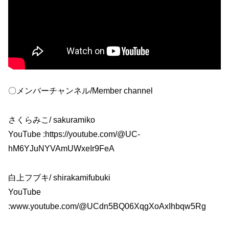
〇メンバーチャンネル/Member channel
さくらみこ/ sakuramiko
YouTube :https://youtube.com/@UC-
hM6YJuNYVAmUWxeIr9FeA
白上フブキ/ shirakamifubuki
YouTube
:www.youtube.com/@UCdn5BQ06XqgXoAxIhbqw5Rg