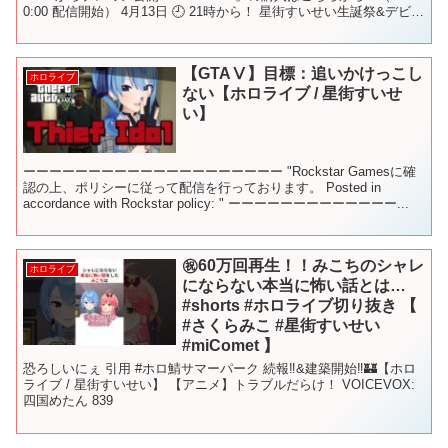
0:00 配信開始） 4月13日 🕘 21時から！ 星街すいせい生誕祭&デビュ
ー3周年記念 4th ...
【GTAⅤ】目標：追いかけっこし
ホロライブ
ない【ホロライブ / 星街すいせ
い】
ーーーーーーーーーーーーーーーーーーーー "Rockstar Gamesに確
認の上、ポリシーに従って配信を行っております。 Posted in
accordance with Rockstar policy: " ーーーーーーーーーーーーー...
㊗️60万回再生！！みこちのシャレ
ホロライブ
にならない本当に怖い話とは…
#shorts #ホロライブ切り抜き 【
#さくらみこ #星街すいせい
#miComet 】
恐ろしいにぇ 引用 #ホロ鯖サマーパーク 続報‼&建築開始‼🏰【ホロ
ライブ / 星街すいせい】 【アニメ】トラブルだらけ！ VOICEVOX:
四国めたん 839