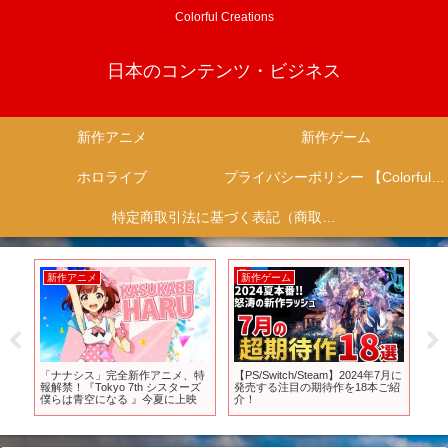
Colorful Creations
日本のコンテンツ・ビジネス
新作アニメ
新作ゲーム
ホロライブ
プライバシーポリシー 【Colorful Creation】
特定商取引法に基づく表記（商取引に関する開示）
新作アニメ
新作ゲーム
新
生」
「ナナシス」完全新作アニメ、特
【PS/Switch/Steam】2024年7月に
「ら
乱編
報解禁！『Tokyo 7th シスターズ
発売する注目の期待作を18本ご紹
PV 
4
僕らは青空になる 』今夏に上映
介！
ann
放