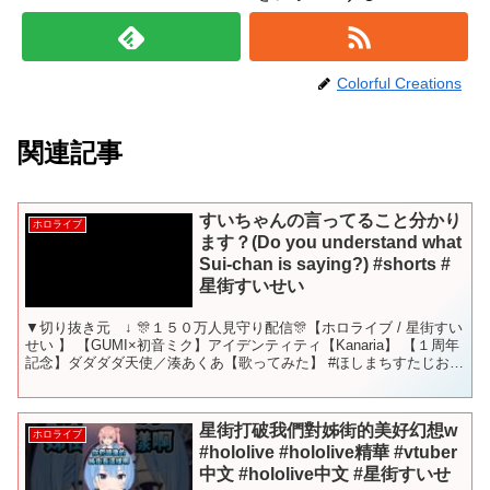
Colorful Creations
関連記事
すいちゃんの言ってること分かり
ホロライブ
ます？(Do you understand what
Sui-chan is saying?) #shorts #
星街すいせい
▼切り抜き元 ↓ 🎊１５０万人見守り配信🎊【ホロライブ / 星街すい
せい 】 【GUMI×初音ミク】アイデンティティ【Kanaria】 【１周年
記念】ダダダダ天使／湊あくあ【歌ってみた】 #ほしまちすたじお #
かがやくほしまち #星街すいせ...
星街打破我們對姊街的美好幻想w
ホロライブ
#hololive #hololive精華 #vtuber
中文 #hololive中文 #星街すいせ