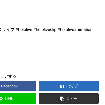
ive #hololiveclip #hololiveanimation
ェアする
Facebook
はてブ
LINE
コピー