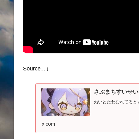
Source↓↓↓
さぶまちすいせい (@s
ぬいとたわむれてると
x.com