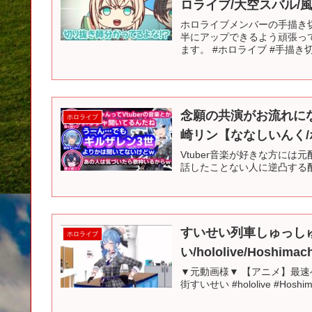
ロライブ/大空スバル/
ホロライブメンバーの手描き切り
半にアップできるよう頑張っ
ます。 #ホロライブ #手描き切り抜き
念願の共演がお流れに
ホロライブ
崎リン【ななしいんく
Vtuber音楽が好きな方には元配信オス
話したことない人に逆凸する配信【龍ヶ
すいせい列車しゅっしゅ
ホロライブ
い/hololive/Hoshi
▼元動画様▼ 【アニメ】最速への憧れ
街すいせい #hololive #Hoshi