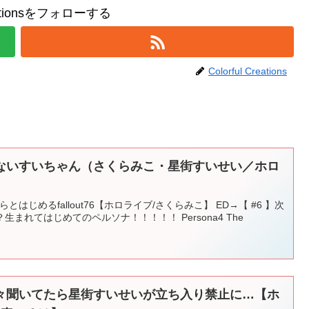
reationsをフォローする
Colorful Creations
ないすいちゃん（さくらみこ・星街すいせい／ホロ
日からとはじめるfallout76【ホロライブ/さくらみこ】 ED→【 #6 】次
まれてはじめてのペルソナ！！！！！ Persona4 The
々聞いてたら星街すいせいが立ち入り禁止に…【ホ