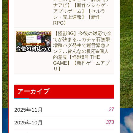
ナアビ】【新作ソシャゲ・
アプリゲーム】【セルラ
ン・売上速報】【新作
RPG】
【怪獣8G】今後の対応で全
てが決まる…ガチャ石無限
増殖バグ発生で運営緊急メ
ンテ…皆んなの反応&個人
的意見【怪獣8号 THE
GAME】【新作ゲームアプ
リ】
アーカイブ
27
2025年11月
373
2025年10月