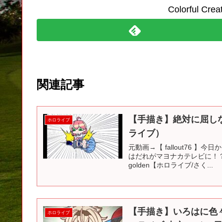
Colorful C
関連記事
【手描き】絶対に屈し
ホロライブ
ライブ）
元動画→【 fallout76 】今
はだれがマヨナカテレビに！？生
golden【ホロライブ/さく...
【手描き】いろはに色
ホロライブ