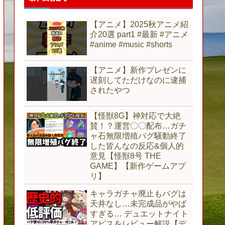
【アニメ】2025秋アニメ紹
介20選 part1 #最新 #アニメ
#anime #music #shorts
【アニメ】新作プレゼンに
遅刻してただけなのに逮捕
されたやつ
【怪獣8G】神対応で大絶
賛！？運営〇〇配布…ガチ
ャ石無限増殖バグ騒動終了
した皆んなの反応&個人的
意見【怪獣8号 THE
GAME】【新作ゲームアプ
リ】
キャラガチャ廃止もバグは
天井なし…未完成品がやば
すぎる… デュエットナイト
アビスをレビュー解説【デ