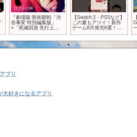
『劇場版 呪術廻戦「渋
【Switch 2・PS5など】
ゲ
谷事変 特別編集版」
この夏もアツイ！新作
×「死滅回游 先行上
ゲーム8月発売6選！
━
映」』プロモーション
#shorts #スイッチ2
映像｜11月7日より
#switch2 #ps5
IMAX同時上映！全世
界、順次公開！
アプリ
が大好きになるアプリ