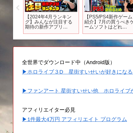
2リリース】
【2024年4月ランキン
【PS5/PS4新作ゲーム
ム3
グ】みんなが注目する
紹介】7月の買うべき
期待の新作アプリ
ームソフトはどれ
TOP10【神ゲー／新作
だ！？【おすすめゲー
スマホゲーム】
ムソフト】
全世界でダウンロード中（Android版）
▶ホロライブ３D 星街すいせいが好きになる
▶ファンアート 星街すいせい他 ホロライブ
アフィリエイター必見
▶1件最大4万円 アフィリエイト プログラム