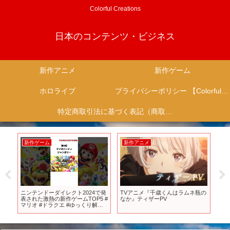
Colorful Creations
日本のコンテンツ・ビジネス
新作アニメ
新作ゲーム
ホロライブ
プライバシーポリシー 【Colorful Creation】
特定商取引法に基づく表記（商取引に関する開示）
新作ゲーム
新作アニメ
新
に
ニンテンドーダイレクト2024で発
TVアニメ『千歳くんはラムネ瓶の
『
レ
表された激熱の新作ゲームTOP5 #
なか』ティザーPV
第3
の
マリオ #ドラクエ #ゆっくり解説 #
入
ゆっくり実況 #ニンダイ