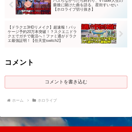
バズらなかったら終わり、VTuber人生の
最後に賭けた曲を語る、星街すいせい
【ホロライブ切り抜き】
【ドラクエ3HDリメイク】超速報！パッ
ケージ予約20万本突破！？スクエニドラ
クエでガチで復活へ！ファミ通がドラク
エ最強証明！【任天堂switch2】
コメント
コメントを書き込む
ホーム
ホロライブ