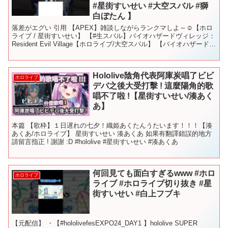
#星街すいせい #大空スバル #獅
白ぼたん 】
落差がエグい 引用 【APEX】雑談しながらランクマしよ～☺【ホロ
ライブ / 星街すいせい】 【#生スバル】バイオハザードヴィレッジ：
Resident Evil Village【ホロライブ/大空スバル】 【バイオハザードヴ
ィレッジ】#02 ...
Hololive陰角代表阿庫炭唱了ビビ
ホロライブ
デバ之後大受打擊 ! 這麼陽角的歌
唱不了啦 !【星街すいせい/湊あく
あ】
本篇 【歌枠】１日遅れの七夕！織姫あくたんうたいます！！！【湊
あくあ/ホロライブ】 星街すいせい 湊あくあ 如果有翻譯錯誤的地方
請留言指正 ! 謝謝 :D #hololive #星街すいせい #湊あくあ
何回見ても面白すぎるwww #ホロ
ホロライブ
ライブ #ホロライブ切り抜き #星
街すいせい #白上フブキ
【元配信】 ・【#hololivefesEXPO24_DAY1 】hololive SUPER