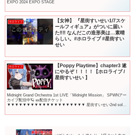
EXPO 2024 EXPO STAGE
【女神】 『星街すいせい1/7スケ
ホロライブ
ールフィギュア』がついに届い
た‼︎‼︎ なんだこの造形美は…素晴
らしい。#ホロライブ #星街すい
せい
【Poppy Playtime】chapter3 遂
ホロライブ
にやるぞ！！！！【ホロライブ /
星街すいせい 】
Midnight Grand Orchestra 1st LIVE「Midnight Mission」 SPWNアー
カイブ配信中🪐 🎫配信チケット
▼▼▼▼▼▼▼▼▼▼▼▼▼▼▼▼▼▼▼▼ 星街すいせい2nd solo
LIVE「Shout...