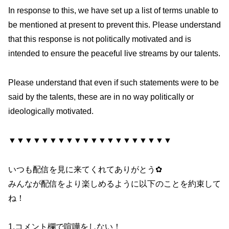
In response to this, we have set up a list of terms unable to
be mentioned at present to prevent this. Please understand
that this response is not politically motivated and is
intended to ensure the peaceful live streams by our talents.
Please understand that even if such statements were to be
said by the talents, these are in no way politically or
ideologically motivated.
▼▼▼▼▼▼▼▼▼▼▼▼▼▼▼▼▼▼▼▼
いつも配信を見に来てくれてありがとう✿
みんなが配信をより楽しめるように以下のことを約束して
ね！
1.コメント欄で喧嘩をしない！