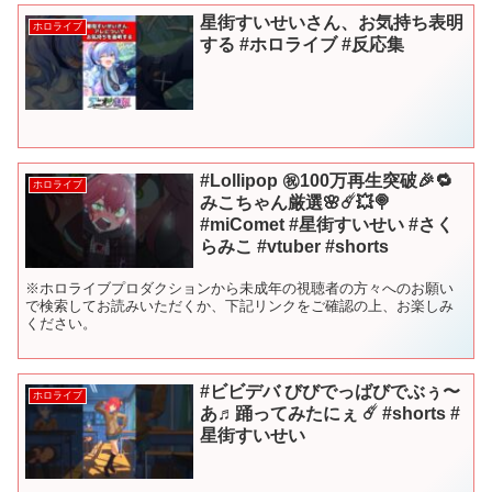
星街すいせいさん、お気持ち表明
ホロライブ
する #ホロライブ #反応集
#Lollipop ㊗️100万再生突破🎉🔁
ホロライブ
みこちゃん厳選🌸☄️💥🍭
#miComet #星街すいせい #さく
らみこ #vtuber #shorts
※ホロライブプロダクションから未成年の視聴者の方々へのお願い
で検索してお読みいただくか、下記リンクをご確認の上、お楽しみ
ください。
#ビビデバ びびでっばびでぶぅ〜
ホロライブ
あ♬踊ってみたにぇ ☄️ #shorts #
星街すいせい