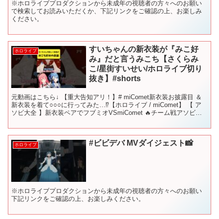
※ホロライブプロダクションから未成年の視聴者の方々へのお願い
で検索してお読みいただくか、下記リンクをご確認の上、お楽しみ
ください。
すいちゃんの新衣装が『みこ好
ホロライブ
み』だと言うみこち【さくらみ
こ/星街すいせい/ホロライブ切り
抜き】#shorts
元動画はこちら↓ 【重大告知アリ！】# miComet新衣装お披露目 ＆
新衣装を着て○○○に行ってみた…⁉【ホロライブ / miComet】 【 ア
ソビ大全 】新衣装ペアでフブミオVSmiComet 🔥チーム戦アソビ大
全対決⁉【# フブミ...
#ビビデバ MVダイジェスト📸
ホロライブ
※ホロライブプロダクションから未成年の視聴者の方々へのお願い
下記リンクをご確認の上、お楽しみください。