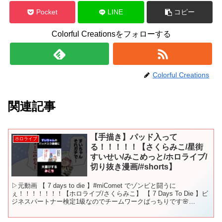
Pocket
LINE
コピー
Colorful Creationsをフォローする
Colorful Creations
関連記事
【手描き】パッド入って
ホロライブ
る！！！！！【さくらみこ/星街
すいせい/みこめっと/ホロライブ/
切り抜き漫画/#shorts】
▷元動画 【 7 days to die 】#miComet でゾンビと闘うに
ぇ！！！！！！！【ホロライブ/さくらみこ】 【 7 Days To Die 】ビ
ジネスパートナー検定1級なのでチームワークばっちりです🌸
☄【#miComet】 M...