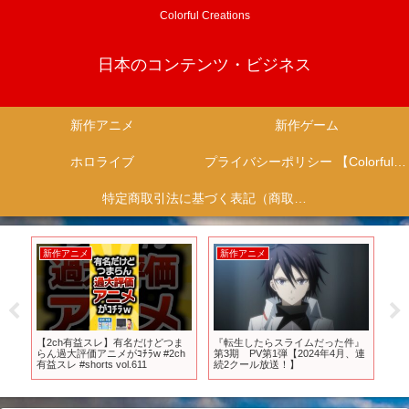
Colorful Creations
日本のコンテンツ・ビジネス
新作アニメ
新作ゲーム
ホロライブ
プライバシーポリシー 【Colorful Creation】
特定商取引法に基づく表記（商取引に関する開示）
新作アニメ
新作アニメ
新
ス
【2ch有益スレ】有名だけどつま
『転生したらスライムだった件』
T
れ
らん過大評価アニメがｺﾁﾗw #2ch
第3期 PV第1弾【2024年4月、連
フP
ー
有益スレ #shorts vol.611
続2クール放送！】