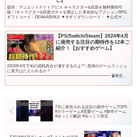
じ】
提供：デュエットナイトアビス キャラクター&武器を無料獲得可
能！/キャラクター&武器ガチャを廃止した革命的なアクションRPG
ギフトコード：DENAABINIJI ▼今すぐダウンロード： ▼公式サイ
トはこちらから ▼公式X（旧Twitter...
【PS/Switch/Steam】2024年4月
新作ゲーム
に発売する注目の期待作を12本ご
紹介！【おすすめゲーム】
2024年4月下旬の混戦具合が凄すぎるのよ^^; 怒涛のゲームラッシュ
に貴方はたえられるか？
━━━━━━━━━━━━━━━━━━━━━━━━━━ 🎬再生リ
スト🎬 新作ゲームをジャンル別にご紹介♪ これを観れば新作ゲーム
を網羅できます！ ━...
7月に発売される注目の新作ゲームTOP5
#ホラーゲーム#恋愛ゲーム #新作ゲーム
#ゆっくり解説 #ゆっくり実況