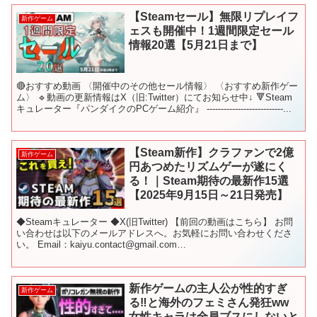
【Steamセール】無限リプレイフ
新作ゲーム
ェスも開催中！1週間限定セール
情報20選【5月21日まで】
🔴おすすめ動画 〈開催中のその他セール情報〉 〈おすすめ新作ゲー
ム〉 🔹動画の更新情報はX（旧:Twitter）にてお知らせ中↓ 🔻Steam
キュレーター『パンダイクのPCゲーム紹介』 ---------------------------...
【Steam新作】クラファンで2億
新作ゲーム
円あつめたリズムゲーが遂にく
る！｜Steam期待の最新作15選
【2025年9月15日～21日発売】
◆Steamキュレーター ◆X(旧Twitter) 【前回の動画はこちら】 お問
い合わせは以下のメールアドレスへ。お気軽にお問い合わせくださ
い。 Email：kaiyu.contact@gmail.com
━━━━━━━━━━━━━━━━ ...
新作ゲームの主人公が性的すぎ
新作ゲーム
る‼と海外のフェミさん発狂ww
女性キャラは全員ブスにしないと