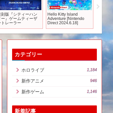
復刻版『シティーハン
Hello Kitty Island
何ですか
ター』ゲームティーザ
Adventure [Nintendo
ニメ『
ートレーラー
Direct 2024.6.18]
ニアム
【毎週土
カテゴリー
1,184
ホロライブ
946
新作アニメ
1,146
新作ゲーム
新着記事