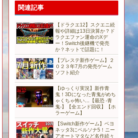
関連記事
【ドラクエ12】スクエニ続
報や詳細は13日決算か？ド
ラクエファン運命のXデ
ー！Switch後継機で発売
か？ネットで話題に！
【プレステ新作ゲーム】２
０２３年7月の発売ゲーム
ソフト紹介
【ゆっくり実況】新作青
鬼！3Dになった青鬼がめち
ゃくちゃ怖い…【最恐 -青
鬼-】【全エンド回収】【ホ
ラーゲーム】
【Switch新作ゲーム】ベヨ
ネッタ3にペルソナ5！ニー
アオートマタなど名作続々