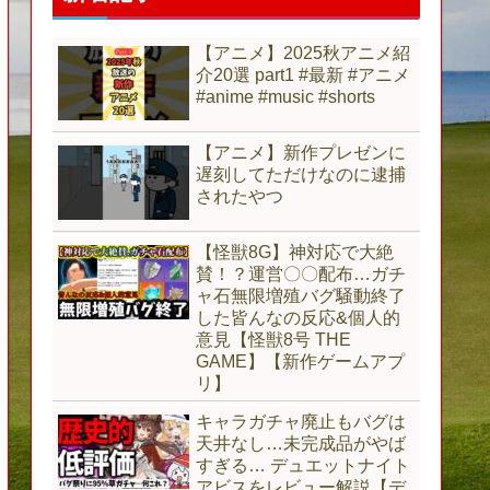
【アニメ】2025秋アニメ紹
介20選 part1 #最新 #アニメ
#anime #music #shorts
【アニメ】新作プレゼンに
遅刻してただけなのに逮捕
されたやつ
【怪獣8G】神対応で大絶
賛！？運営〇〇配布…ガチ
ャ石無限増殖バグ騒動終了
した皆んなの反応&個人的
意見【怪獣8号 THE
GAME】【新作ゲームアプ
リ】
キャラガチャ廃止もバグは
天井なし…未完成品がやば
すぎる… デュエットナイト
アビスをレビュー解説【デ