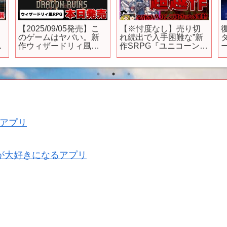
【2025/09/05発売】こ
【※忖度なし】売り切
のゲームはヤバい。新
れ続出で入手困難な”新
ー
作ウィザードリィ風
作SRPG『ユニコーンオ
RPG「Dragon Ruins」
ーバーロード』を本音
がガチで面白いｗ
でガチレビュー
【Switch/PS/Xbox/Stea
【PS5/PS4、クリアレ
m】
ビュー/感想/批評、神ゲ
ーorクソゲー？、新作ゲ
ーム、ゆっくり解説】
アプリ
が大好きになるアプリ