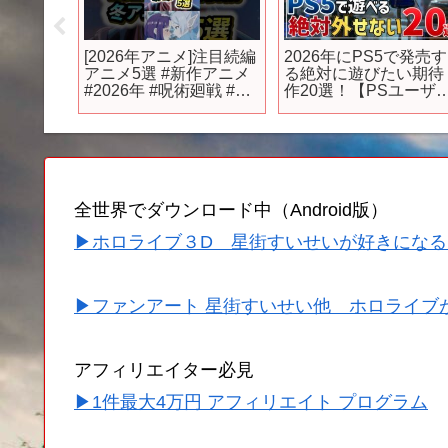
トは未来に
[2026年アニメ]注目続編
2026年にPS5で発売す
堂
アニメ5選 #新作アニメ
る絶対に遊びたい期待
#2026年 #呪術廻戦 #葬
作20選！【PSユーザ
h
送のフリーレン #bleach
必見】
 #switch
 #国会
全世界でダウンロード中（Android版）
▶ホロライブ３D 星街すいせいが好きになる
▶ファンアート 星街すいせい他 ホロライブ
アフィリエイター必見
▶1件最大4万円 アフィリエイト プログラム