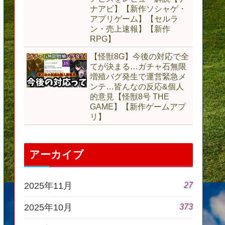
ナアビ】【新作ソシャゲ・
アプリゲーム】【セルラ
ン・売上速報】【新作
RPG】
【怪獣8G】今後の対応で全
てが決まる…ガチャ石無限
増殖バグ発生で運営緊急メ
ンテ…皆んなの反応&個人
的意見【怪獣8号 THE
GAME】【新作ゲームアプ
リ】
アーカイブ
27
2025年11月
373
2025年10月