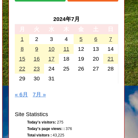
2024年7月
月
火
水
木
金
土
日
1
2
3
4
5
6
7
8
9
10
11
12
13
14
15
16
17
18
19
20
21
22
23
24
25
26
27
28
29
30
31
« 6月
7月 »
Site Statistics
Today's visitors:
275
Today's page views: :
376
Total visitors :
43,225