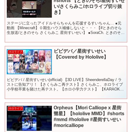
#shorts 【ときのそら/星街すいせ
い/さくらみこ/ホロライブ切り抜
き】
ステージに立ったアイドルそらちゃんを応援するすいちゃん… ●元
動画 【Minecraft】０期生ハウス補修しないと・・・【#ときのそら
生放送/ときのそら さくらみこ 星街すいせい】 ●SoraCh. ときのそら
チャンネル ●Suisei C...
ビビデバ／星街すいせい
ホロライブ
【Covered by Hololive】
ビビデバ / 星街すいせい(official) 【3D LIVE】SheenderellaDay / ラ
ストに告知アリ！ 【さくらみこ再テスト】さくらみこ、ホロライブ
小学校卒業を賭けた再テスト。【ホロ小学力テスト】 【KARAOKE
& A...
Orpheus【Mori Calliope x 星街
ホロライブ
彗星】【hololive MMD】#shorts
#mmd #hololive #星街すいせい
#moricalliope