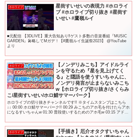
星街すいせいの表現力 #ホロライ
ホロライブ
ブ #ホロライブ切り抜き #星街す
いせい #鷹嶺ルイ
■元配信 【3DLIVE】重大告知あり‼ゲスト多数の音楽番組『MUSIC
GARDEN』🎤略してMガデ！【#鷹嶺ルイ生誕祭2023】 @YouTube
より
【ノンデリみこち】アイドルライ
ホロライブ
ンを守るため『星を見上げてく
る』と隠語を使うすいちゃんに、
ノンデリ発言が止まらないみこち
w【ホロライブ切り抜き/さくらみ
こ/星街すいせい/ホロ鯖サマーパーク】
ホロライブの切り抜きチャンネルです!! ※タイムスタンプはこちら
↓↓ 00:00 ホロ鯖サマーパーク!! 00:29 みこちのアホ毛を付けたらアホ
になるすいちゃんw 01:30 普段使いするためのアホ毛w 03:15 アドリ
ブのあったさくら...
【手描き】厄介オタクすいちゃん
ホロライブ