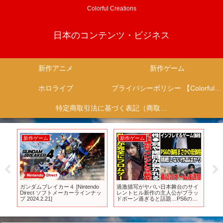
Colorful Creations
日本のコンテンツ・ビジネス
新作アニメ
新作ゲーム
ホロライブ
プライバシーポリシー 【Colorful Creation】
特定商取引法に基づく表記（商取引に関する開示）
新作ゲーム
新作ゲーム
新
ガンダムブレイカー４ [Nintendo
過激描写がヤバい日本舞台のサイ
覇権
Direct ソフトメーカーラインナッ
レントヒル新作の主人公がブラッ
ニ
プ 2024.2.21]
ドボーン過ぎると話題…PS6のス
ズン
ペックと値段がまさかの内容だっ
作
た..スクエニさん量より質を目指
【
した結果…桃鉄新作の売り方が危
ば
険すぎる