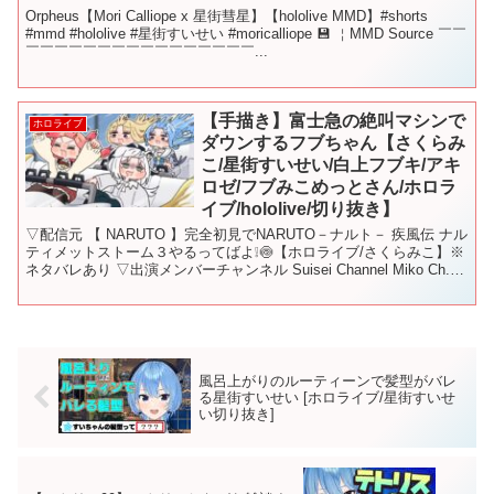
Orpheus【Mori Calliope x 星街彗星】【hololive MMD】#shorts
#mmd #hololive #星街すいせい #moricalliope 💾 ￤MMD Source ￣￣
￣￣￣￣￣￣￣￣￣￣￣￣￣￣￣￣...
【手描き】富士急の絶叫マシンで
ホロライブ
ダウンするフブちゃん【さくらみ
こ/星街すいせい/白上フブキ/アキ
ロゼ/フブみこめっとさん/ホロラ
イブ/hololive/切り抜き】
▽配信元 【 NARUTO 】完全初見でNARUTO－ナルト－ 疾風伝 ナル
ティメットストーム３やるってばよ❕🍥【ホロライブ/さくらみこ】※
ネタバレあり ▽出演メンバーチャンネル Suisei Channel Miko Ch.
さくらみこ ...
風呂上がりのルーティーンで髪型がバレ
る星街すいせい [ホロライブ/星街すいせ
い切り抜き]