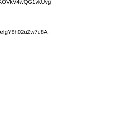
tO8KOVkV4wQG1vkUvg
l1eIgY8h02uZw7u8A