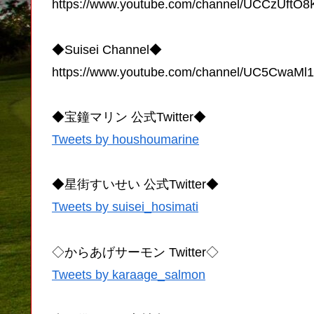
https://www.youtube.com/channel/UCCzUf
◆Suisei Channel◆
https://www.youtube.com/channel/UC5CwaM
◆宝鐘マリン 公式Twitter◆
Tweets by houshoumarine
◆星街すいせい 公式Twitter◆
Tweets by suisei_hosimati
◇からあげサーモン Twitter◇
Tweets by karaage_salmon