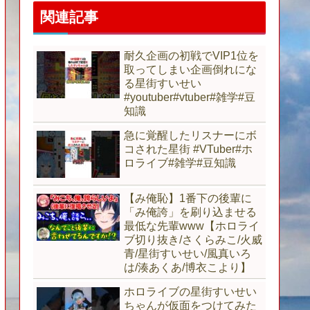
関連記事
耐久企画の初戦でVIP1位を
取ってしまい企画倒れにな
る星街すいせい
#youtuber#vtuber#雑学#豆
知識
急に覚醒したリスナーにボ
コされた星街 #VTuber#ホ
ロライブ#雑学#豆知識
【み俺恥】1番下の後輩に
「み俺誇」を刷り込ませる
最低な先輩www【ホロライ
ブ切り抜き/さくらみこ/火威
青/星街すいせい/風真いろ
は/湊あくあ/博衣こより】
ホロライブの星街すいせい
ちゃんが仮面をつけてみた