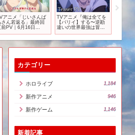
TVアニメ「じいさんば
TVアニメ『俺は全てを
【新作
あさん若返る」最終回
【パリイ】する〜逆勘
ープン
直前PV｜6月16日
違いの世界最強は冒険
RPG『無
（日）最終回放送
者になりたい〜』ティ
の公式
ザーPV｜2024年7月放
い！【
送開始
カテゴリー
1,184
ホロライブ
946
新作アニメ
1,146
新作ゲーム
新着記事