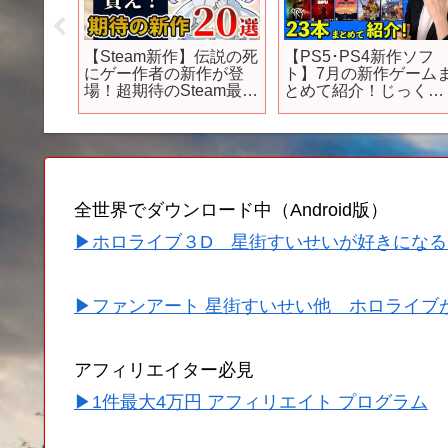
ホゲー
【Steam新作】伝説の死
【PS5･PS4新作ソフ
！】9月
にゲー作者の新作が登
ト】7月の新作ゲーム
ゲーム6
場！超期待のSteam最新
とめて紹介！じっくり
ス/真三
作20選！！【2024年5月
遊べるゲームが沢山
ボール/
第4週】
だ！【PlayStation】
リセマ
全世界でダウンロード中（Android版）
▶ホロライブ３D 星街すいせいが好きになる
▶ファンアート 星街すいせい他 ホロライブ
アフィリエイター必見
▶1件最大4万円 アフィリエイト プログラム