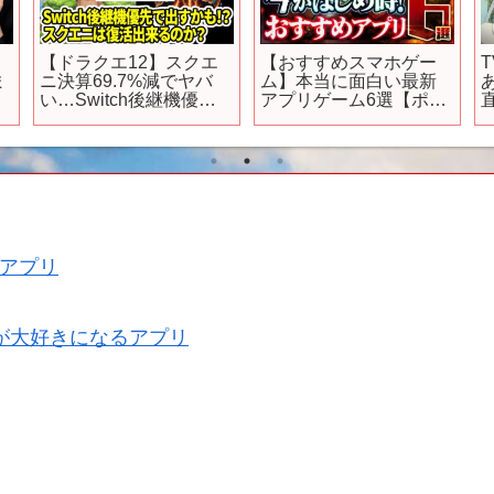
【ドラクエ12】スクエ
【おすすめスマホゲー
ま
ニ決算69.7%減でヤバ
ム】本当に面白い最新
い…Switch後継機優先
アプリゲーム6選【ポケ
でゲーム出すかも！？
ポケ/ぽハガレン/名もな
スクエニは復活出来る
き者の詩/リセマラ】
のか？
アプリ
が大好きになるアプリ