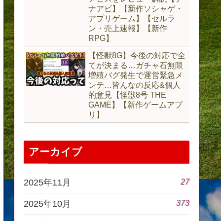
ナアビ】【新作ソシャゲ・
アプリゲーム】【セルラ
ン・売上速報】【新作
RPG】
【怪獣8G】今後の対応で全
てが決まる…ガチャ石無限
増殖バグ発生で運営緊急メ
ンテ…皆んなの反応&個人
的意見【怪獣8号 THE
GAME】【新作ゲームアプ
リ】
アーカイブ
27
2025年11月
373
2025年10月