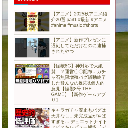
【アニメ】2025秋アニメ紹
介20選 part1 #最新 #アニメ
#anime #music #shorts
【アニメ】新作プレゼンに
遅刻してただけなのに逮捕
されたやつ
【怪獣8G】神対応で大絶
賛！？運営〇〇配布…ガチ
ャ石無限増殖バグ騒動終了
した皆んなの反応&個人的
意見【怪獣8号 THE
GAME】【新作ゲームアプ
リ】
キャラガチャ廃止もバグは
天井なし…未完成品がやば
すぎる… デュエットナイト
アビスをレビュー解説【デ