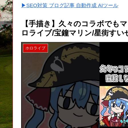
▶SEO対策 ブログ記事 自動作成 AIツール
【手描き】久々のコラボでもマ
ロライブ/宝鐘マリン/星街すいせい
ホロライブ