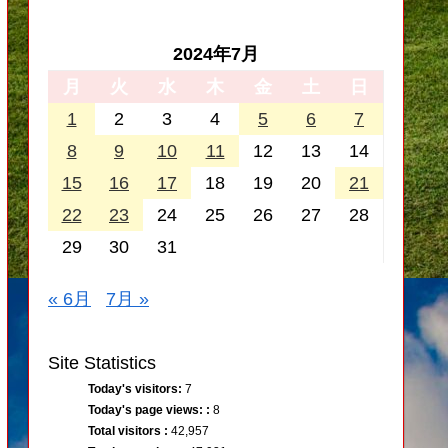
2024年7月
月
火
水
木
金
土
日
1
2
3
4
5
6
7
8
9
10
11
12
13
14
15
16
17
18
19
20
21
22
23
24
25
26
27
28
29
30
31
« 6月
7月 »
Site Statistics
Today's visitors:
7
Today's page views: :
8
Total visitors :
42,957