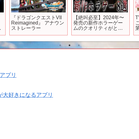
『ドラゴンクエストVII
【絶叫必至】2024年〜
Reimagined』 アナウン
発売の新作ホラーゲー
高
ストレーラー
ムのクオリティがとん
でもない…【8作品紹
介】おすすめゲーム
PS4/PS5「UE5」
アプリ
が大好きになるアプリ