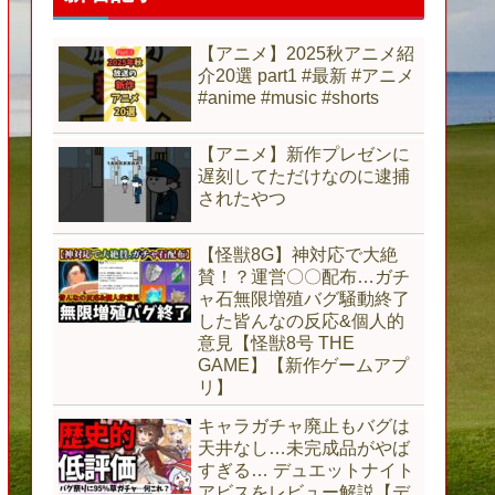
【アニメ】2025秋アニメ紹
介20選 part1 #最新 #アニメ
#anime #music #shorts
【アニメ】新作プレゼンに
遅刻してただけなのに逮捕
されたやつ
【怪獣8G】神対応で大絶
賛！？運営〇〇配布…ガチ
ャ石無限増殖バグ騒動終了
した皆んなの反応&個人的
意見【怪獣8号 THE
GAME】【新作ゲームアプ
リ】
キャラガチャ廃止もバグは
天井なし…未完成品がやば
すぎる… デュエットナイト
アビスをレビュー解説【デ