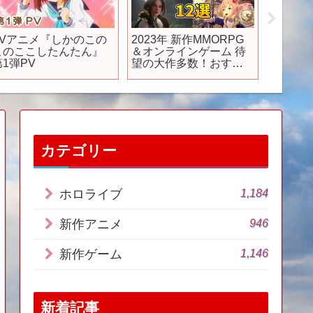
TVアニメ『しかのこの
2023年 新作MMORPG
【新作
このここしたんたん』
＆オンラインゲーム 待
リアル
第1弾PV
望の大作多数！おすす
FPS”Bo
め12選＋
年覇権
10【PC/PS5/PS4/スマ
ホ】
カテゴリー
1,184
ホロライブ
946
新作アニメ
1,146
新作ゲーム
新着記事