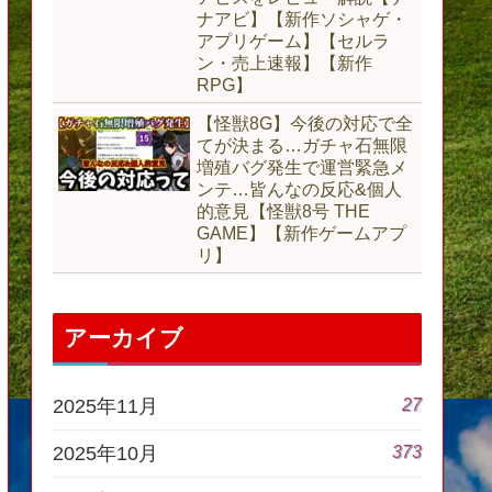
ナアビ】【新作ソシャゲ・
アプリゲーム】【セルラ
ン・売上速報】【新作
RPG】
【怪獣8G】今後の対応で全
てが決まる…ガチャ石無限
増殖バグ発生で運営緊急メ
ンテ…皆んなの反応&個人
的意見【怪獣8号 THE
GAME】【新作ゲームアプ
リ】
アーカイブ
27
2025年11月
373
2025年10月