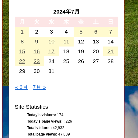
2024年7月
月
火
水
木
金
土
日
1
2
3
4
5
6
7
8
9
10
11
12
13
14
15
16
17
18
19
20
21
22
23
24
25
26
27
28
29
30
31
« 6月
7月 »
Site Statistics
Today's visitors:
174
Today's page views: :
226
Total visitors :
42,932
Total page views:
47,889