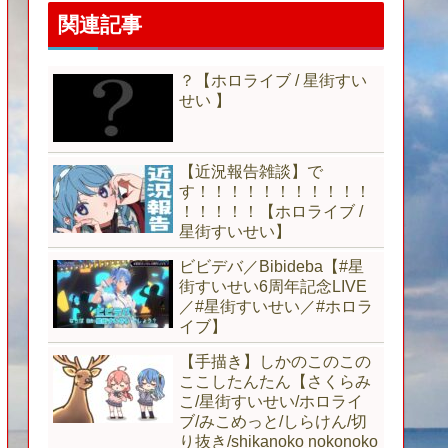
関連記事
？【ホロライブ / 星街すい
せい 】
【近況報告雑談】で
す！！！！！！！！！！！
！！！！！【ホロライブ /
星街すいせい】
ビビデバ／Bibideba【#⁠星
街すいせい6周年記念LIVE
／#星街すいせい／#ホロラ
イブ】
【手描き】しかのこのこの
ここしたんたん【さくらみ
こ/星街すいせい/ホロライ
ブ/みこめっと/しらけん/切
り抜き/shikanoko nokonoko