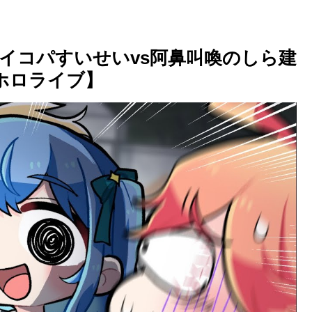
イコパすいせいvs阿鼻叫喚のしら建
/ホロライブ】