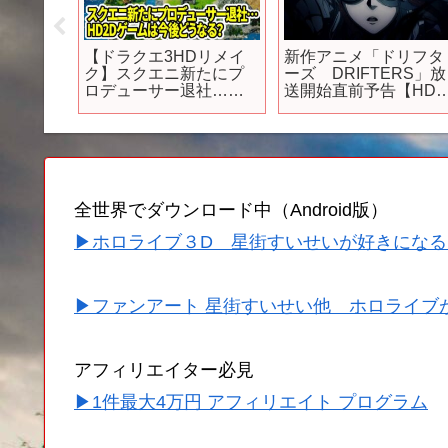
ト】7月
【ドラクエ3HDリメイ
新作アニメ「ドリフタ
ムラッシ
ク】スクエニ新たにプ
ーズ DRIFTERS」放
新作に
ロデューサー退社…ス
送開始直前予告【HD
クション
クエニ新体制でどうな
画質】
すがに遊び
る！？HD2Dゲームの新
PS5おす
作は出るのか…
全世界でダウンロード中（Android版）
▶ホロライブ３D 星街すいせいが好きになる
▶ファンアート 星街すいせい他 ホロライブ
アフィリエイター必見
▶1件最大4万円 アフィリエイト プログラム