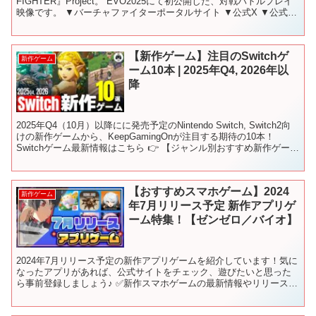
FIGHTER』Project。 EVO2025にて初公開した、対戦バトルプレイ
映像です。 ▼バーチャファイターポータルサイト ▼公式X ▼公式
Discordコミュニティサーバー...
【新作ゲーム】注目のSwitchゲ
新作ゲーム
ーム10本 | 2025年Q4, 2026年以
降
2025年Q4（10月）以降にに発売予定のNintendo Switch, Switch2向
けの新作ゲームから、KeepGamingOnが注目する期待の10本！
Switchゲーム最新情報はこちら 👉 【ジャンル別おすすめ新作ゲー
ム】 【発...
【おすすめスマホゲーム】2024
新作ゲーム
年7月リリース予定 新作アプリゲ
ーム特集！【ゼンゼロ／バイオ】
2024年7月リリース予定の新作アプリゲームを紹介しています！気に
なったアプリがあれば、公式サイトをチェック、遊びたいと思った
ら事前登録しましょう♪ ✅新作スマホゲームの最新情報やリリース日
を毎日更新！ 【📅配信カレンダー】 ✅チャプターリ...