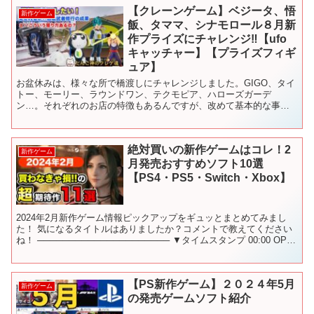
【クレーンゲーム】ベジータ、悟
新作ゲーム
飯、タママ、シナモロール８月新
作プライズにチャレンジ‼️【ufo
キャッチャー】【プライズフィギ
ュア】
お盆休みは、様々な所で橋渡しにチャレンジしました。GIGO、タイ
トー、モーリー、ラウンドワン、テクモピア、ハローズガーデ
ン…。それぞれのお店の特徴もあるんですが、改めて基本的な事を
学べたような気がします。さぁ、８月も新作プライズラッシュに
突...
絶対買いの新作ゲームはコレ！2
新作ゲーム
月発売おすすめソフト10選
【PS4・PS5・Switch・Xbox】
2024年2月新作ゲーム情報ピックアップをギュッとまとめてみまし
た！ 気になるタイトルはありましたか？コメントで教えてください
ね！ ───────────────────── ▼タイムスタンプ 00:00 OP
00:12 GRANBLUE...
【PS新作ゲーム】２０２４年5月
新作ゲーム
の発売ゲームソフト紹介