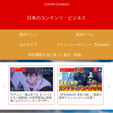
Colorful Creations
日本のコンテンツ・ビジネス
新作アニメ
新作ゲーム
ホロライブ
プライバシーポリシー 【Colorful Creation】
特定商取引法に基づく表記（商取引に関する開示）
新作アニメ
新作ゲーム
新
ー
TVアニメ『俺は全てを【パリイ】
【PS/Switch】本気で熱い！国産の
TV
する〜逆勘違いの世界最強は冒険
新作アクションゲーム15選！
第2
り
者になりたい〜』ティザーPV｜
│K
サ
2024年7月放送開始
Ope
24
ゲー