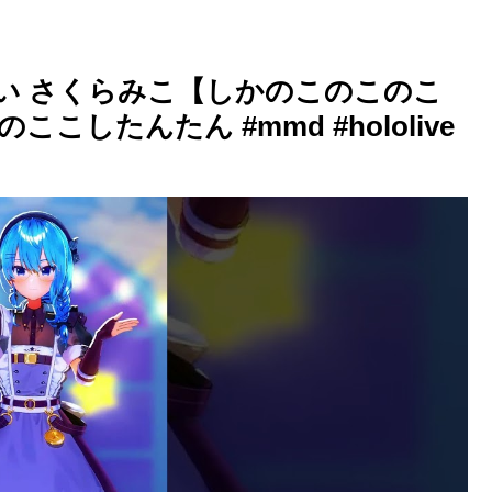
街すいせい さくらみこ【しかのこのこのこ
したんたん #mmd #hololive