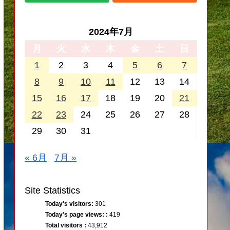
2024年7月
月
火
水
木
金
土
日
1
2
3
4
5
6
7
8
9
10
11
12
13
14
15
16
17
18
19
20
21
22
23
24
25
26
27
28
29
30
31
« 6月
7月 »
Site Statistics
Today's visitors:
301
Today's page views: :
419
Total visitors :
43,912