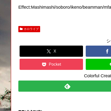
Effect:Mashimashi/soboro/ikeno/beamman/mf
ホロライブ
シ
X
Pocket
Colorful C