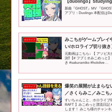
【duolingo】Studyi
ホロライブ
新曲『GHOST』MV 『GHOST』の購入はこ
アプリ：Duolingo 本配信は
みこちがゲームプレイ
ホロライブ
い/ホロライブ切り抜き】#
元動画はこちら↓ 【 アソビ大全
決⁉【# フブミオみこめっと
き #sakuramiko #hololive ...
爆笑の展開が止まらな
ホロライブ
／さくらみこ／みこち／
すいちゃんこと、ホロライブ0
RAFT 】みこめっと漂流日記 #
します！ みこち様のチャンネル