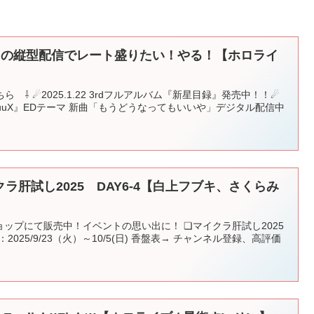
りの縦型配信でレート盛りたい！やる！【ホロライ
はこちら ⇩ ☄2025.1.22 3rdフルアルバム『新星目録』発売中！！☄
uuuuuX』EDテーマ 新曲「もうどうなってもいいや」デジタル配信中
クラ肝試し2025 DAY6-4【白上フブキ、さくらみ
ップにて販売中！イベントの思い出に！ ❏マイクラ肝試し2025
 開催期間：2025/9/23（火）～10/5(日) 香盤表→ チャンネル登録、高評価