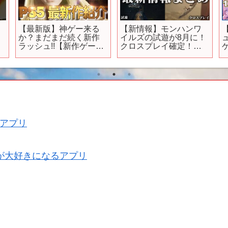
【最新版】神ゲー来る
【新情報】モンハンワ
」
か？まだまだ続く新作
イルズの試遊が8月に！
#
ラッシュ!!【新作ゲーム
クロスプレイ確定！新
10選】おすすめ紹介
PVや新モンスター『バ
【
PS4/PS5
ーラハーラ』の特徴や
新モーション、発売日
と体験版の予想【モン
スターハンター ワイル
ズ】
アプリ
が大好きになるアプリ