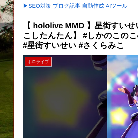
▶SEO対策 ブログ記事 自動作成 AIツール
【 hololive MMD 】星
こしたんたん】 #しかのこのこのここ
#星街すいせい #さくらみこ
ホロライブ