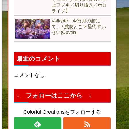
上フブキ／切り抜き／ホロ
ライブ】
Valkyrie「今宵月の館に
て」 / 戌亥とこ × 星街すい
せい(Cover)
最近のコメント
コメントなし
↓ フォローはここから ↓
Colorful Creationsをフォローする