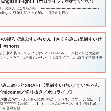
ng English!!Fight!!【ホロライブ / 星街すいせい】
ちらから！ -----------------------------------------------
Duolingoに確認を得た上で配信・収益化を行な...
中の後ろで遊ぶすいちゃん【さくらみこ/星街すいせ
shorts
 】新衣装ペアでフブミオVSmiComet 🔥チーム戦アソビ大全対
】 #さくらみこ #星街すいせい #ホロライブ #ホロライブ切り抜
いみこめっとのRAFT【星街すいせい／すいちゃん
micomet／切り抜き／ホロライブ】
期生 星街すいせい さんの切り抜きチャンネルです。 元配信：【
2 ??????【#miComet 】 すいちゃんのチャンネルを登録お願い
を登録お願...