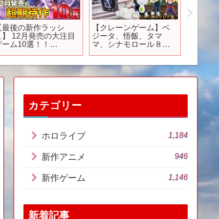
【最後の新作ラッシ
【クレーンゲーム】ベ
『聖剣伝説
ュ】 12月発売の大注目
ジータ、悟飯、タマ
MANA
ゲーム10選！！
マ、シナモロール８月
ーラー
PS/Switch】【おすす
新作プライズにチャレ
めゲーム紹介】
ンジ‼️【ufoキャッチャ
ー】【プライズフィギ
ュア】
カテゴリー
1,184
ホロライブ
946
新作アニメ
1,146
新作ゲーム
新着記事