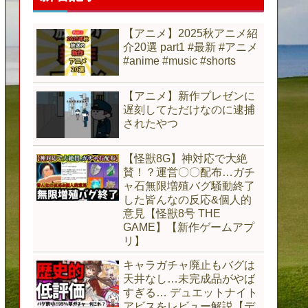
【アニメ】2025秋アニメ紹
介20選 part1 #最新 #アニメ
#anime #music #shorts
【アニメ】新作プレゼンに
遅刻してただけなのに逮捕
されたやつ
【怪獣8G】神対応で大絶
賛！？運営〇〇配布…ガチ
ャ石無限増殖バグ騒動終了
した皆んなの反応&個人的
意見【怪獣8号 THE
GAME】【新作ゲームアプ
リ】
キャラガチャ廃止もバグは
天井なし…未完成品がやば
すぎる… デュエットナイト
アビスをレビュー解説【デ