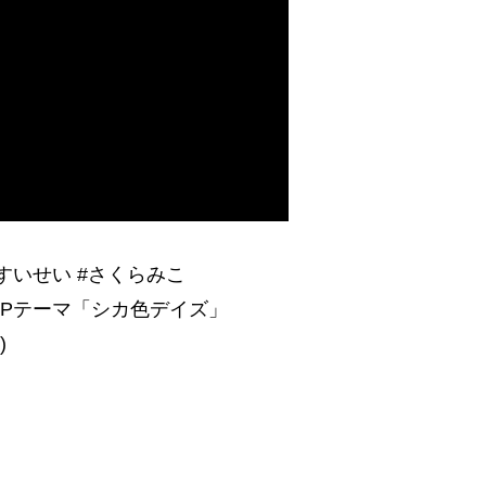
すいせい #さくらみこ
 」OPテーマ「シカ色デイズ」
)