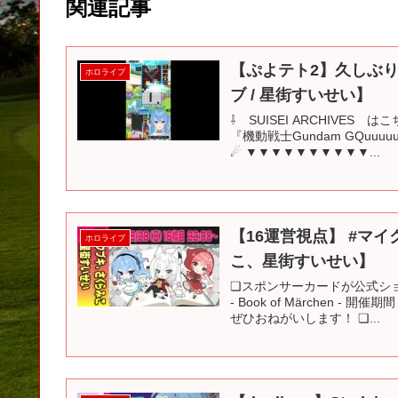
関連記事
【ぷよテト2】久しぶ
ホロライブ
ブ / 星街すいせい】
⇩ SUISEI ARCHIVES 
『機動戦士Gundam GQu
☄ ▼▼▼▼▼▼▼▼▼▼...
【16運営視点】 #マイ
ホロライブ
こ、星街すいせい】
❏スポンサーカードが公式ショ
- Book of Märchen -
ぜひおねがいします！ ❏...