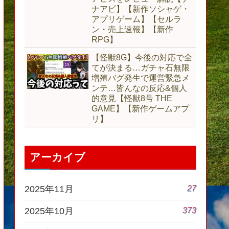
ナアビ】【新作ソシャゲ・
アプリゲーム】【セルラ
ン・売上速報】【新作
RPG】
【怪獣8G】今後の対応で全
てが決まる…ガチャ石無限
増殖バグ発生で運営緊急メ
ンテ…皆んなの反応&個人
的意見【怪獣8号 THE
GAME】【新作ゲームアプ
リ】
アーカイブ
27
2025年11月
373
2025年10月