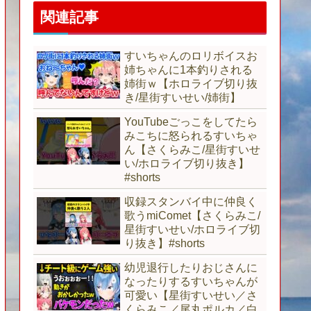
関連記事
すいちゃんのロリボイスお
姉ちゃんに1本釣りされる
姉街ｗ【ホロライブ切り抜
き/星街すいせい/姉街】
YouTubeごっこをしてたら
みこちに怒られるすいちゃ
ん【さくらみこ/星街すいせ
い/ホロライブ切り抜き】
#shorts
収録スタンバイ中に仲良く
歌うmiComet【さくらみこ/
星街すいせい/ホロライブ切
り抜き】#shorts
幼児退行したりおじさんに
なったりするすいちゃんが
可愛い【星街すいせい／さ
くらみこ／尾丸ポルカ／白