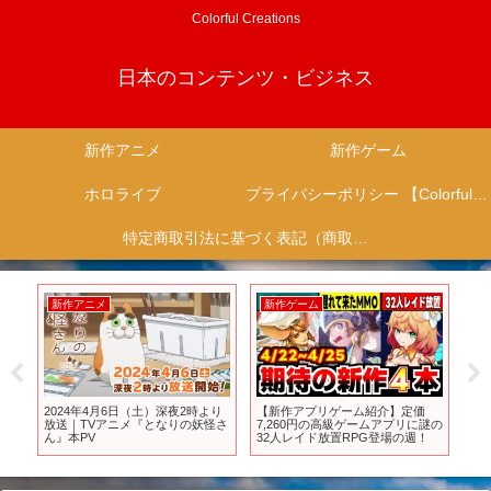
Colorful Creations
日本のコンテンツ・ビジネス
新作アニメ
新作ゲーム
ホロライブ
プライバシーポリシー 【Colorful Creation】
特定商取引法に基づく表記（商取引に関する開示）
新作ゲーム
新作アニメ
】定価
VRゲーム新作ラッシュ20本以上！
TVアニメ『るろうに剣心 －明治
プリに謎の
注目作品8本プレイ紹介・カエル
剣客浪漫譚－』第2弾PV
場の週！
VR5周年 Meta Quest 3/3S ・
Steam・PSVR2