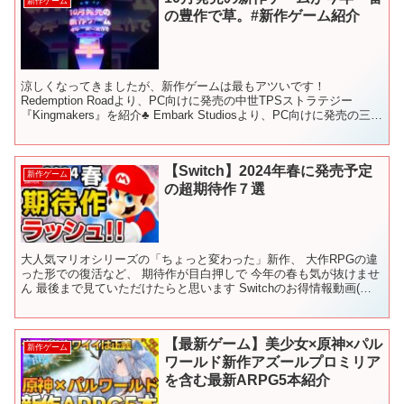
新作ゲーム
の豊作で草。#新作ゲーム紹介
涼しくなってきましたが、新作ゲームは最もアツいです！
Redemption Roadより、PC向けに発売の中世TPSストラテジー
『Kingmakers』を紹介♣ Embark Studiosより、PC向けに発売の三人
称脱出シューター『ARC...
【Switch】2024年春に発売予定
新作ゲーム
の超期待作７選
大人気マリオシリーズの「ちょっと変わった」新作、 大作RPGの違
った形での復活など、 期待作が目白押しで 今年の春も気が抜けませ
ん 最後まで見ていただけたらと思います Switchのお得情報動画(初
心者君シリーズ) ★★★アマゾン商品リンク...
【最新ゲーム】美少女×原神×パル
新作ゲーム
ワールド新作アズールプロミリア
を含む最新ARPG5本紹介