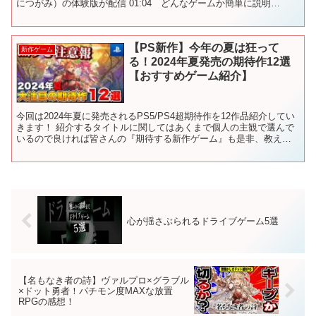
につがみ）の体験版が配信 01:04 どんなゲームか簡単に説明
06:10 エクスト...
【PS新作】今年の夏は狂って
新作ゲーム
る！2024年夏発売の期待作12選
【おすすめゲーム紹介】
今回は2024年夏に発売されるPS5/PS4超期待作を12作品紹介してい
きます！ 紹介するタイトルに関してはあくまで個人の主観で選んで
いるので良ければ皆さんの『期待する新作ゲーム』も是非、教えて
ください！ 沢山のコメントお待ちしております。...
心が揺さぶられるドライブゲーム5選
【名もなき者の詩】ヴァルプロ×グラブル
×ドット勇者！パチモン度MAXな放置
RPGの感想！