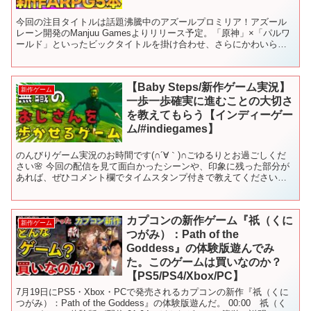
今回の注目タイトルは話題沸騰中のアズールプロミリア！アズール
レーン開発のManjuu Gamesよりリリース予定。「原神」×「パルワ
ールド」といったビックタイトルを掛け合わせ、さらにかわいらし
い美少女を搭載した色んな意味でやばいタイトル！ ...
【Baby Steps/新作ゲーム実況】
新作ゲーム
一歩一歩確実に進むことの大切さ
を教えてもらう【インディーゲー
ム/#indiegames】
のんびりゲーム実況のお時間です(∩´∀｀)∩ごゆるりとお過ごしくだ
さい🌸 今回の配信を見て面白かったシーンや、印象に残った部分が
あれば、ぜひコメント欄でタイムスタンプ付きで教えてください！
🎮Baby Steps🎮 販売サイトURL: リリ...
カプコンの新作ゲーム『祇（くに
新作ゲーム
つがみ）：Path of the
Goddess』の体験版遊んでみ
た。このゲームは買いなのか？
【PS5/PS4/Xbox/PC】
7月19日にPS5・Xbox・PCで発売されるカプコンの新作『祇（くに
つがみ）：Path of the Goddess』の体験版遊んだ。 00:00 祇（く