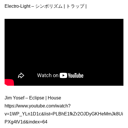
Electro-Light – シンボリズム | トラップ |
Jim Yosef – Eclipse | House
https://www.youtube.com/watch?
v=1WP_YLn1D1c&list=PLBhE1fkZr2OJDyGKHeMmJk8Ui
PXg4tV1d&index=64