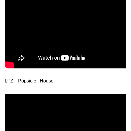
LFZ – Popsicle | House