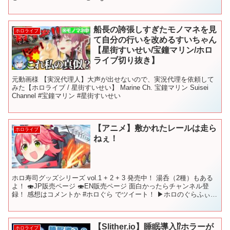
船長の誇張しすぎたモノマネを見
ホロライブ
て自分の行いを改めるすいちゃん
【星街すいせい/宝鐘マリン/ホロ
ライブ切り抜き】
元動画様 【実況代理人】大声が出せないので、実況代理を依頼して
みた【ホロライブ / 星街すいせい】 Marine Ch. 宝鐘マリン Suisei
Channel #宝鐘マリン #星街すいせい
【アニメ】敷かれたレールは走ら
ホロライブ
ねぇ！
ホロ寿司グッズシリーズ vol.1 + 2 + 3 発売中！ 湯呑（2種）もある
よ！ 🍣JP販売ページ 🍣EN販売ページ 面白かったらチャンネル登
録！ 感想はコメントか #ホロぐら でツイート！ ▶︎ホロのぐらふぃて
ぃ 【前回】 【次回】 ...
【Slither.io】睡眠導入⁉ホラーが
ホロライブ