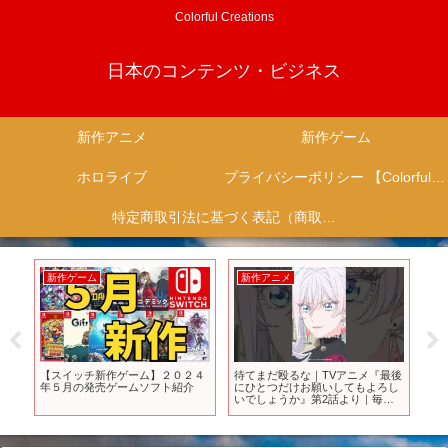
Colorful Creations
日本のコンテンツ・ビジネス
新作アニメ
新作ゲーム
ホロライブ
プライバシーポリシー 【Colorful Creation】
特定商取引法に基づく表記（商取引に関する開示）
新作ゲーム
新作アニメ
新
ー
【スイッチ新作ゲーム】２０２４
待てまだ殴るな｜TVアニメ『最後
T
年５月の発売ゲームソフト紹介
にひとつだけお願いしてもよろし
鬼ち
いでしょうか』第2話より｜毎週
金曜24：00より放送中！#shorts #
さいひと #MayIAsk #アニメ #瀬戸
麻沙美 #富田美憂