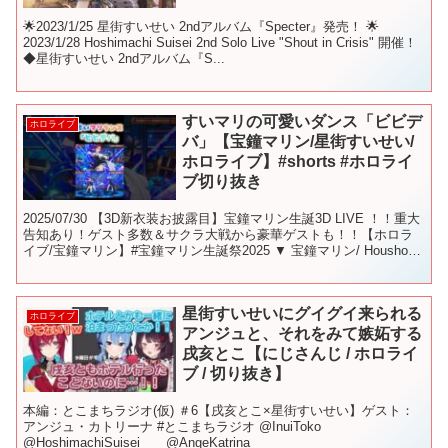
🌟2023/1/25 星街すいせい 2ndアルバム『Specter』発売！ 🌟
2023/1/28 Hoshimachi Suisei 2nd Solo Live "Shout in Crisis" 開催！
◆星街すいせい 2ndアルバム『S...
すいマリの可愛いダンス「ビビデ
ホロライブ
バ」【宝鐘マリン/星街すいせい/
ホロライブ】#shorts #ホロライ
ブ切り抜き
2025/07/30 【3D新衣装お披露目】宝鐘マリン生誕3D LIVE ！！重大
告知あり！ゲスト多数＆サクラ大戦から豪華ゲストも！！【ホロラ
イブ/宝鐘マリン】#宝鐘マリン生誕祭2025 ▼ 宝鐘マリン/ Houshou
Marine ▼星...
星街すいせいにグイグイ来られる
ホロライブ
アンジュと、それをみて嫉妬する
戌亥とこ【にじさんじ / ホロライ
ブ / 切り抜き】
本編：とこまちラジオ(仮) ＃6【戌亥とこ×星街すいせい】ゲスト：
アンジュ・カトリーナ #とこまちラジオ @InuiToko
@HoshimachiSuisei @AngeKatrina