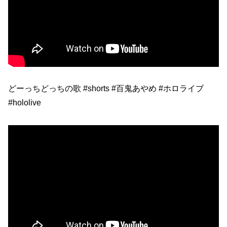
どーっちどっちの歌 #shorts #百鬼あやめ #ホロライブ
#hololive