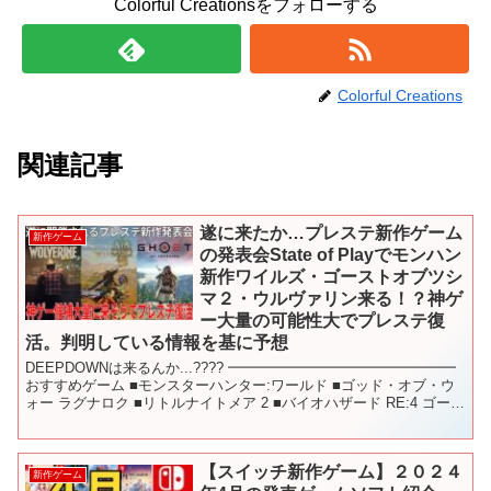
Colorful Creationsをフォローする
Colorful Creations
関連記事
遂に来たか…プレステ新作ゲーム
新作ゲーム
の発表会State of Playでモンハン
新作ワイルズ・ゴーストオブツシ
マ２・ウルヴァリン来る！？神ゲ
ー大量の可能性大でプレステ復
活。判明している情報を基に予想
DEEPDOWNは来るんか...???? ━━━━━━━━━━━━━━━━
おすすめゲーム ■モンスターハンター:ワールド ■ゴッド・オブ・ウ
ォー ラグナロク ■リトルナイトメア 2 ■バイオハザード RE:4 ゴール
ドエディション ■ウィ...
【スイッチ新作ゲーム】２０２４
新作ゲーム