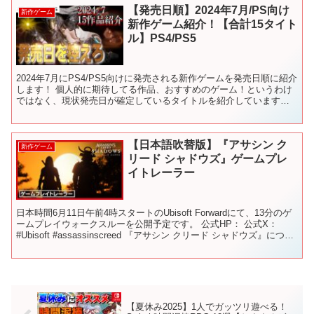
【発売日順】2024年7月/PS向け
新作ゲーム
新作ゲーム紹介！【合計15タイト
ル】PS4/PS5
2024年7月にPS4/PS5向けに発売される新作ゲームを発売日順に紹介
します！ 個人的に期待してる作品、おすすめのゲーム！というわけ
ではなく、現状発売日が確定しているタイトルを紹介しています。
【今月のラインナップ】 0:00 7月発売の...
【日本語吹替版】『アサシン ク
新作ゲーム
リード シャドウズ』ゲームプレ
イトレーラー
日本時間6月11日午前4時スタートのUbisoft Forwardにて、13分のゲ
ームプレイウォークスルーを公開予定です。 公式HP： 公式X：
#Ubisoft #assassinscreed 『アサシン クリード シャドウズ』につい
て：...
【夏休み2025】1人でガッツリ遊べる！