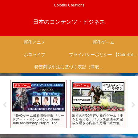
Colorful Creations
日本のコンテンツ・ビジネス
新作アニメ
新作ゲーム
ホロライブ
プライバシーポリシー 【Colorful Creation】
特定商取引法に基づく表記（商取引に関する開示）
新作ゲーム
新作ゲーム
新
マ
「SAOゲーム最新情報特番 『ソー
出すのが20年遅い新作ゲーム【王
【
ドアート・オンライン』 Game
をとらえる】バランス崩壊＆未完
つ
10th Anniversary Project ‐The
成が過ぎる内容で万場一致の低評
し
Turning-」
価ｗｗｗｗ【擒贼先擒王】