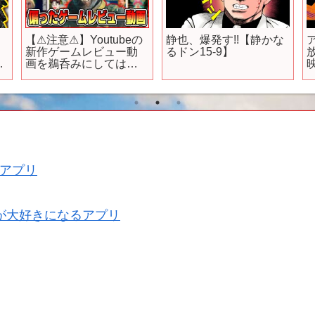
【⚠注意⚠】Youtubeの
静也、爆発す!!【静かな
ア
新作ゲームレビュー動
るドン15-9】
ー
画を鵜呑みにしてはい
チ
けない【⚠危険⚠】
アプリ
が大好きになるアプリ