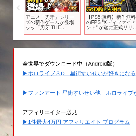
避けら
アニメ「刃牙」シリー
【PS5:無料】新作無料
ニメ #
ズの新作ゲームが登場
のFPS “Xディファイ
紹介 #ア
ッッ「刃牙 THE
ント” が遂に正式リリ
アニメ評
STRONGEST
ス!!『CoD超えを狙う
 #推薦ア
PROOF」BAKI 範馬刃
ームシューターFPS』
#フィギュ
牙
【実況者ジャンヌ】
ort
全世界でダウンロード中（Android版）
▶ホロライブ３D 星街すいせいが好きになる
▶ファンアート 星街すいせい他 ホロライブ
アフィリエイター必見
▶1件最大4万円 アフィリエイト プログラム