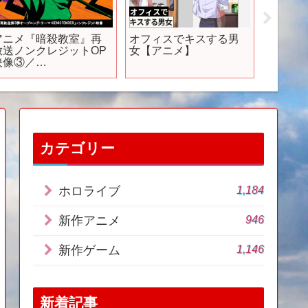
アニメ『暗殺教室』再
オフィスでキスする男
【発売日
放送ノンクレジットOP
女【アニメ】
月/PS
映像③／
介！【合
GENIC「ENDER」
ル】PS4
カテゴリー
1,184
ホロライブ
946
新作アニメ
1,146
新作ゲーム
新着記事