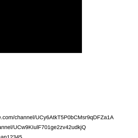
m/channel/UCy6AtkT5P0bCMsr9qDFZa1A
nel/UCw9KIulF701ge2zv42udkjQ
an12345