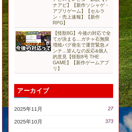
ナアビ】【新作ソシャゲ・
アプリゲーム】【セルラ
ン・売上速報】【新作
RPG】
【怪獣8G】今後の対応で全
てが決まる…ガチャ石無限
増殖バグ発生で運営緊急メ
ンテ…皆んなの反応&個人
的意見【怪獣8号 THE
GAME】【新作ゲームアプ
リ】
アーカイブ
27
2025年11月
373
2025年10月