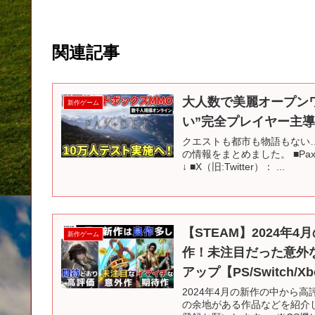
関連記事
大人数で美麗オープン
新作ゲーム
い”完全プレイヤー主導”
クエストも都市も物語もない…
の情報をまとめました。 ■Pax 
↓ ■X（旧:Twitter）： ...
【STEAM】2024
新作ゲーム
作！未注目だった意外
アップ【PS/Switch/X
2024年4月の新作の中から
の余地がある作品などを紹介