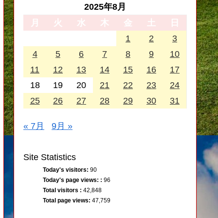
2025年8月
月
火
水
木
金
土
日
1
2
3
4
5
6
7
8
9
10
11
12
13
14
15
16
17
18
19
20
21
22
23
24
25
26
27
28
29
30
31
« 7月
9月 »
Site Statistics
Today's visitors:
90
Today's page views: :
96
Total visitors :
42,848
Total page views:
47,759