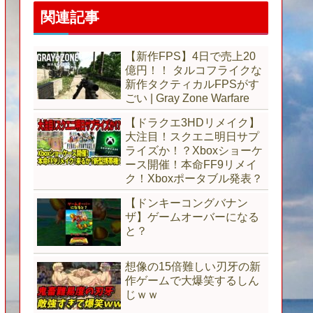
関連記事
【新作FPS】4日で売上20
億円！！ タルコフライクな
新作タクティカルFPSがす
ごい | Gray Zone Warfare
【ドラクエ3HDリメイク】
大注目！スクエニ明日サプ
ライズか！？Xboxショーケ
ース開催！本命FF9リメイ
ク！Xboxポータブル発表？
【ドンキーコングバナン
ザ】ゲームオーバーになる
と？
想像の15倍難しい刃牙の新
作ゲームで大爆笑するしん
じｗｗ