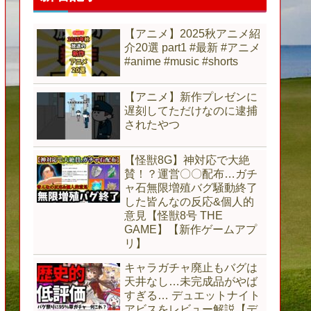
【アニメ】2025秋アニメ紹
介20選 part1 #最新 #アニメ
#anime #music #shorts
【アニメ】新作プレゼンに
遅刻してただけなのに逮捕
されたやつ
【怪獣8G】神対応で大絶
賛！？運営〇〇配布…ガチ
ャ石無限増殖バグ騒動終了
した皆んなの反応&個人的
意見【怪獣8号 THE
GAME】【新作ゲームアプ
リ】
キャラガチャ廃止もバグは
天井なし…未完成品がやば
すぎる… デュエットナイト
アビスをレビュー解説【デ