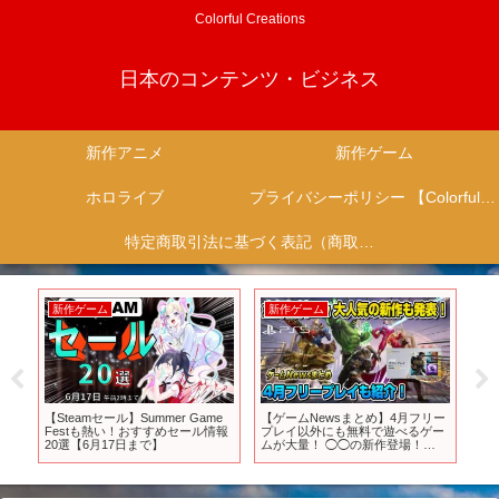
Colorful Creations
日本のコンテンツ・ビジネス
新作アニメ
新作ゲーム
ホロライブ
プライバシーポリシー 【Colorful Creation】
特定商取引法に基づく表記（商取引に関する開示）
新作ゲーム
新作ゲーム
新
PV
【Steamセール】Summer Game
【ゲームNewsまとめ】4月フリー
【
Festも熱い！おすすめセール情報
プレイ以外にも無料で遊べるゲー
ク
20選【6月17日まで】
ムが大量！ ◯◯の新作登場！
が
PS5/PS4 体験版も！ ニンテンドー
ァン
スイッチ XBOX
SOL