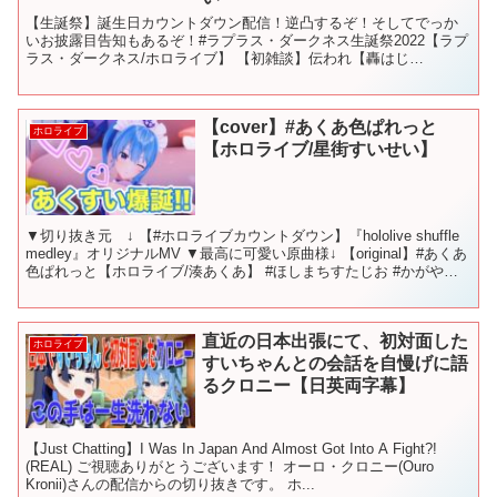
【生誕祭】誕生日カウントダウン配信！逆凸するぞ！そしてでっか
いお披露目告知もあるぞ！#ラプラス・ダークネス生誕祭2022【ラプ
ラス・ダークネス/ホロライブ】 【初雑談】伝われ【轟はじ
め/ReGLOSS】 【テトリス99】１５位以下で即終了！...
【cover】#あくあ色ぱれっと
ホロライブ
【ホロライブ/星街すいせい】
▼切り抜き元 ↓ 【#ホロライブカウントダウン】『hololive shuffle
medley』オリジナルMV ▼最高に可愛い原曲様↓ 【original】#あくあ
色ぱれっと【ホロライブ/湊あくあ】 #ほしまちすたじお #かがやく
ほしまち...
直近の日本出張にて、初対面した
ホロライブ
すいちゃんとの会話を自慢げに語
るクロニー【日英両字幕】
【Just Chatting】I Was In Japan And Almost Got Into A Fight?!
(REAL) ご視聴ありがとうございます！ オーロ・クロニー(Ouro
Kronii)さんの配信からの切り抜きです。 ホ...