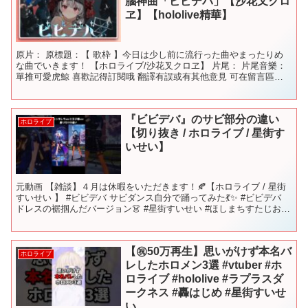
腦神曲「ビビデバ」【沙花叉クロ
ヱ】【hololive精華】
原片： 原標題：【 歌枠 】今日は少し前に流行った曲やまったりめ
な曲でいきます！ 【ホロライブ/沙花叉クロヱ】 片尾： 片尾音樂：
單推可愛虎鯨 喜歡記得訂閱哦 翻譯有誤或有其他意見 可在留言區告
知我哦 #沙花叉クロヱ #沙花叉克蘿耶 #S...
『ビビデバ』のサビ部分の違い
ホロライブ
【切り抜き / ホロライブ / 星街す
いせい】
元動画 【雑談】４月は休暇をいただきます！🍂【ホロライブ / 星街
すいせい 】 #ビビデバ サビダンス自分で踊ってみた💃✨ #ビビデバ
ドレスの裾掴んだバージョン👗 #星街すいせい #ほしまちすたじお #
ホロライブ切り抜き ※※※※※※ チ...
【㊗️50万再生】思いがけず本名バ
ホロライブ
レしたホロメン3選 #vtuber #ホ
ロライブ #hololive #ラプラスダ
ークネス #轟はじめ #星街すいせ
い