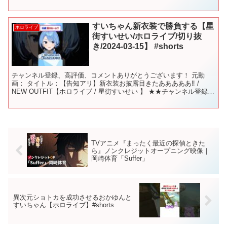
すいちゃん新衣装で勝負する【星
ホロライブ
街すいせい/ホロライブ/切り抜
き/2024-03-15】 #shorts
チャンネル登録、高評価、コメントありがとうございます！ 元動
画： タイトル：【告知アリ】新衣装お披露目きたあああああ‼ /
NEW OUTFIT【ホロライブ / 星街すいせい 】 ★★チャンネル登録、
よろしくお願いします！★★ ★Twitt...
TVアニメ『まったく最近の探偵ときた
ら』ノンクレジットオープニング映像｜
岡崎体育「Suffer」
異次元ショトカを成功させるおかゆんと
すいちゃん【ホロライブ】#shorts