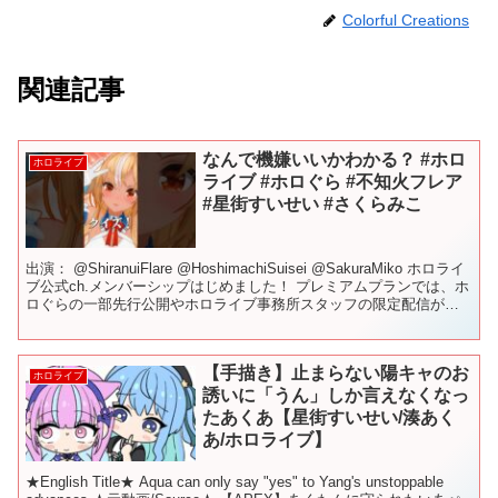
Colorful Creations
関連記事
なんで機嫌いいかわかる？ #ホロ
ホロライブ
ライブ #ホロぐら #不知火フレア
#星街すいせい #さくらみこ
出演： @ShiranuiFlare @HoshimachiSuisei @SakuraMiko ホロライ
ブ公式ch.メンバーシップはじめました！ プレミアムプランでは、ホ
ロぐらの一部先行公開やホロライブ事務所スタッフの限定配信が見
られます...
【手描き】止まらない陽キャのお
ホロライブ
誘いに「うん」しか言えなくなっ
たあくあ【星街すいせい/湊あく
あ/ホロライブ】
★English Title★ Aqua can only say "yes" to Yang's unstoppable