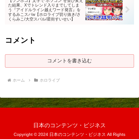
【ツンポコ】文字で”ポツコン”を並び変え
た結果、Xでトレンド入りまでしてしま
う『アイドルライン越えワード発言』を
するみこスバw【ホロライブ切り抜き/さ
くらみこ/大空スバル/星街すいせい】
コメント
コメントを書き込む
ホーム
ホロライブ
日本のコンテンツ・ビジネス
Copyright © 2024 日本のコンテンツ・ビジネス All Rights