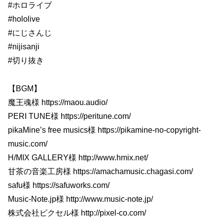
#ホロライブ
#hololive
#にじさんじ
#nijisanji
#切り抜き
【BGM】
魔王魂様 https://maou.audio/
PERI TUNE様 https://peritune.com/
pikaMine’s free musics様 https://pikamine-no-copyright-
music.com/
H/MIX GALLERY様 http://www.hmix.net/
甘茶の音楽工房様 https://amachamusic.chagasi.com/
safu様 https://safuworks.com/
Music-Note.jp様 http://www.music-note.jp/
株式会社ピクセル様 http://pixel-co.com/