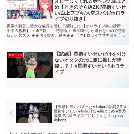
ォローしてくれる赤ペン先生まと
め【ときのそら/AZKi/星街すいせ
い/白上フブキ/大空スバル/ホロラ
イブ切り抜き】
数学の解答に確かな成長を感じて感動した 【ホロライブ学力診断
中学５教科】 ・通常版： ・特別版： ※300円しか違わないので特別
版がオススメ ★★切り抜き元動画★★ 【 #ホロライブ学力診断 】ホ
ロ中学５教科抜き打ち学力診断対決‼【第二回...
【試練】星街すいせいだけを引け
ホロライブ
ないオタクの元に遂に推しが降
臨…？！ #星街すいせい #ホロラ
イブ
【激動】最近バズったVTuberの話題2選 #
星街すいせい #剣持刀也 #轟はじめ #音乃
瀬奏 #ホロライブ #にじさんじ #regloss
#shorts