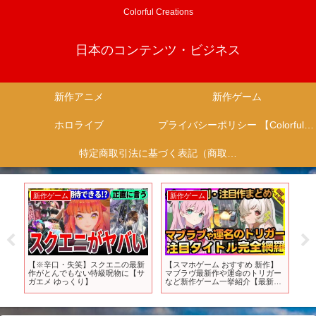
Colorful Creations
日本のコンテンツ・ビジネス
新作アニメ
新作ゲーム
ホロライブ
プライバシーポリシー 【Colorful Creation】
特定商取引法に基づく表記（商取引に関する開示）
新作ゲーム
新作ゲーム
新
イ
【※辛口・失笑】スクエニの最新
【スマホゲーム おすすめ 新作】
【京
作がとんでもない特級呪物に【サ
マブラヴ最新作や運命のトリガー
カ​
ガエメ ゆっくり】
など新作ゲーム一挙紹介【最新ゲ
ビー
ーム】