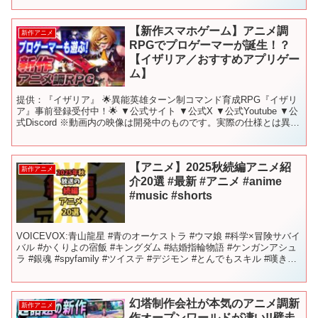
【新作スマホゲーム】アニメ調
新作アニメ
RPGでプロゲーマーが誕生！？
【イザリア／おすすめアプリゲー
ム】
提供：『イザリア』 🌟異能英雄ターン制コマンド育成RPG『イザリ
ア』事前登録受付中！🌟 ▼公式サイト ▼公式X ▼公式Youtube ▼公
式Discord ※動画内の映像は開発中のものです。実際の仕様とは異な
る場合があります。 ✅チャプター...
【アニメ】2025秋続編アニメ紹
新作アニメ
介20選 #最新 #アニメ #anime
#music #shorts
VOICEVOX:青山龍星 #青のオーケストラ #ウマ娘 #科学×冒険サバイ
バル #かくりよの宿飯 #キングダム #結婚指輪物語 #ケンガンアシュ
ラ #銀魂 #spyfamily #ツイステ #デジモン #とんでもスキル #嘆きの
亡霊 #百...
幻塔制作会社が本気のアニメ調新
新作アニメ
作オープンワールドが凄い!!壁走