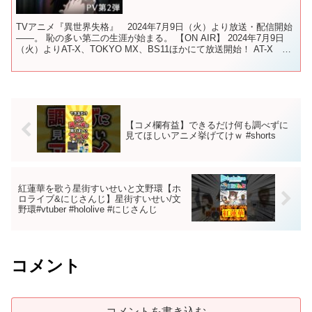
TVアニメ『異世界失格』 2024年7月9日（火）より放送・配信開始
――。 恥の多い第二の生涯が始まる。 【ON AIR】 2024年7月9日
（火）よりAT-X、TOKYO MX、BS11ほかにて放送開始！ AT-X
7月9日より毎週火曜...
【コメ欄有益】できるだけ何も調べずに
見てほしいアニメ挙げてけｗ #shorts
紅蓮華を歌う星街すいせいと文野環【ホ
ロライブ&にじさんじ】星街すいせい/文
野環#vtuber #hololive #にじさんじ
コメント
コメントを書き込む