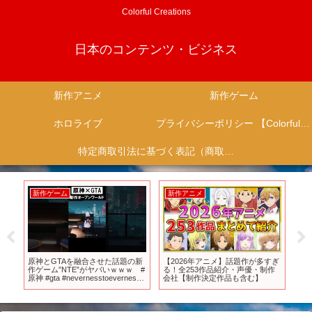
Colorful Creations
日本のコンテンツ・ビジネス
新作アニメ
新作ゲーム
ホロライブ
プライバシーポリシー 【Colorful Creation】
特定商取引法に基づく表記（商取引に関する開示）
新作ゲーム
新作アニメ
新
て
原神とGTAを融合させた話題の新
【2026年アニメ】話題作が多すぎ
「ユ
すす
作ゲーム”NTE”がヤバいｗｗｗ #
る！全253作品紹介・声優・制作
たしン
原神 #gta #nevernesstoeverness
会社【制作決定作品も含む】
#新作ゲーム #ゲーム #ナカイド #
ゲーム実況