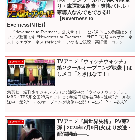
り・車運転&改造・爽快バトル・
家購入なんでもできる!!
【Neverness to
Everness(NTE)】
・『Neverness to Everness』公式サイト ・公式X ※この動画はタイ
アップ動画です #Neverness to Everness #NTE #幻塔 #ネヴァーネ
ストゥエヴァーネス ゆゆです！ いつもご視聴・高評価・コメン...
TVアニメ『ウィッチウォッチ』
新作アニメ
第２クールオープニング映像｜は
しメロ「ときはなて！」
集英社「週刊少年ジャンプ」にて連載中の『ウィッチウォッチ』。
MBS／TBS系全国28局ネットにて毎週日曜午後5時～連続2クール放
送中！第2クールのオープニング映像を公開！ ●公式HP： ●公式X：
●ON AIR 毎週日曜午後５時～ MBS...
TVアニメ『異世界失格』 PV第2
新作アニメ
弾｜2024年7月9日(火)より放送・
配信開始――。