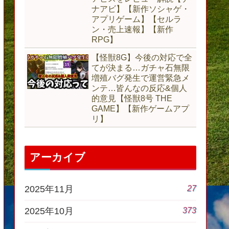
ナアビ】【新作ソシャゲ・
アプリゲーム】【セルラ
ン・売上速報】【新作
RPG】
【怪獣8G】今後の対応で全
てが決まる…ガチャ石無限
増殖バグ発生で運営緊急メ
ンテ…皆んなの反応&個人
的意見【怪獣8号 THE
GAME】【新作ゲームアプ
リ】
アーカイブ
27
2025年11月
373
2025年10月