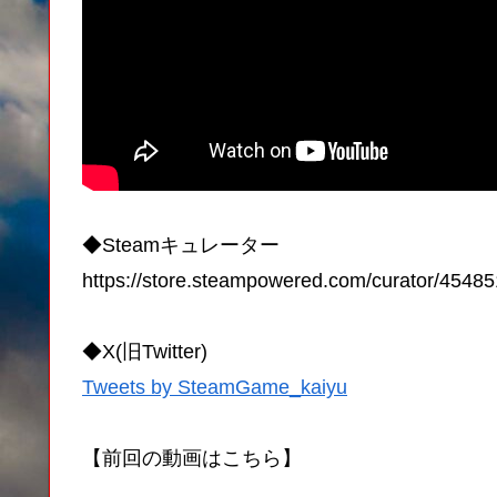
◆Steamキュレーター
https://store.steampowered.com/curator/4548
◆X(旧Twitter)
Tweets by SteamGame_kaiyu
【前回の動画はこちら】