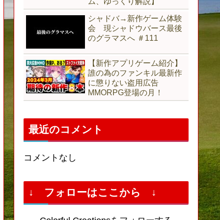
ム、ゆっくり解説】
シャドバ→新作ゲーム体験
会 現シャドウバース最後
のグラマスへ ＃111
【新作アプリゲーム紹介】
誰の為のファンキル最新作
に懲りない盗用広告
MMORPG登場の月！
最近のコメント
コメントなし
↓ フォローはここから ↓