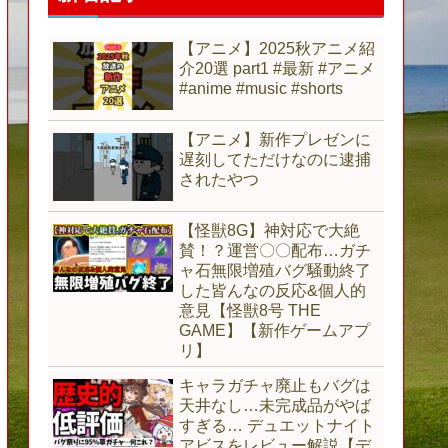
【アニメ】2025秋アニメ紹
介20選 part1 #最新 #アニメ
#anime #music #shorts
【アニメ】新作プレゼンに
遅刻してただけなのに逮捕
されたやつ
【怪獣8G】神対応で大絶
賛！？運営〇〇配布…ガチ
ャ石無限増殖バグ騒動終了
した皆んなの反応&個人的
意見【怪獣8号 THE
GAME】【新作ゲームアプ
リ】
キャラガチャ廃止もバグは
天井なし…未完成品がやば
すぎる… デュエットナイト
アビスをレビュー解説【デ