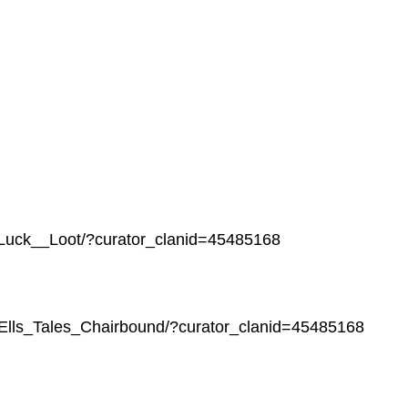
/Luck__Loot/?curator_clanid=45485168
Ells_Tales_Chairbound/?curator_clanid=45485168