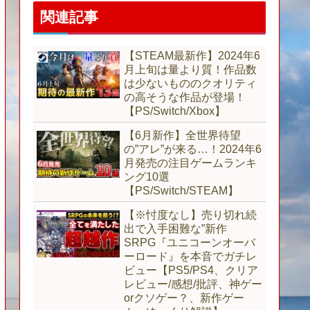
関連記事
【STEAM最新作】2024年6
月上旬は量より質！作品数
は少ないもののクオリティ
の高そうな作品が登場！
【PS/Switch/Xbox】
【6月新作】全世界待望
の”アレ”が来る…！2024年6
月発売の注目ゲームランキ
ング10選
【PS/Switch/STEAM】
【※忖度なし】売り切れ続
出で入手困難な”新作
SRPG『ユニコーンオーバ
ーロード』を本音でガチレ
ビュー【PS5/PS4、クリア
レビュー/感想/批評、神ゲー
orクソゲー？、新作ゲー