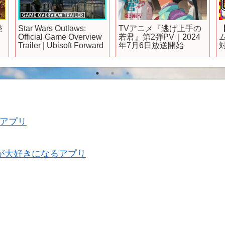
【ロシデレ】キャラク
TVアニメ「魔王学院の
『
ターPV アーリャver.｜
不適合者Ⅱ」2ndクール
T
メ
2024年7月3日(水)放送
第2弾PV｜2024年4月12
#
開始
日24:00より放送開始
v
メ
s
アプリ
が大好きになるアプリ