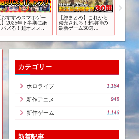
北斗の拳 -FIST OF
『薬屋のひとりごと』
【クレ
HE NORTH STAR-』
ミニアニメ「猫猫のひ
作プラ
ティザーPV!!（タテ
とりごと」第18話【毎
初日攻略
er.）｜Teaser trailer!!
週土曜24：55～日本テ
ラック
レビ系にて全国放
たらセ
送！】
た！！ 
ム坂戸
カテゴリー
1,184
ホロライブ
946
新作アニメ
1,146
新作ゲーム
新着記事