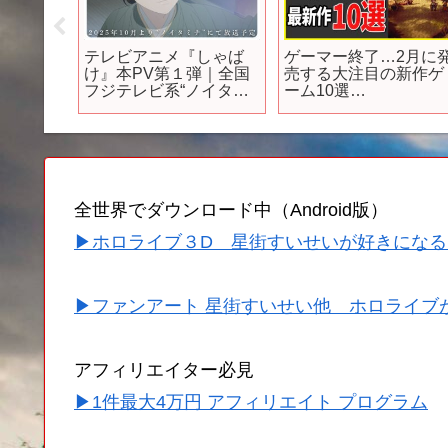
れから
【2024年4月ランキン
もはや殿堂入りといえ
期待の
グ】みんなが注目する
るラブコメ3選！ #アニ
期待の新作アプリ
メ #アニメ紹介 #アニ
Switch/X
TOP10【神ゲー／新作
レビュー #アニメ評価 
スマホゲーム】
新作アニメ #推薦アニ
#オタク #フィギュア #
アニソン #short #short
#社長
全世界でダウンロード中（Android版）
▶ホロライブ３D 星街すいせいが好きになる
▶ファンアート 星街すいせい他 ホロライブ
アフィリエイター必見
▶1件最大4万円 アフィリエイト プログラム