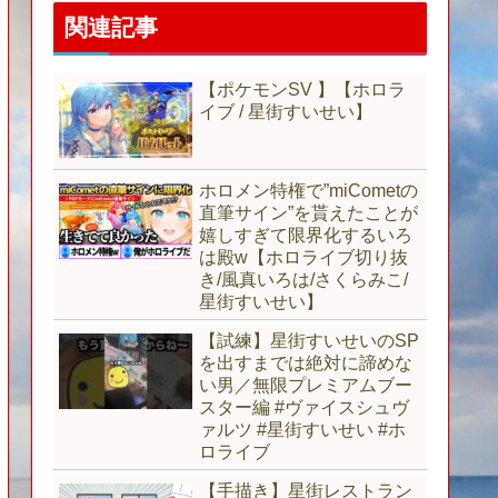
関連記事
【ポケモンSV 】【ホロラ
イブ / 星街すいせい】
ホロメン特権で”miCometの
直筆サイン”を貰えたことが
嬉しすぎて限界化するいろ
は殿w【ホロライブ切り抜
き/風真いろは/さくらみこ/
星街すいせい】
【試練】星街すいせいのSP
を出すまでは絶対に諦めな
い男／無限プレミアムブー
スター編 #ヴァイスシュヴ
ァルツ #星街すいせい #ホ
ロライブ
【手描き】星街レストラン