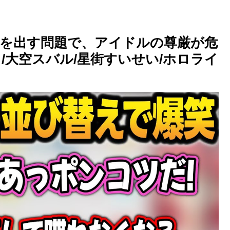
を出す問題で、アイドルの尊厳が危
/大空スバル/星街すいせい/ホロライ