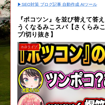
▶SEO対策 ブログ記事 自動作成 AIツール
『ポコツン』を並び替えて答え
うくなるみこスバ【さくらみこ
ブ/切り抜き】
ホロライブ