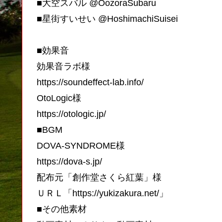
■大空スバル @OozoraSubaru
■星街すいせい @HoshimachiSuisei
■効果音
効果音ラボ様
https://soundeffect-lab.info/
OtoLogic様
https://otologic.jp/
■BGM
DOVA-SYNDROME様
https://dova-s.jp/
配布元「創作堂さくら紅葉」様
ＵＲＬ「https://yukizakura.net/」
■その他素材