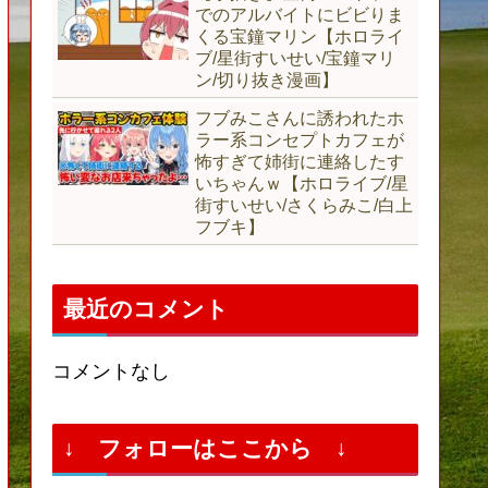
でのアルバイトにビビりま
くる宝鐘マリン【ホロライ
ブ/星街すいせい/宝鐘マリ
ン/切り抜き漫画】
フブみこさんに誘われたホ
ラー系コンセプトカフェが
怖すぎて姉街に連絡したす
いちゃんｗ【ホロライブ/星
街すいせい/さくらみこ/白上
フブキ】
最近のコメント
コメントなし
↓ フォローはここから ↓