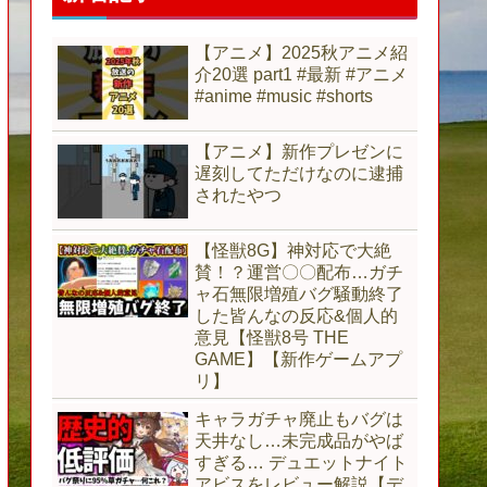
【アニメ】2025秋アニメ紹
介20選 part1 #最新 #アニメ
#anime #music #shorts
【アニメ】新作プレゼンに
遅刻してただけなのに逮捕
されたやつ
【怪獣8G】神対応で大絶
賛！？運営〇〇配布…ガチ
ャ石無限増殖バグ騒動終了
した皆んなの反応&個人的
意見【怪獣8号 THE
GAME】【新作ゲームアプ
リ】
キャラガチャ廃止もバグは
天井なし…未完成品がやば
すぎる… デュエットナイト
アビスをレビュー解説【デ