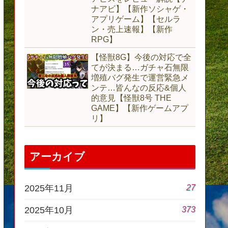
ナアビ】【新作ソシャゲ・
アプリゲーム】【セルラ
ン・売上速報】【新作
RPG】
【怪獣8G】今後の対応で全
てが決まる…ガチャ石無限
増殖バグ発生で運営緊急メ
ンテ…皆んなの反応&個人
的意見【怪獣8号 THE
GAME】【新作ゲームアプ
リ】
アーカイブ
27
2025年11月
373
2025年10月