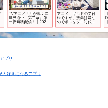
ゲ
TVアニメ『月が導く異
アニメ「ギルドの受付
世界道中 第二幕』第
嬢ですが、残業は嫌な
一夜無料配信！｜2024
のでボスをソロ討伐し
【
年1月よりTOKYO MX、
ようと思います」ティ
MBS、BS日テレ、AT-X
ザーPV 【2024年放送決
にて放送中！
定！】
アプリ
が大好きになるアプリ