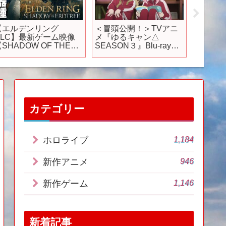
【エルデンリング
＜冒頭公開！＞TVアニ
【イザ
DLC】最新ゲーム映像
メ『ゆるキャン△
と新作
SHADOW OF THE
SEASON３』Blu-ray＆
ル！【に
ERDTREE】
DVD第1巻収録 新作ア
る】
ニメーション『野クル
のへや』│06.26 発売
カテゴリー
1,184
ホロライブ
946
新作アニメ
1,146
新作ゲーム
新着記事