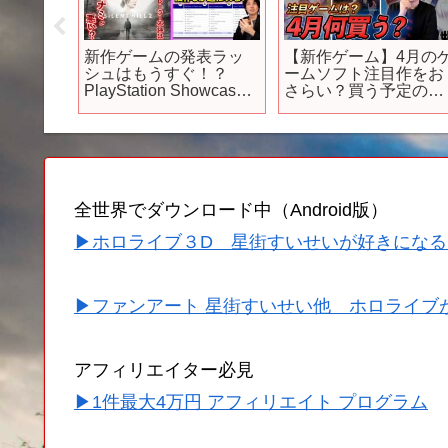
ンジョン
新作ゲームの発表ラッ
【新作ゲーム】4月の
024年4
シュはもうすぐ！？
ームソフト注目作をお
ズン放送
PlayStation Showcase
さらい？買う予定のゲ
やゲーム発表イベント
ームはどれ？【PS5･
などが噂されてきた！
PS4･Switch】
【ゲームニュースまと
め】
全世界でダウンロード中（Android版）
▶ホロライブ３D 星街すいせいが好きになる
▶ファンアート 星街すいせい他 ホロライブ
アフィリエイター必見
▶1件最大4万円 アフィリエイト プログラム