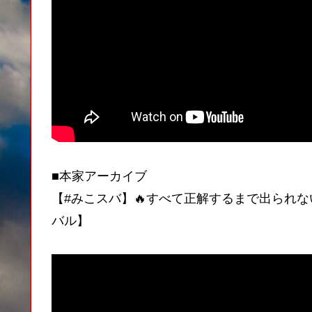
■本家アーカイブ
【#みこスバ】🔥すべて正解するまで出られな
バル】