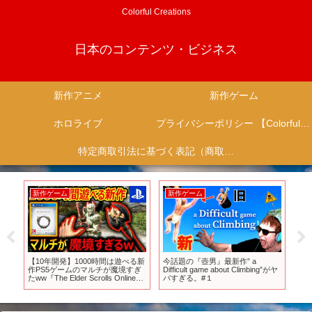
Colorful Creations
日本のコンテンツ・ビジネス
新作アニメ
新作ゲーム
ホロライブ
プライバシーポリシー 【Colorful Creation】
特定商取引法に基づく表記（商取引に関する開示）
新作ゲーム
新作ゲーム
新
が決
【10年開発】1000時間は遊べる新
今話題の『壺男』最新作” a
【
生
作PS5ゲームのマルチが魔境すぎ
Difficult game about Climbing”がヤ
MM
応
たww『The Elder Scrolls Online』
バすぎる。#１
ッ
【ESO:実況者ジャンヌ】