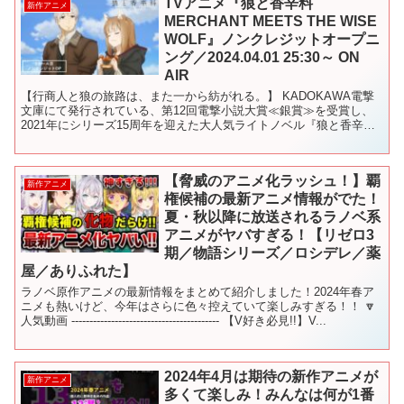
TVアニメ『狼と香辛料
新作アニメ
MERCHANT MEETS THE WISE
WOLF』ノンクレジットオープニ
ング／2024.04.01 25:30～ ON
AIR
【行商人と狼の旅路は、また一から紡がれる。】 KADOKAWA電撃
文庫にて発行されている、第12回電撃小説大賞≪銀賞≫を受賞し、
2021年にシリーズ15周年を迎えた大人気ライトノベル『狼と香辛
料』。 現在ではシリーズ累計発行部数500万部を...
【脅威のアニメ化ラッシュ！】覇
新作アニメ
権候補の最新アニメ情報がでた！
夏・秋以降に放送されるラノベ系
アニメがヤバすぎる！【リゼロ3
期／物語シリーズ／ロシデレ／薬
屋／ありふれた】
ラノベ原作アニメの最新情報をまとめて紹介しました！2024年春ア
ニメも熱いけど、今年はさらに色々控えていて楽しみすぎる！！ 🔽
人気動画 ----------------------------------------- 【V好き必見!!】V...
2024年4月は期待の新作アニメが
新作アニメ
多くて楽しみ！みんなは何が1番