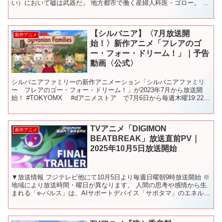
い）において嘘は武器だ」 地方都市で働く産婦人科医・ゴロー。 あ
る日"推し"のアイドル「B小町...
【シルバニア】〈7月放送開
新作アニメ
始！〉新作アニメ「フレアのゴ
ー・フォー・ドリーム！」｜予告
動画〈公式〉
シルバニアファミリーの新作アニメーション「シルバニアファミリ
ー フレアのゴー・フォー・ドリーム！」が2023年7月から放送開
始！ #TOKYOMX #dアニメストア で7月6日から毎週木曜19:22
～ 放映・配信✨ 下記のプラットフォーム...
TVアニメ「DIGIMON
新作アニメ
BEATBREAK」放送直前PV｜
2025年10月5日放送開始
▼放送情報 フジテレビ他にて10月5日より毎週日曜朝9時放送開始 ※
地域により放送時間・曜日が異なります。 人間の思考や感情から生
まれる「e-パルス」は、AIサポートデバイス「サポタマ」のエネルギ
ー源として活用されていた。目覚ましい発展を遂...