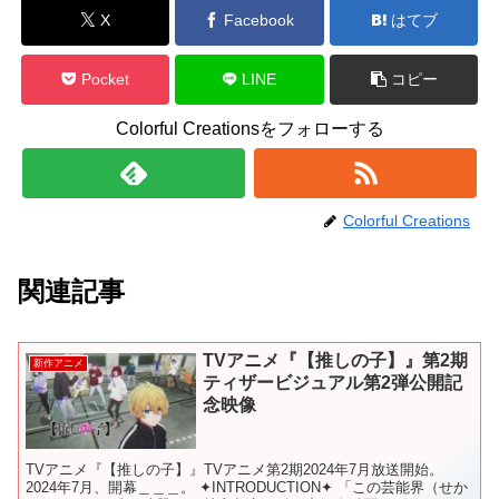
X
Facebook
はてブ
Pocket
LINE
コピー
Colorful Creationsをフォローする
Colorful Creations
関連記事
TVアニメ『【推しの子】』第2期
新作アニメ
ティザービジュアル第2弾公開記
念映像
TVアニメ『【推しの子】』TVアニメ第2期2024年7月放送開始。
2024年7月、開幕＿＿＿。 ✦INTRODUCTION✦ 「この芸能界（せか