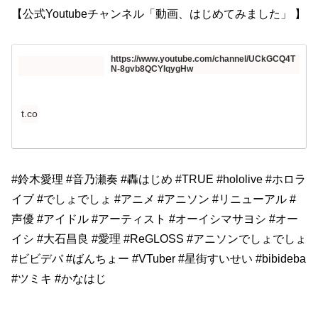
【公式Youtubeチャンネル「動画、はじめてみました」 】
https://www.youtube.com/channel/UCkGCQ4T
N-8gvb8QCYIqygHw
t.co
#鈴木愛理 #音乃瀬奏 #轟はじめ #TRUE #hololive #ホロラ
イブ #でしょでしょ #アニメ #アニソン #リニューアル #
声優 #アイドル #アーティスト #オーイシマサヨシ #オー
イシ #大石昌良 #愛理 #ReGLOSS #アニソンでしょでしょ
#ビビデバ #ばんちょー #VTuber #星街すいせい #bibideba
#ツミキ #かなはじ