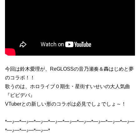
今回は鈴木愛理が、ReGLOSSの音乃瀬奏＆轟はじめと夢
のコラボ！！
歌うのは、ホロライブ０期生・星街すいせいの大人気曲
『ビビデバ』
VTuberとの新しい形のコラボは必見でしょでしょ～！
*━♪━*━♪━*━♪━*━♪━*━♪━*━♪━*━♪━*━♪━*━♪━
*━♪━*━♪━*━♪━*