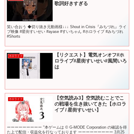
歌詞好きすぎる
笑い合おう ◆切り抜き元動画様↓↓↓ Shout in Crisis『みちづれ』ライ
ブ映像 #星街すいせい #ayase #すいちゃん #ホロライブ #みちづれ
#Shorts
【リクエスト】電気オンオフ#ホ
ホロライブ
ロライブ#星街すいせい#風間いろ
は
【空気読み3】空気読むことでこ
ホロライブ
の戦場を生き抜いてきた【ホロラ
イブ / 星街すいせい】
ーーーーーーーーー "本ゲームは © G-MODE Corporation の確認を得
た上で配信・収益化を行なっております ーーーーーーーーー 3月25