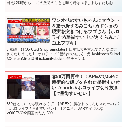
日 🕙 20時から！ この放送のことを呟く時は #ほしまちすたじお​​​ の
タグをつけて...
ワンオペのすいちゃんにマウント
ホロライブ
＆指示厨するみこち+カドショの
現実を突きつけるフブさん【ホロ
ライブ/星街すいせい/さくらみこ/
白上フブキ】
元動画 【TCG Card Shop Simulator】店舗拡大を重ねてこんなに大
きくなりました‼【ホロライブ / 星街すいせい】 @HoshimachiSuisei
@SakuraMiko @ShirakamiFubuki ※当チャンネ...
㊗️80万回再生！！APEXで35Pに
ホロライブ
芸術的な姫プをされた星街すいせ
い #shorts #ホロライブ切り抜き
【 #星街すいせい 】
35Pはどこにでも現れる 引用 【APEX】腕なまってんじゃねーのォ⁉
【ホロライブ / 星街すいせい】 【アニメ】BARでイキんな
VOICEVOX:四国めたん 599