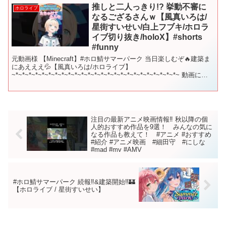
推しと二人っきり!? 挙動不審に
ホロライブ
なるござるさんｗ【風真いろは/
星街すいせい/白上フブキ/ホロラ
イブ切り抜き/holoX】#shorts
#funny
元動画様 【Minecraft】#ホロ鯖サマーパーク 当日楽しむぞ🔥建築ま
にあえええ💦【風真いろは/ホロライブ】
~*~*~*~*~*~*~*~*~*~*~*~*~*~*~*~*~*~*~*~*~*~*~*~*~*~ 動画に登
場していただい...
注目の最新アニメ映画情報‼️ 秋以降の個
人的おすすめ作品を9選！ みんなの気に
なる作品も教えて！ #アニメ #おすすめ
#紹介 #アニメ映画 #細田守 #にしな
#mad #mv #AMV
#ホロ鯖サマーパーク 続報‼&建築開始‼🏰
【ホロライブ / 星街すいせい】