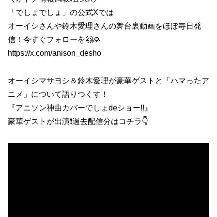
「でしょでしょ」の公式Xでは
オーイシさんや鈴木愛理さんの舞台裏動画をほぼ毎日発
信！今すぐフォローを🤗🙏
https://x.com/anison_desho
オーイシマサヨシ＆鈴木愛理が豪華ゲストと「ハマったア
ニメ」について語りつくす！
『アニソン神曲カバーでしょdeショー!!』
豪華ゲストが出演❗️過去配信分はコチラ👇