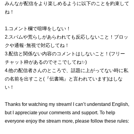
みんなが配信をより楽しめるように以下のことを約束して
ね！
1.コメント欄で喧嘩をしない！
2.スパムや荒らしがあらわれても反応しないこと！ブロッ
クや通報･無視で対応してね！
3.配信と関係ない内容のコメントはしないこと！(フリー
チャット枠があるのでそこでしてね✨)
4.他の配信者さんのところで、話題に上がってない時に私
の名前を出すこと(『伝書鳩』と言われています)はしな
い！
Thanks for watching my stream! I can’t understand English,
but I appreciate your comments and support. To help
everyone enjoy the stream more, please follow these rules: