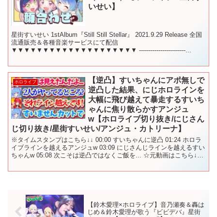
いせい】
星街すいせい 1stAlbum『Still Still Stellar』 2021.9.29 Release 全国
流通販売＆各種音楽サービスにて配信
▼▼▼▼▼▼▼▼▼▼▼▼▼▼▼▼▼▼▼▼ ------------------------...
【逆凸】すいちゃんにアポ無しで
ホロライブ
逆凸した結果、にじホロラインを
大幅に飛び越えて暴走するすいち
ゃんに焦り散らかすアンジュ
w【ホロライブ切り抜き/にじさん
じ切り抜き/星街すいせい/アンジュ・カトリーナ】
※タイムスタンプはこちら↓↓ 00:00 すいちゃんに逆凸 01:24 ホロラ
イブラインを越えるアンジュw 03:09 にじさんじラインを越えるすい
ちゃんw 05:08 次こそは逆凸ではなくご飯を... ☆元動画はこちら↓↓
【告知アリ🎂】...
【鈴木愛理×ホロライブ】音乃瀬奏＆轟は
じめ＆鈴木愛理が歌う『ビビデバ』星街