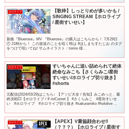
＼...
【歌枠】しっとりめが多いかも /
ホロライブ
SINGING STREAM【ホロライブ
/ 星街すいせい】
新曲『Bluerose』MV 『Bluerose』の購入はこちらから！ 7月29日
🕘 21時から！ この放送のことを呟く時は #ほしまちすたじお のタグ
をつけて呟いてね! サムネイラスト：torino 様
▼▼▼▼▼▼▼▼▼▼▼▼▼▼▼▼...
すいちゃんに追い詰められて絶体
ホロライブ
絶命なみこち【さくらみこ/星街
すいせい/ホロライブ切り抜き】
#shorts
元配信(2024/03/29)はこちら↓ 【アソビ大全 / 告知】みこめっと、最
終決戦💥【ホロライブ / # miComet 】 #さくらみこ #星街すいせ
い #ホロライブ #ホロライブ切り抜き #sakuramiko #hololive ...
【APEX】V最協顔合わせ‼
ホロライブ
（？？？）【ホロライブ / 星街す