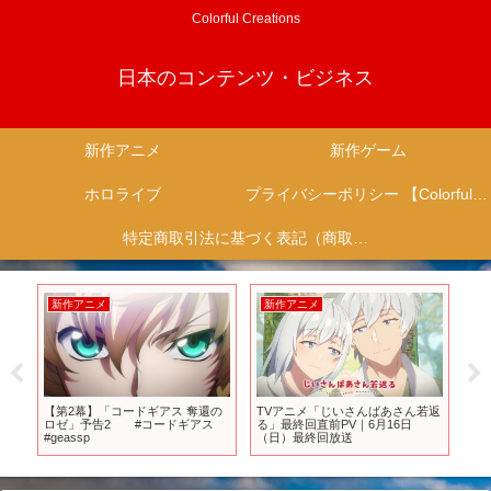
Colorful Creations
日本のコンテンツ・ビジネス
新作アニメ
新作ゲーム
ホロライブ
プライバシーポリシー 【Colorful Creation】
特定商取引法に基づく表記（商取引に関する開示）
新作アニメ
新作アニメ
新
単価
【第2幕】「コードギアス 奪還の
TVアニメ「じいさんばあさん若返
T
ロゼ」予告2 #コードギアス
る」最終回直前PV｜6月16日
第1
#geassp
（日）最終回放送
に
に