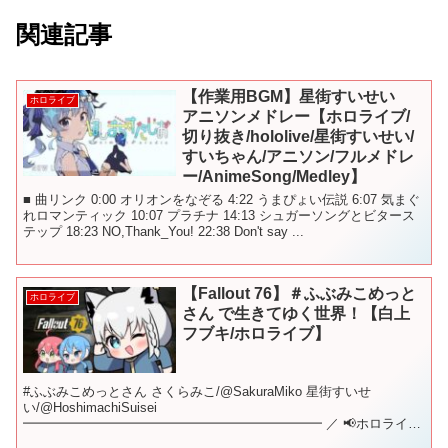
関連記事
【作業用BGM】星街すいせい
ホロライブ
アニソンメドレー【ホロライブ/
切り抜き/hololive/星街すいせい/
すいちゃん/アニソン/フルメドレ
ー/AnimeSong/Medley】
■ 曲リンク 0:00 オリオンをなぞる 4:22 うまぴょい伝説 6:07 気まぐ
れロマンティック 10:07 プラチナ 14:13 シュガーソングとビタース
テップ 18:23 NO,Thank_You! 22:38 Don't say ...
【Fallout 76】＃ふぶみこめっと
ホロライブ
さん で生きてゆく世界！【白上
フブキ/ホロライブ】
#ふぶみこめっとさん さくらみこ/@SakuraMiko 星街すいせ
い/@HoshimachiSuisei
━━━━━━━━━━━━━━━━━━━━━━━ ／ 📢ホロライブ
ゲーマーズ 初のリアルイベント✨️ 『 超超超超ゲーマーズ』開催