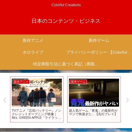
Colorful Creations
日本のコンテンツ・ビジネス
新作アニメ
新作ゲーム
ホロライブ
プライバシーポリシー 【Colorful Creation】
特定商取引法に基づく表記（商取引に関する開示）
新作アニメ
新作ゲーム
新
『味
TVアニメ『忘却バッテリー』ノン
超人気ゲーム「青鬼」の最新作が
【京
い
クレジットオープニング映像｜
マジで怖過ぎた…【先行プレイ】
カ​
を
Mrs. GREEN APPLE「ライラッ
ビー
0分
ク」