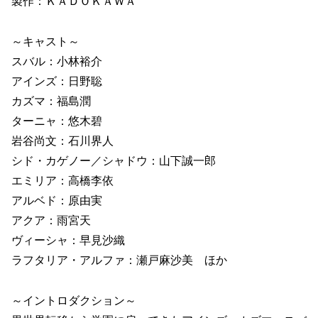
製作：ＫＡＤＯＫＡＷＡ
～キャスト～
スバル：小林裕介
アインズ：日野聡
カズマ：福島潤
ターニャ：悠木碧
岩谷尚文：石川界人
シド・カゲノー／シャドウ：山下誠一郎
エミリア：高橋李依
アルベド：原由実
アクア：雨宮天
ヴィーシャ：早見沙織
ラフタリア・アルファ：瀬戸麻沙美 ほか
～イントロダクション～