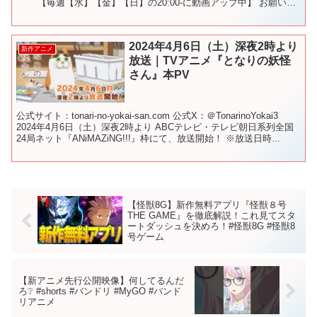
￣￣ 【毎週【水】【金】【日】の20:00-に動画アップ中】 お願いし
ます！ 使用BGM【極東の羊、テレキャスター...
2024年4月6日（土）深夜2時より
新作アニメ
放送｜TVアニメ『となりの妖怪
さん』本PV
公式サイト：tonari-no-yokai-san.com 公式X：＠TonarinoYokai3
2024年4月6日（土）深夜2時より ABCテレビ・テレビ朝日系列全国
24局ネット『ANiMAZiNG!!!』枠にて、放送開始！ ※放送日時...
【怪獣8G】新作無料アプリ『怪獣８号
THE GAME』を徹底解説！これ見てスタ
ートダッシュを決めろ！#怪獣8G #怪獣8
号ゲーム
【新アニメ先行公開映像】何してるんだ
ろ❔ #shorts #バンドリ #MyGO #バンド
リアニメ