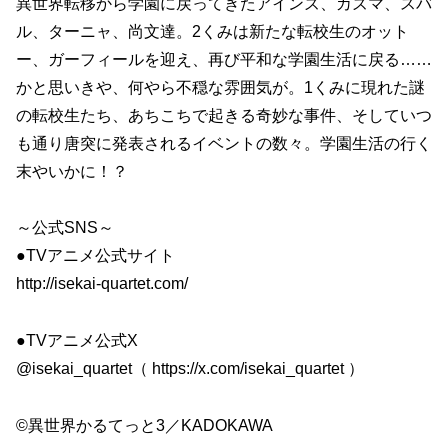
異世界転移から学園に戻ってきたアインズ、カズマ、スバ
ル、ターニャ、尚文達。2くみは新たな転校生のオット
ー、ガーフィールを迎え、再び平和な学園生活に戻る……
かと思いきや、何やら不穏な雰囲気が。1くみに現れた謎
の転校生たち、あちこちで起きる奇妙な事件、そしていつ
も通り唐突に発表されるイベントの数々。学園生活の行く
末やいかに！？
～公式SNS～
●TVアニメ公式サイト
http://isekai-quartet.com/
●TVアニメ公式X
@isekai_quartet（ https://x.com/isekai_quartet ）
©異世界かるてっと3／KADOKAWA