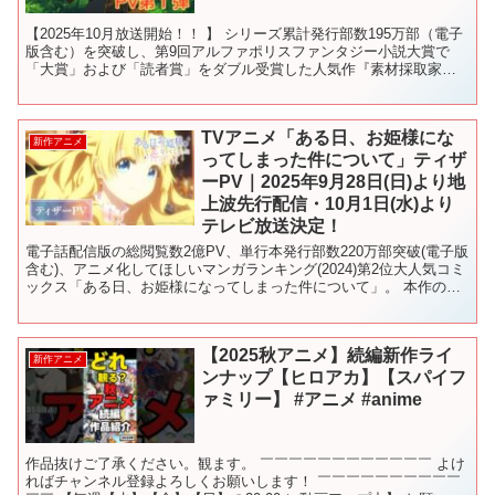
【2025年10月放送開始！！ 】 シリーズ累計発行部数195万部（電子
版含む）を突破し、第9回アルファポリスファンタジー小説大賞で
「大賞」および「読者賞」をダブル受賞した人気作『素材採取家の
異世界旅行記』（原作：木乃子増緒、原作イラスト：...
TVアニメ「ある日、お姫様にな
新作アニメ
ってしまった件について」ティザ
ーPV｜2025年9月28日(日)より地
上波先行配信・10月1日(水)より
テレビ放送決定！
電子話配信版の総閲覧数2億PV、単行本発行部数220万部突破(電子版
含む)、アニメ化してほしいマンガランキング(2024)第2位大人気コミ
ックス「ある日、お姫様になってしまった件について」。 本作の待
望のTVアニメは中国・iQiyiで制作決...
【2025秋アニメ】続編新作ライ
新作アニメ
ンナップ【ヒロアカ】【スパイフ
ァミリー】 #アニメ #anime
作品抜けご了承ください。観ます。 ￣￣￣￣￣￣￣￣￣￣￣￣ よけ
ればチャンネル登録よろしくお願いします！ ￣￣￣￣￣￣￣￣￣￣