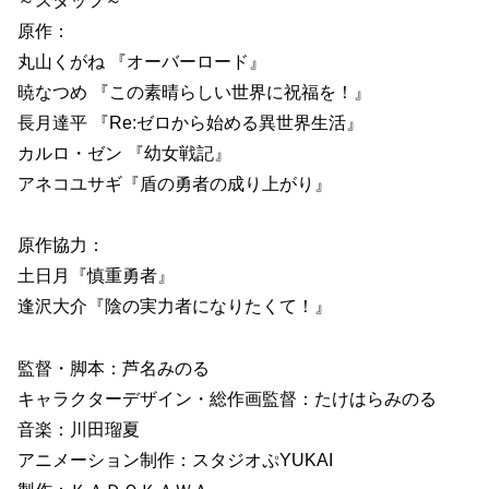
～スタッフ～
原作：
丸山くがね 『オーバーロード』
暁なつめ 『この素晴らしい世界に祝福を！』
長月達平 『Re:ゼロから始める異世界生活』
カルロ・ゼン 『幼女戦記』
アネコユサギ『盾の勇者の成り上がり』
原作協力：
土日月『慎重勇者』
逢沢大介『陰の実力者になりたくて！』
監督・脚本：芦名みのる
キャラクターデザイン・総作画監督：たけはらみのる
音楽：川田瑠夏
アニメーション制作：スタジオぷYUKAI