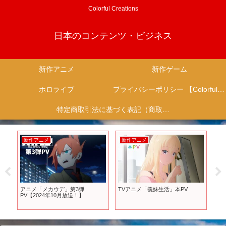
Colorful Creations
日本のコンテンツ・ビジネス
新作アニメ
新作ゲーム
ホロライブ
プライバシーポリシー 【Colorful Creation】
特定商取引法に基づく表記（商取引に関する開示）
新作アニメ
新作アニメ
新
ト
アニメ「メカウデ」第3弾
TVアニメ「義妹生活」本PV
【2
3年
PV【2024年10月放送！】
ナ