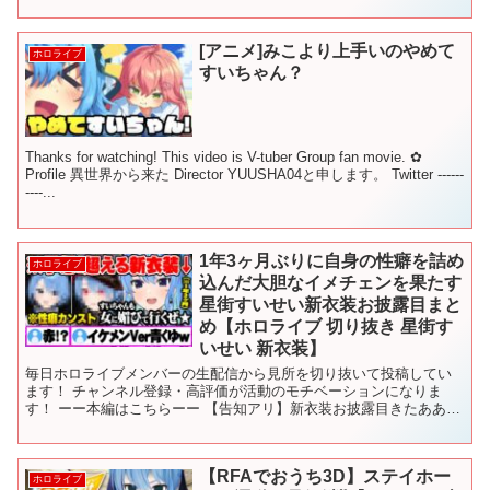
[アニメ]みこより上手いのやめて
ホロライブ
すいちゃん？
Thanks for watching! This video is V-tuber Group fan movie. ✿
Profile 異世界から来た Director YUUSHA04と申します。 Twitter ------
----...
1年3ヶ月ぶりに自身の性癖を詰め
ホロライブ
込んだ大胆なイメチェンを果たす
星街すいせい新衣装お披露目まと
め【ホロライブ 切り抜き 星街す
いせい 新衣装】
毎日ホロライブメンバーの生配信から見所を切り抜いて投稿してい
ます！ チャンネル登録・高評価が活動のモチベーションになりま
す！ ーー本編はこちらーー 【告知アリ】新衣装お披露目きたあああ
ああ‼ / NEW OUTFIT【ホロライブ / 星街す...
【RFAでおうち3D】ステイホー
ホロライブ