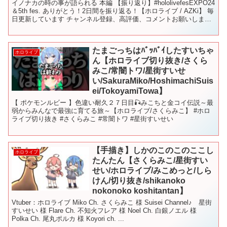
イノナカの時の事が語られる 本編 【振り返り】#hololivefesEXPO24
＆5th fes. ありがとう！2日間を振り返る！【ホロライブ / AZKi】 毎
日更新しています チャンネル登録、高評価、コメントお願いしま
す。 全部、...
たまごっちはﾊﾞｯﾊﾞｲしたすいちゃ
ホロライブ
ん【ホロライブ切り抜き/さくら
みこ/常闇トワ/星街すいせ
い/SakuraMiko/HoshimachiSuis
ei/TokoyamiTowa】
【 ポケモンルビー 】色違い耐久２７日目🎣みこちと金コイ伝説～最
弱からみんなで最強に育てる旅～【ホロライブ/さくらみこ】 #ホロ
ライブ切り抜き #さくらみこ #常闇トワ #星街すいせい
【手描き】しかのこのこのここし
ホロライブ
たんたん【さくらみこ/星街すい
せい/ホロライブ/みこめっと/しら
けん/切り抜き/shikanoko
nokonoko koshitantan】
Vtuber：ホロライブ Miko Ch. さくらみこ 様 Suisei Channel♪ 星街
すいせい 様 Flare Ch. 不知火フレア 様 Noel Ch. 白銀ノエル 様
Polka Ch. 尾丸ポルカ 様 Koyori ch. ...