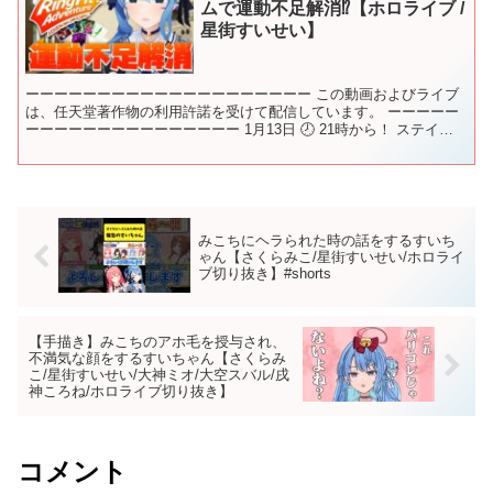
ムで運動不足解消⁉【ホロライブ /
星街すいせい】
ーーーーーーーーーーーーーーーーーーーー この動画およびライブ
は、任天堂著作物の利用許諾を受けて配信しています。 ーーーーー
ーーーーーーーーーーーーーーー 1月13日 🕗 21時から！ ステイホ
ームで運動不足解消⁉ この放送のことを呟く時は...
みこちにヘラられた時の話をするすいち
ゃん【さくらみこ/星街すいせい/ホロライ
ブ切り抜き】#shorts
【手描き】みこちのアホ毛を授与され、
不満気な顔をするすいちゃん【さくらみ
こ/星街すいせい/大神ミオ/大空スバル/戌
神ころね/ホロライブ切り抜き】
コメント