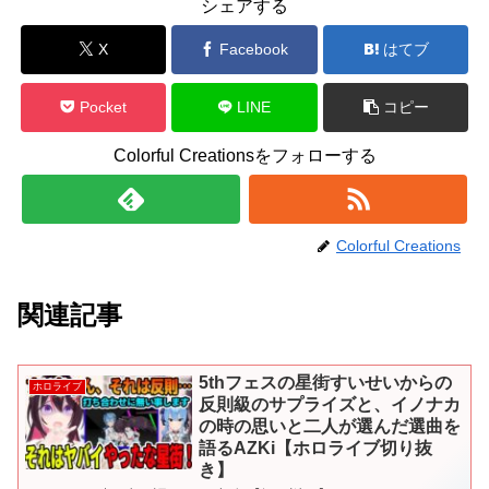
シェアする
X
Facebook
はてブ
Pocket
LINE
コピー
Colorful Creationsをフォローする
Colorful Creations
関連記事
5thフェスの星街すいせいからの
ホロライブ
反則級のサプライズと、イノナカ
の時の思いと二人が選んだ選曲を
語るAZKi【ホロライブ切り抜
き】