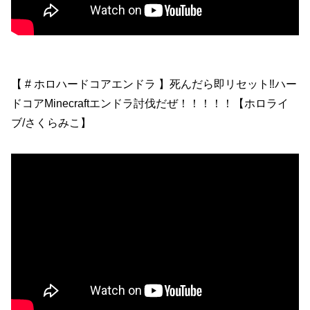
【 # ホロハードコアエンドラ 】死んだら即リセット‼ハー
ドコアMinecraftエンドラ討伐だぜ！！！！！【ホロライ
ブ/さくらみこ】