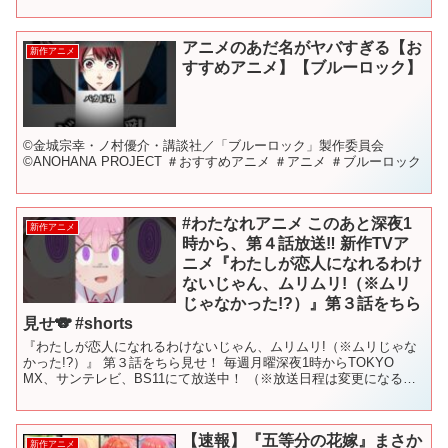
マに怯え、エゾシマリスに翻弄されるというハードな日常...
アニメのあだ名がヤバすぎる【お
新作アニメ
すすめアニメ】【ブルーロック】
©金城宗幸・ノ村優介・講談社／「ブルーロック」製作委員会
©︎ANOHANA PROJECT ＃おすすめアニメ ＃アニメ ＃ブルーロック
#わたなれアニメ このあと深夜1
新作アニメ
時から、第４話放送‼️ 新作TVア
ニメ『わたしが恋人になれるわけ
ないじゃん、ムリムリ!（※ムリ
じゃなかった!?）』第３話をちら
見せ🐨 #shorts
『わたしが恋人になれるわけないじゃん、ムリムリ!（※ムリじゃな
かった!?）』 第３話をちら見せ！ 毎週月曜深夜1時からTOKYO
MX、サンテレビ、BS11にて放送中！ （※放送日程は変更になる場
合がございます。） 【イントロダクション】 ...
【速報】『五等分の花嫁』まさか
新作アニメ