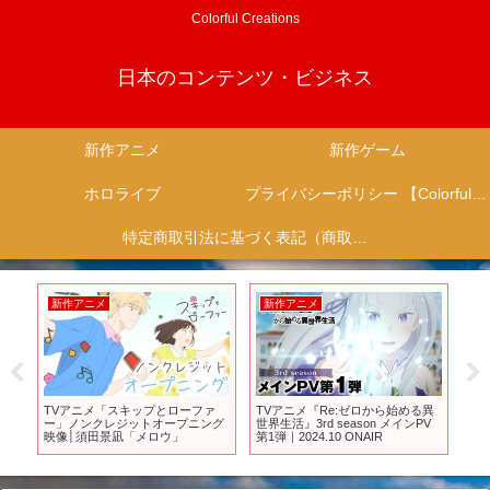
Colorful Creations
日本のコンテンツ・ビジネス
新作アニメ
新作ゲーム
ホロライブ
プライバシーポリシー 【Colorful Creation】
特定商取引法に基づく表記（商取引に関する開示）
新作アニメ
新作アニメ
新
ム7
TVアニメ「スキップとローファ
TVアニメ『Re:ゼロから始める異
ウ
ー」ノンクレジットオープニング
世界生活』3rd season メインPV
結果
映像│須田景凪「メロウ」
第1弾｜2024.10 ONAIR
ホ
シ
ス終
【
ー