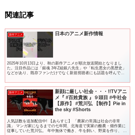
関連記事
日本のアニメ新作情報
新作アニメ
2025年10月13日より、秋の新作アニメが順次放送開始となりまし
た。注目作品には「銀魂 3年Z組銀八先生」や「転生悪女の黒歴史」
などがあり、既存ファンだけでなく新規視聴者にも話題を呼んでい
ます。アニメ業界では、デジタル技術の活用や制作スピ...
新顔に厳しい社会・・・!!TVアニ
新作アニメ
メ『 #百姓貴族 』９頭目 #牛社会
【原作】 #荒川弘 【制作】Pie in
the sky #Shorts
人気話数を追加配信中! 【あらすじ】 「農家の常識は社会の非常
識」 マンガ家になるまでの七年間、北海道で実家の酪農・畑作業に
従事していた荒川弘。 年中無休で働き、牛を飼い、野菜を作り、 ク