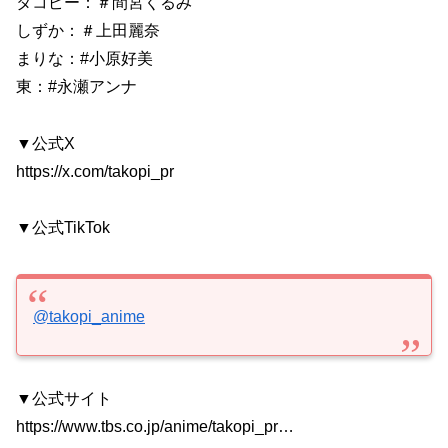
タコピー：＃間宮くるみ
しずか：＃上田麗奈
まりな：#小原好美
東：#永瀬アンナ
▼公式X
https://x.com/takopi_pr
▼公式TikTok
@takopi_anime
▼公式サイト
https://www.tbs.co.jp/anime/takopi_pr…