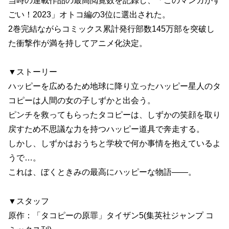
当時の連載作品の最高閲覧数を記録し、「このマンガがす
ごい！2023」オトコ編の3位に選出された。
2巻完結ながらコミックス累計発行部数145万部を突破し
た衝撃作が満を持してアニメ化決定。
▼ストーリー
ハッピーを広めるため地球に降り立ったハッピー星人のタ
コピーは人間の女の子しずかと出会う。
ピンチを救ってもらったタコピーは、しずかの笑顔を取り
戻すため不思議な力を持つハッピー道具で奔走する。
しかし、しずかはおうちと学校で何か事情を抱えているよ
うで…。
これは、ぼくときみの最高にハッピーな物語――。
▼スタッフ
原作：「タコピーの原罪」タイザン5(集英社ジャンプ コ