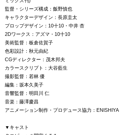
ミックス刊)
監督・シリーズ構成：飯野慎也
キャラクターデザイン：長原圭太
プロップデザイン：10十10・中井 杏
2Dワークス：アズマ・10十10
美術監督：板倉佐賀子
色彩設計：秋元由紀
CGディレクター：茂木邦夫
カラースクリプト：大谷藍生
撮影監督：若林 優
編集：坂本久美子
音響監督：明田川 仁
音楽：藤澤慶昌
アニメーション制作・プロデュース協力：ENISHIYA
▼キャスト