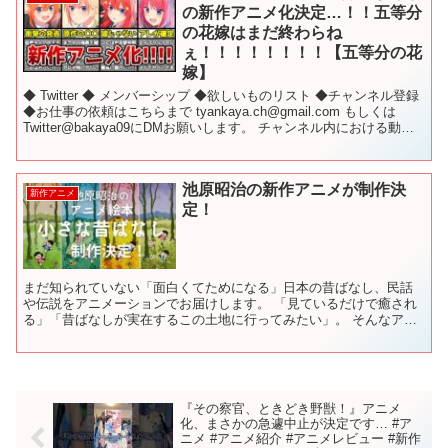
の新作アニメ化決定…！！五等分
の花嫁はまだ終わらね
ぇ！！！！！！！！【五等分の花
嫁】
◆ Twitter ◆ メンバーシップ ◆欲しいものリスト ◆チャンネル登録
◆お仕事の依頼はこちらまで tyankaya.ch@gmail.com もしくは
Twitter@bakaya09にDMお願いします。 チャンネル内における動画
にて...
池原昭治の新作アニメが制作決
新作アニメ
定！
まだ知られていない「面白くてためになる」日本の昔ばなし、民話
や伝説をアニメーションでお届けします。 「見ているだけで癒され
る」「昔ばなしが実在するこの土地に行ってみたい」。 そんなアニ
メーションを絶賛製作中です。 タイトル未定。 ２０２３年...
『その察官、ときどき野獣！』アニメ
化、まさかの急遽中止が決定です… #ア
ニメ #アニメ紹介 #アニメレビュー #新作