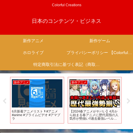
Colorful Creations
日本のコンテンツ・ビジネス
新作アニメ
新作ゲーム
ホロライブ
プライバシーポリシー 【Colorful Creation】
特定商取引法に基づく表記（商取引に関する開示）
新作アニメ
新作アニメ
新
|
6月新着アニメリスト🌂#アニメ
【2024春アニメがヤバい】4月か
ガン
#anime #プライムビデオ #アマプ
ら始まる春アニメに歴代屈指の人
Di
ラ
気作が勢揃い!!過去最強レベルの
プ 2
作品が集結した2024春アニメのラ
ノベ枠全作品紹介【無職転生、こ
のすば、第七王子、劣等生、転ス
ラ】