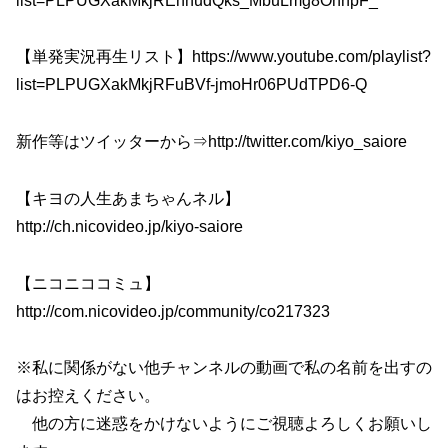
list=PLPUGXakMkjREhhudQks_MbuLmg8OhhpF_
【単発実況再生リスト】https://www.youtube.com/playlist?
list=PLPUGXakMkjRFuBVf-jmoHr06PUdTPD6-Q
新作等はツイッターから⇒http://twitter.com/kiyo_saiore
【キヨの人生あまちゃんネル】
http://ch.nicovideo.jp/kiyo-saiore
【ニコニココミュ】
http://com.nicovideo.jp/community/co217323
※私に関係がない他チャンネルの動画で私の名前を出すの
はお控えください。
他の方に迷惑をかけないようにご視聴よろしくお願いし