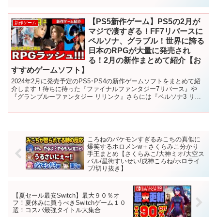
【PS5新作ゲーム】PS5の2月が
新作ゲーム
マジで凄すぎる！FF7リバースに
ペルソナ、グラブル！世界に誇る
日本のRPGが大量に発売され
る！2月の新作まとめて紹介【お
すすめゲームソフト】
2024年2月に発売予定のPS5･PS4の新作ゲームソフトをまとめて紹
介します！待ちに待った『ファイナルファンタジー7リバース』や
『グランブルーファンタジー リリンク』さらには『ペルソナ3 リロ
ード』など日本のRPGが大量にやってくる！ ー...
ころねのバケモンすぎるみこちの真似に
爆笑するホロメンw＋さくらみこ分かり
手王まとめ【さくらみこ/大神ミオ/大空ス
バル/星街すいせい/戌神ころね/ホロライ
ブ/切り抜き】
【夏セール最安Switch】最大９０％オ
フ！夏休みに買うべきSwitchゲーム１０
選！コスパ最強タイトル大集合