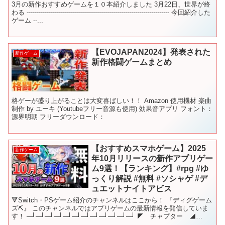
3月の新作おすすめゲームを１０本紹介しました 3月22日、世界が終
わる ----------------------------------------------------------------------- 今回紹介した
ゲーム --...
【EVOJAPAN2024】発表された
新作ゲーム
新作格闘ゲームまとめ
格ゲーが盛り上がることは大変喜ばしい！！ Amazon 使用機材 楽曲
制作 by ユーキ (Youtubeフリー音源も使用) 効果音アプリ フォント：
源界明朝 フリーダウンロード：
【おすすめスマホゲーム】2025
新作ゲーム
年10月リリースの新作アプリゲー
ム9選！【ランキング】#rpg #ゆ
っくり解説 #無料 #ソシャゲ #デ
ュエットナイトアビス
🔻Switch・PSゲーム紹介のチャンネルはここから！ 『ディグゲーム
ズ⛏️』 このチャンネルではアプリゲームの最新情報を発信していま
す！ ─┘─┘─┘─┘─┘─┘─┘─┘─┘─┘─┘─┘ ◤ チャプター ◢
00:00 1つ目 01:15...