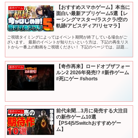
【おすすめスマホゲーム】本当に
新作ゲーム
面白い最新アプリゲーム5選【レ
ーシングマスター/ラスクラ/空の
軌跡/アビスディア/リセマラ】
ご視聴タイミングによってはイベント期間が終了している場合がご
ざいます。 最新のイベントが知りたいという方は、下記の再生リス
トから一番上の動画をご視聴ください！ 下記のページでは、話題の
新作アプリや定番の人気アプリを紹介しています！ ✅チャプ...
【奇作再来】ロードオブザフォー
新作ゲーム
ルン2 2026年発売!? #新作ゲーム
#死にゲー #shorts
前代未聞…3月に発売する大注目
新作ゲーム
の新作ゲーム10選
【PS4|5/Switchおすすめゲー
ム】