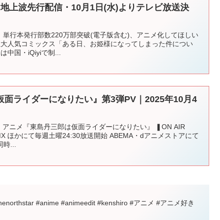
)より地上波先行配信・10月1日(水)よりテレビ放送決
PV、単行本発行部数220万部突破(電子版含む)、アニメ化してほしい
第2位大人気コミックス「ある日、お姫様になってしまった件につい
国・iQiyiで制...
面ライダーになりたい』第3弾PV｜2025年10月4
 アニメ『東島丹三郎は仮面ライダーになりたい』 ❚ON AIR
 MX ほかにて毎週土曜24:30放送開始 ABEMA・dアニメストアにて
時...
henorthstar #anime #animeedit #kenshiro #アニメ #アニメ好き