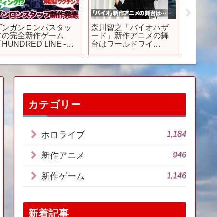
ダンガンロンパスタッ
森川智之「バイオハザ
【PS5
フの完全新作ゲーム
ード」新作アニメの舞
に発売さ
HUNDRED LINE -最
台はワールドワイ
ムソフ
終防衛学園-」が発表さ
ド！ ネトフリアニ
【PS5
れるに対するみんなの
メ！AnimeJapan 2021
反応集
メガ盛りステージ！
カテゴリー
1,184
ホロライブ
946
新作アニメ
1,146
新作ゲーム
新着記事