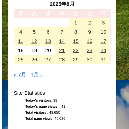
2025年8月
月
火
水
木
金
土
日
1
2
3
4
5
6
7
8
9
10
11
12
13
14
15
16
17
18
19
20
21
22
23
24
25
26
27
28
29
30
31
« 7月
9月 »
Site Statistics
Today's visitors:
39
Today's page views: :
41
Total visitors :
43,650
Total page views:
49,026