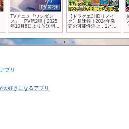
TVアニメ『ワンダン
【ドラクエ3HDリメイ
ス』 PV第2弾｜2025
ク】超速報！2024年発
年10月8日より放送開
売の可能性浮上…1と2
「
始！
セットのロトシリーズ
完全版発売との噂も…
アプリ
が大好きになるアプリ