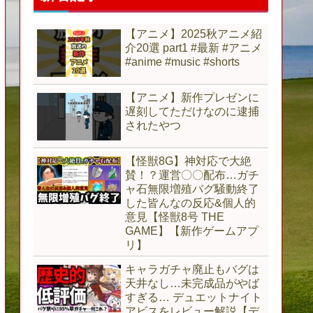
【アニメ】2025秋アニメ紹
介20選 part1 #最新 #アニメ
#anime #music #shorts
【アニメ】新作プレゼンに
遅刻してただけなのに逮捕
されたやつ
【怪獣8G】神対応で大絶
賛！？運営〇〇配布…ガチ
ャ石無限増殖バグ騒動終了
した皆んなの反応&個人的
意見【怪獣8号 THE
GAME】【新作ゲームアプ
リ】
キャラガチャ廃止もバグは
天井なし…未完成品がやば
すぎる… デュエットナイト
アビスをレビュー解説【デ