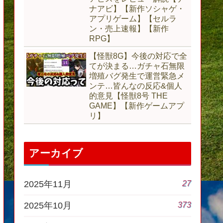
ナアビ】【新作ソシャゲ・
アプリゲーム】【セルラ
ン・売上速報】【新作
RPG】
【怪獣8G】今後の対応で全
てが決まる…ガチャ石無限
増殖バグ発生で運営緊急メ
ンテ…皆んなの反応&個人
的意見【怪獣8号 THE
GAME】【新作ゲームアプ
リ】
アーカイブ
27
2025年11月
373
2025年10月