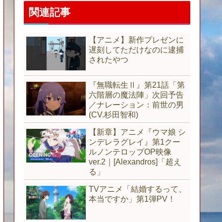
関連記事
【アニメ】新作プレゼンに
遅刻してただけなのに逮捕
されたやつ
『無職転生Ⅱ』第21話「第
六階層の魔法陣」次回予告
／ナレーション：前世の男
(CV.杉田智和)
【新章】アニメ『ウマ娘 シ
ンデレラグレイ』第1クー
ルノンテロップOP映像
ver.2｜[Alexandros]「超え
る」
TVアニメ「結婚するって、
本当ですか」第1弾PV！