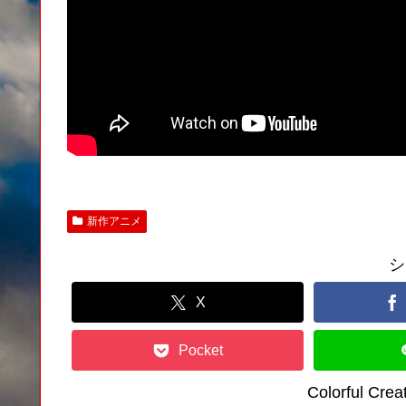
新作アニメ
シ
X
Pocket
Colorful C