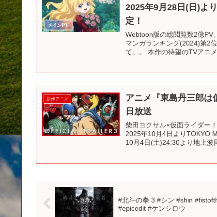
2025年9月28日(日
定！
Webtoon版の総閲覧数2億
マンガランキング(2024)
て」。 本作の待望のTVアニメは中
アニメ『東島丹三郎は仮
新作アニメ
日放送
柴田ヨクサル×仮面ライダー！
2025年10月4日よりTOKYO
10月4日(土)24:30より地上波同
#北斗の拳 3 #シン #shin #fistoft
#epicedit #ケンシロウ