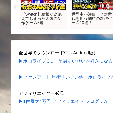
開始】伝
【Switch】続報が途絶
世界中が注目！？次世
S5神ゲー
えてしまった人気の新
代を担う期待の新作ゲ
#ps5ゲ
作ゲーム8選
ーム10選！
【PS4/PS5/Switch】
全世界でダウンロード中（Android版）
▶ホロライブ３D 星街すいせいが好きになる
▶ファンアート 星街すいせい他 ホロライブ
アフィリエイター必見
▶1件最大4万円 アフィリエイト プログラム