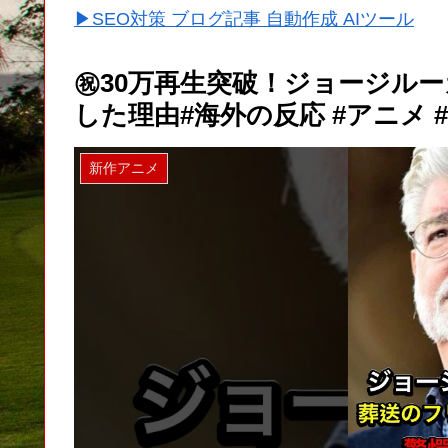
▶SEO対策 ブログ記事 自動作成 AIツール
㊗︎30万再生突破！ジョージル
した理由#海外の反応 #アニメ #
新作アニメ