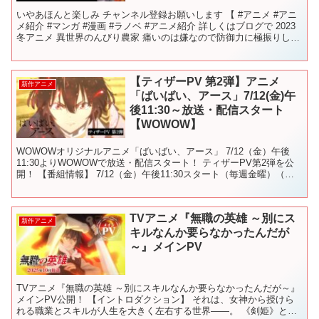
いやあほんと楽しみ チャンネル登録お願いします 【 #アニメ #アニ
メ紹介 #マンガ #漫画 #ラノベ #アニメ紹介 詳しくはブログで 2023
冬アニメ 異世界のんびり農家 痛いのは嫌なので防御力に極振りした
いと思います。2期 英雄王、武を...
【ティザーPV 第2弾】アニメ
新作アニメ
「ばいばい、アース」7/12(金)午
後11:30～放送・配信スタート
【WOWOW】
WOWOWオリジナルアニメ「ばいばい、アース」 7/12（金）午後
11:30よりWOWOWで放送・配信スタート！ ティザーPV第2弾を公
開！ 【番組情報】 7/12（金）午後11:30スタート（毎週金曜）（第1
話無料放送） 各配信プラットフ...
TVアニメ『無職の英雄 ～別にス
新作アニメ
キルなんか要らなかったんだが
～』メインPV
TVアニメ『無職の英雄 ～別にスキルなんか要らなかったんだが～』
メインPV公開！ 【イントロダクション】 それは、女神から授けら
れる職業とスキルが人生を大きく左右する世界――。 《剣姫》と