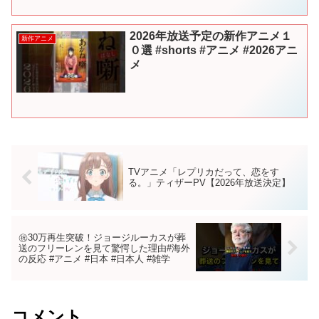
《魔導王》の息子として生まれた主人公・アレルはどんな...
2026年放送予定の新作アニメ１
新作アニメ
０選 #shorts #アニメ #2026アニ
メ
TVアニメ「レプリカだって、恋をす
る。」ティザーPV【2026年放送決定】
㊗︎30万再生突破！ジョージルーカスが葬
送のフリーレンを見て驚愕した理由#海外
の反応 #アニメ #日本 #日本人 #雑学
コメント