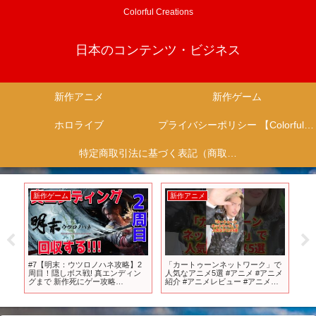
Colorful Creations
日本のコンテンツ・ビジネス
新作アニメ
新作ゲーム
ホロライブ
プライバシーポリシー 【Colorful Creation】
特定商取引法に基づく表記（商取引に関する開示）
新作ゲーム
新作アニメ
新
ゆる
#7【明末：ウツロノハネ攻略】2
「カートゥーンネットワーク」で
【1
周目！隠しボス戦! 真エンディン
人気なアニメ5選 #アニメ #アニメ
も
グまで 新作死にゲー攻略
紹介 #アニメレビュー #アニメ評
【PS
【WUCHANG: Fallen
価 #新作アニメ #オタク #フィギュ
Feathers/PS5pro】
ア #アニソン #short #shorts #社長