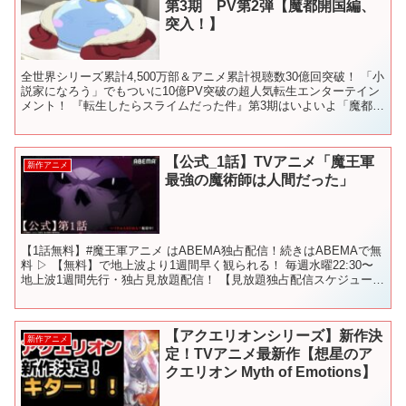
第3期 PV第2弾【魔都開国編、
突入！】
全世界シリーズ累計4,500万部＆アニメ累計視聴数30億回突破！ 「小
説家になろう」でもついに10億PV突破の超人気転生エンターテイン
メント！ 『転生したらスライムだった件』第3期はいよいよ「魔都開
国編」に突入！PV第2弾を公開中！ ○放送...
【公式_1話】TVアニメ「魔王軍
新作アニメ
最強の魔術師は人間だった」
【1話無料】#魔王軍アニメ はABEMA独占配信！続きはABEMAで無
料 ▷ 【無料】で地上波より1週間早く観られる！ 毎週水曜22:30〜
地上波1週間先行・独占見放題配信！ 【見放題独占配信スケジュー
ル】 第2話：7/3 22時30分～ ...
【アクエリオンシリーズ】新作決
新作アニメ
定！TVアニメ最新作【想星のア
クエリオン Myth of Emotions】