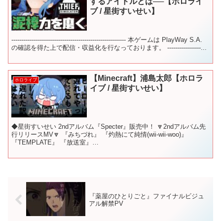
するアイドルとは──【ホロライ
ブ / 星街すいせい】
---------------------------------------------------------- 本ゲームは PlayWay S.A.
の確認を得た上で配信・収益化を行なっております。 -----------------...
【Minecraft】浦島太郎【ホロラ
ホロライブ
イブ / 星街すいせい】
◆星街すいせい 2ndアルバム『Specter』販売中！ 🔽2ndアルバム先
行リリースMV🔽 『みちづれ』 『灼熱にて純情(wii-wii-woo)』
『TEMPLATE』 『放送室』
▼▼▼▼▼▼▼▼▼▼▼▼▼▼▼▼▼▼▼▼ 💙CD「スイ...
『薬屋のひとりごと』ファイナルビジュ
アル解禁PV