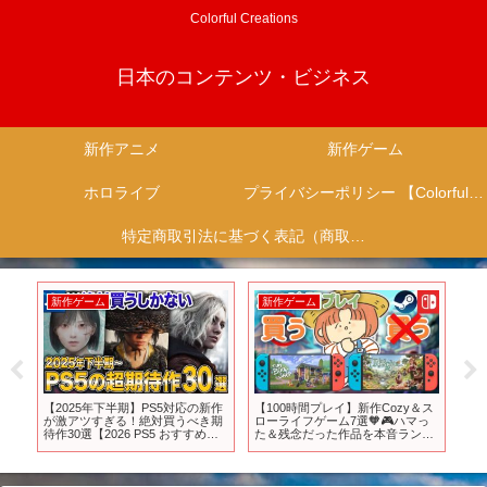
Colorful Creations
日本のコンテンツ・ビジネス
新作アニメ
新作ゲーム
ホロライブ
プライバシーポリシー 【Colorful Creation】
特定商取引法に基づく表記（商取引に関する開示）
新作ゲーム
新作ゲーム
新
発
【2025年下半期】PS5対応の新作
【100時間プレイ】新作Cozy＆ス
【
PG
が激アツすぎる！絶対買うべき期
ローライフゲーム7選🧡🎮ハマっ
報
ク
待作30選【2026 PS5 おすすめゲ
た＆残念だった作品を本音ランキ
間
バ
ーム】
ング【Switch/Steam】
ニ
 約
12