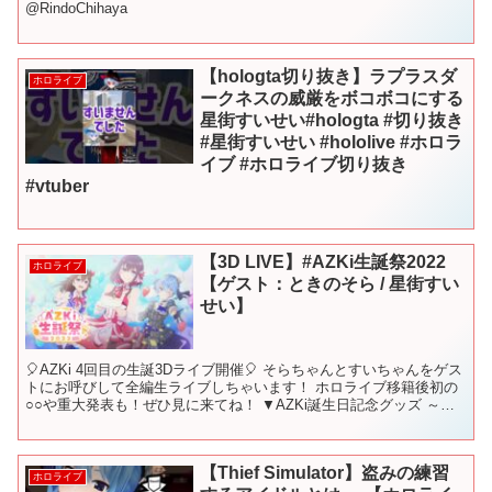
@RindoChihaya
【hologta切り抜き】ラプラスダ
ホロライブ
ークネスの威厳をボコボコにする
星街すいせい#hologta #切り抜き
#星街すいせい #hololive #ホロラ
イブ #ホロライブ切り抜き
#vtuber
【3D LIVE】#AZKi生誕祭2022
ホロライブ
【ゲスト：ときのそら / 星街すい
せい】
🎈AZKi 4回目の生誕3Dライブ開催🎈 そらちゃんとすいちゃんをゲス
トにお呼びして全編生ライブしちゃいます！ ホロライブ移籍後初の
○○や重大発表も！ぜひ見に来てね！ ▼AZKi誕生日記念グッズ ～ 7
月3日（日）22時カートオープン ～ ...
【Thief Simulator】盗みの練習
ホロライブ