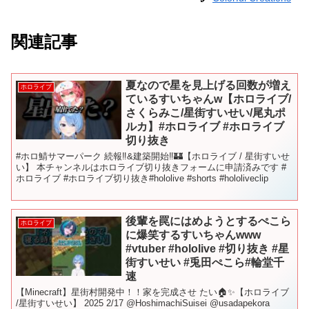
関連記事
夏なので星を見上げる回数が増え
ホロライブ
ているすいちゃんw【ホロライブ/
さくらみこ/星街すいせい/尾丸ポ
ルカ】#ホロライブ #ホロライブ
切り抜き
#ホロ鯖サマーパーク 続報‼&建築開始‼🏰【ホロライブ / 星街すいせ
い】 本チャンネルはホロライブ切り抜きフォームに申請済みです #
ホロライブ #ホロライブ切り抜き#hololive #shorts #hololiveclip
後輩を罠にはめようとするぺこら
ホロライブ
に爆笑するすいちゃんwww
#vtuber #hololive #切り抜き #星
街すいせい #兎田ぺこら#輪堂千
速
【Minecraft】星街村開発中！！家を完成させ たい🏠✨️【ホロライブ
/星街すいせい】 2025 2/17 @HoshimachiSuisei @usadapekora