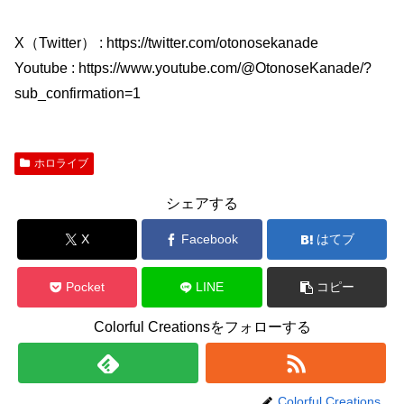
X（Twitter） : https://twitter.com/otonosekanade
Youtube : https://www.youtube.com/@OtonoseKanade/?
sub_confirmation=1
ホロライブ
シェアする
X
Facebook
はてブ
Pocket
LINE
コピー
Colorful Creationsをフォローする
Colorful Creations