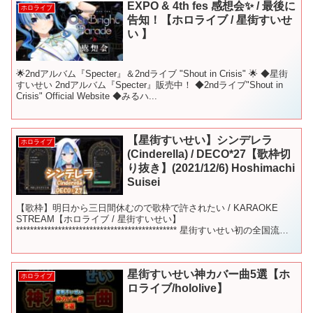
EXPO & 4th fes 感想会✨ / 最後に
ホロライブ
告知！【ホロライブ / 星街すいせ
い 】
🌟2ndアルバム『Specter』＆2ndライブ "Shout in Crisis" 🌟 ◆星街
すいせい 2ndアルバム『Specter』販売中！ ◆2ndライブ"Shout in
Crisis" Official Website ◆みるハ...
【星街すいせい】シンデレラ
ホロライブ
(Cinderella) / DECO*27【歌枠切
り抜き】(2021/12/6) Hoshimachi
Suisei
【歌枠】明日から三日間休むので歌枠で許されたい / KARAOKE
STREAM【ホロライブ / 星街すいせい】
********************************************** 星街すいせい初の全国流通
フルアル...
星街すいせい神カバー曲5選【ホ
ホロライブ
ロライブ/hololive】