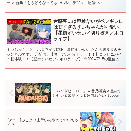
ーマ 新曲「もうどうなってもいいや」デジタル配信中☄
▼▼▼▼▼▼▼▼▼▼...
迷惑客には容赦ないがペンギンに
ホロライブ
は甘すぎるすいちゃんが可愛い
【星街すいせい／切り抜き／ホロ
ライブ】
すいちゃんこと、ホロライブ0期生 星街すいせい さんの切り抜きチ
ャンネルです。 元配信：【僕、アルバイトォォ！！】コンビニバイ
ト初体験！！【星街すいせい / ホロライブ】 ※2024/7/15の配信の切
り抜きです すいちゃんのチャンネルを登...
「パンダヒーロー」 – 音乃瀬奏＆星街す
いせい＆常闇トワ＆角巻わため（cover）
[アニメ]みこより上手いのやめてすいちゃ
ん？