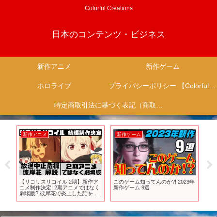
Colorful Creations
日本のコンテンツ・ビジネス
新作アニメ
新作ゲーム
ホロライブ
プライバシーポリシー 【Colorful Creation】
特定商取引法に基づく表記（商取引に関する開示）
新作アニメ
新作ゲーム
新
『刀剣
【リコリスリコイル 2期】新作ア
このゲーム知ってんのか?! 2023年
20
ニメ制作決定! 2期アニメではなく
新作ゲーム 9選
をま
／
劇場版? 彼岸花で炎上した話を
況者 
【ゆっくり解説】