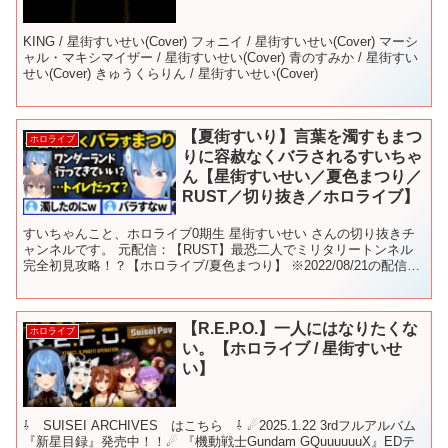
KING / 星街すいせい(Cover) フォニイ / 星街すいせい(Cover) マーシ
ャル・マキシマイザー / 星街すいせい(Cover) 青のすみか / 星街すい
せい(Cover) きゅうくらりん / 星街すいせい(Cover)
【夏街すいり】言葉を濁すもまつ
ホロライブ
りに容赦なくバラされるすいちゃ
ん【星街すいせい／夏色まつり／
RUST／切り抜き／ホロライブ】
すいちゃんこと、ホロライブ0期生 星街すいせい さんの切り抜きチ
ャンネルです。 元配信：【RUST】最恐二人でミリタリートンネル
完全初見攻略！？【ホロライブ/夏色まつり】 ※2022/08/21の配信で
す すいちゃんのチャンネルを登録お願い...
【R.E.P.O.】一人にはなりたくな
ホロライブ
い。【ホロライブ / 星街すいせ
い】
⇩ SUISEI ARCHIVES はこちら ⇩ ☄2025.1.22 3rdフルアルバム
『新星目録』発売中！！☄ 『機動戦士Gundam GQuuuuuuX』EDテ