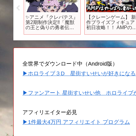
ーム紹
✨アニメ『クレバテス』
【クレーンゲーム】 
と２０
第2期制作決定‼️「魔獣
作プライズフィギュア
する大
の王と偽りの勇者伝
初日攻略！！ AMPの
承」新章スタート🔥 #ク
ラックロベリア開封し
レバテス #アニメ2期
たらセクシー過ぎ
た！！ 【開封】 キャ
ム坂戸
全世界でダウンロード中（Android版）
▶ホロライブ３D 星街すいせいが好きになる
▶ファンアート 星街すいせい他 ホロライブ
アフィリエイター必見
▶1件最大4万円 アフィリエイト プログラム