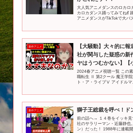
大人気アニメダンスのロカロ
カロカダンス踊ってみてね💃 
アニメダンスがTikTokで大バ
【大騒動】大々的に報
新作アニメ
社が関与した疑惑の新
ヤはうつむかない】【小
2024春アニメ視聴一覧 この
職転生 Ⅱ 第2クール 魔王学
ト・ア・ライブⅤ アイドルマス
獅子王総裁を呼べ！ドン
新作アニメ
前の話へ→ １４巻をイッキ見
社のサラリーマン・近藤静也
ン）だった！ 1988年に連載