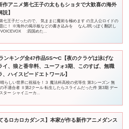
新作アニメ第七王子の太ももショタで大歓喜の海外
解説】
第七王子だったので、 気ままに魔術を極めます の主人公ロイドの
話題に！ ※海外の掲示板などの書き込みを なんJ民っぽく翻訳し
ICEVOX :四国めた...
価ランキング全47作品SS〜C【夜のクラゲは泳げな
ライ、狼と香辛料、ユーフォ3期、このすば、無職
ラ、ハイスピードエトワール】
素晴らしい世界に祝福を！３ 魔法科高校の劣等生 第3シーズン 無
院の不適合者 Ⅱ第2クール 転生したらスライムだった件 第3期 デー
ター シャイニーカ...
すぎてるロカロカダンス】本家が作る新作アニメダンス