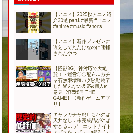
【アニメ】2025秋アニメ紹
介20選 part1 #最新 #アニメ
#anime #music #shorts
【アニメ】新作プレゼンに
遅刻してただけなのに逮捕
されたやつ
【怪獣8G】神対応で大絶
賛！？運営〇〇配布…ガチ
ャ石無限増殖バグ騒動終了
した皆んなの反応&個人的
意見【怪獣8号 THE
GAME】【新作ゲームアプ
リ】
キャラガチャ廃止もバグは
天井なし…未完成品がやば
すぎる… デュエットナイト
アビスをレビュー解説【デ