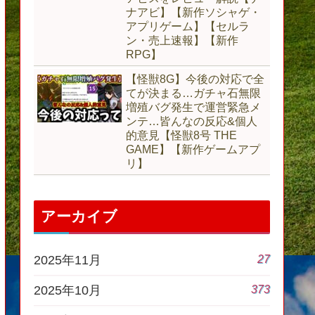
ナアビ】【新作ソシャゲ・
アプリゲーム】【セルラ
ン・売上速報】【新作
RPG】
【怪獣8G】今後の対応で全
てが決まる…ガチャ石無限
増殖バグ発生で運営緊急メ
ンテ…皆んなの反応&個人
的意見【怪獣8号 THE
GAME】【新作ゲームアプ
リ】
アーカイブ
27
2025年11月
373
2025年10月