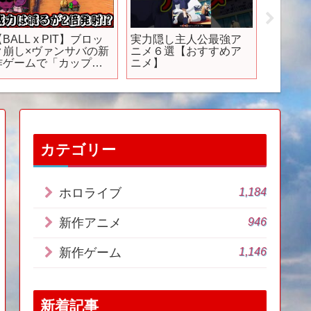
BALL x PIT】ブロッ
実力隠し主人公最強ア
【ドラク
ク崩し×ヴァンサバの新
ニメ６選【おすすめア
ク】先
作ゲームで「カップ
ニメ】
魔法ベ
ル」の2倍発射が面白
井さん
い！！【ボールピッ
ー来る
ト】
て神ゲ
堂switc
カテゴリー
1,184
ホロライブ
946
新作アニメ
1,146
新作ゲーム
新着記事