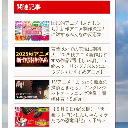
関連記事
国民的アニメ【あたしン
ち】新作アニメ制作決定！
に対するみんなの反応集
言葉以外での表現に期待
大！2025秋アニメ新作おす
すめ作品7選【しゃばけ /
終末ツーリング / 永久のユ
ウグレ / おすすめアニメ】
TVアニメ『まったく最近の
探偵ときたら』ノンクレジ
ットオープニング映像｜岡
崎体育「Suffer」
【８月９日(金)公開】『映
画 クレヨンしんちゃん オラ
たちの恐竜日記』＜予告＞