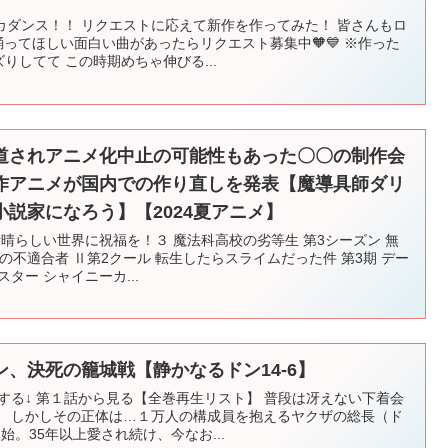
カダンス！！ リクエストに応えて新作を作ってみた！ 皆さんもロ
踊ってほしい面白い曲があったらリクエスト募集中🧡💙 ※作った
ズりしてて この時期めちゃ伸びる...
道されアニメ化中止の可能性もあった〇〇の制作会
作アニメが国内での作り直しを発表【魔導具師ダリ
説家になろう】【2024夏アニメ】
素晴らしい世界に祝福を！３ 魔法科高校の劣等生 第3シーズン 無
院の不適合者 Ⅱ第2クール 転生したらスライムだった件 第3期 デー
ター シャイニーカ...
、決死の籠城戦【静かなるドン14-6】
する↓ 第１話から見る【全巻再生リスト】 普段は冴えない下着会
。 しかしその正体は…１万人の構成員を抱えるヤクザの総長（ド
開始。35年以上愛され続け、今なお...