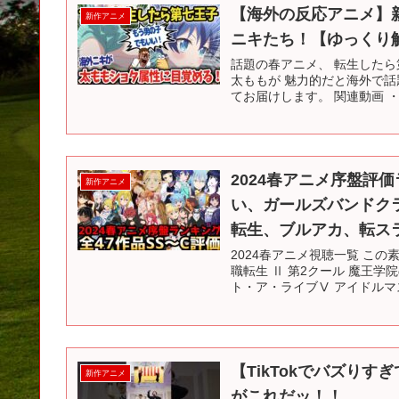
【海外の反応アニメ】
新作アニメ
ニキたち！【ゆっくり
話題の春アニメ、 転生したら
太ももが 魅力的だと海外で
てお届けします。 関連動画 ・VO
2024春アニメ序盤評
新作アニメ
い、ガールズバンドク
転生、ブルアカ、転ス
2024春アニメ視聴一覧 この
職転生 Ⅱ 第2クール 魔王学
ト・ア・ライブⅤ アイドルマス
【TikTokでバズり
新作アニメ
がこれだッ！！