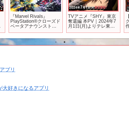
新
『Marvel Rivals』
TVアニメ『SHY』東京
【
PlayStation®クローズド
奪還編 本PV｜2024年7
ブ
ベータアナウンストレ
月1日(月)よりテレ東系
ーラー | PS5®
他にて放送開始！
ロ
アプリ
が大好きになるアプリ