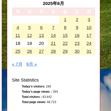
2025年8月
月
火
水
木
金
土
日
1
2
3
4
5
6
7
8
9
10
11
12
13
14
15
16
17
18
19
20
21
22
23
24
25
26
27
28
29
30
31
« 7月
9月 »
Site Statistics
Today's visitors:
166
Today's page views: :
264
Total visitors :
43,442
Total page views:
48,723