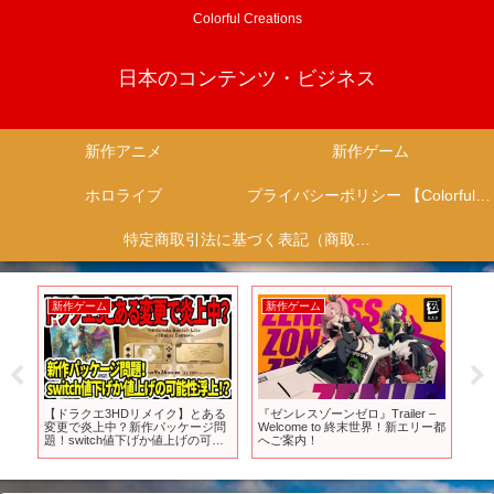
Colorful Creations
日本のコンテンツ・ビジネス
新作アニメ
新作ゲーム
ホロライブ
プライバシーポリシー 【Colorful Creation】
特定商取引法に基づく表記（商取引に関する開示）
新作ゲーム
新作ゲーム
新
新
【ドラクエ3HDリメイク】とある
『ゼンレスゾーンゼロ』Trailer –
『
走
変更で炎上中？新作パッケージ問
Welcome to 終末世界！新エリー都
アニ
・
題！switch値下げか値上げの可能
へご案内！
ュー
性浮上！？【新型Switch2】
タク
E)】
#sh